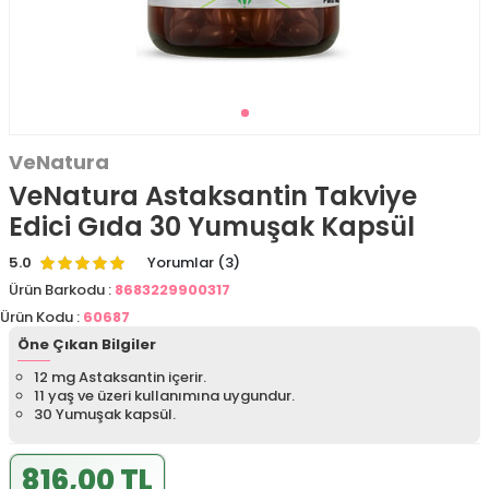
VeNatura
VeNatura Astaksantin Takviye
Edici Gıda 30 Yumuşak Kapsül
5.0
Yorumlar (3)
Ürün Barkodu :
8683229900317
Ürün Kodu :
60687
Öne Çıkan Bilgiler
12 mg Astaksantin içerir.
11 yaş ve üzeri kullanımına uygundur.
30 Yumuşak kapsül.
816,00 TL