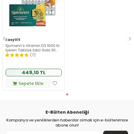
EasyVit
Sjomann’s Vitamin D3 1000 IU
İçeren Takviye Edici Gıda 30
Adet Çiğnenebilir Jel Form
(7)
449,10 TL
Sepete Ekle
E-Bülten Aboneliği
Kampanya ve yeniliklerden haberdar olmak için e-bültenimize
abone olun!