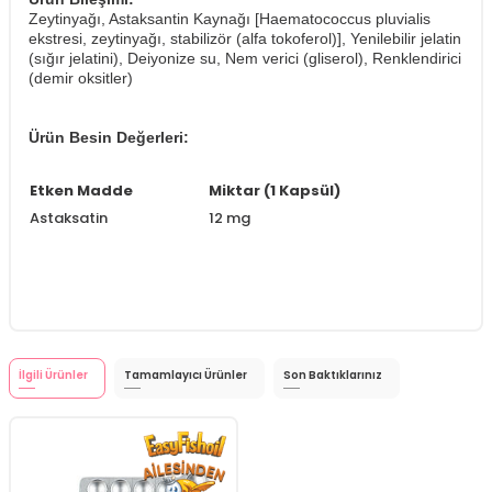
Zeytinyağı, Astaksantin Kaynağı [Haematococcus pluvialis
ekstresi, zeytinyağı, stabilizör (alfa tokoferol)], Yenilebilir jelatin
(sığır jelatini), Deiyonize su, Nem verici (gliserol), Renklendirici
(demir oksitler)
Ürün Besin Değerleri:
Etken Madde
Miktar (1 Kapsül)
Astaksatin
12 mg
İlgili Ürünler
Tamamlayıcı Ürünler
Son Baktıklarınız