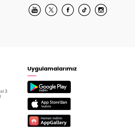
Uygulamalarımız
si 3
/