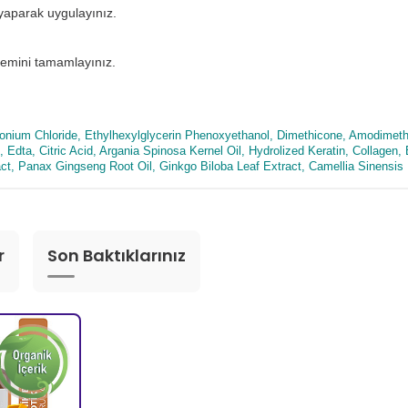
 yaparak uygulayınız.
şlemini tamamlayınız.
monium Chloride, Ethylhexylglycerin Phenoxyethanol, Dimethicone, Amodimethi
Edta, Citric Acid, Argania Spinosa Kernel Oil, Hydrolized Keratin, Collagen,
act, Panax Gingseng Root Oil, Ginkgo Biloba Leaf Extract, Camellia Sinensis
r
Son Baktıklarınız