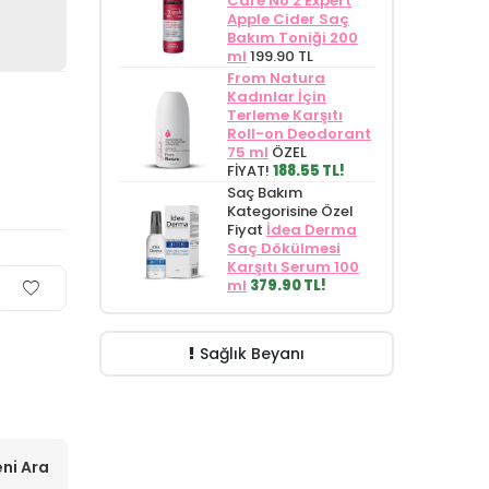
Care No 2 Expert
Apple Cider Saç
Bakım Toniği 200
ml
199.90 TL
From Natura
Kadınlar İçin
Terleme Karşıtı
Roll-on Deodorant
75 ml
ÖZEL
FİYAT!
188.55 TL!
Saç Bakım
Kategorisine Özel
Fiyat
İdea Derma
Saç Dökülmesi
Karşıtı Serum 100
ml
379.90 TL!
Sağlık Beyanı
ni Ara