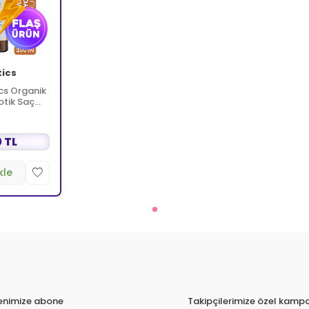
tics
cs Organik
otik Saç
 TL
kle
tenimize abone
Takipçilerimize özel kampa