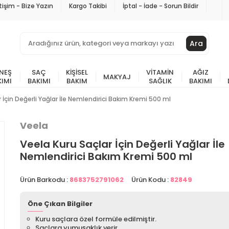
etişim - Bize Yazın
Kargo Takibi
İptal - İade - Sorun Bildir
Ara
NEŞ
SAÇ
KIŞISEL
VITAMIN
AĞIZ
MAKYAJ
KIMI
BAKIMI
BAKIM
SAĞLIK
BAKIMI
 İçin Değerli Yağlar İle Nemlendirici Bakım Kremi 500 ml
Veela
Veela Kuru Saçlar İçin Değerli Yağlar İle
Nemlendirici Bakım Kremi 500 ml
Ürün Barkodu :
8683752791062
Ürün Kodu :
82849
Öne Çıkan Bilgiler
Kuru saçlara özel formüle edilmiştir.
Saçlara yumuşaklık verir.