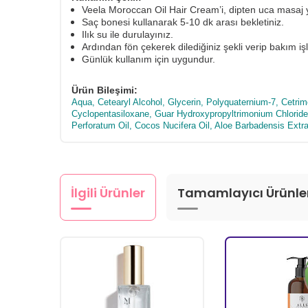
Veela Moroccan Oil Hair Cream’i, dipten uca masaj
Saç bonesi kullanarak 5-10 dk arası bekletiniz.
Ilık su ile durulayınız.
Ardından fön çekerek dilediğiniz şekli verip bakım i
Günlük kullanım için uygundur.
Ürün Bileşimi:
Aqua, Cetearyl Alcohol, Glycerin, Polyquaternium-7, Cetri
Cyclopentasiloxane, Guar Hydroxypropyltrimonium Chloride, 
Perforatum Oil, Cocos Nucifera Oil, Aloe Barbadensis Extr
İlgili Ürünler
Tamamlayıcı Ürünle