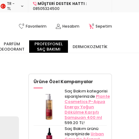
TR −
MÜŞTERI DESTEK HATTI :
TL
08505324500
0
0
Favorilerim
Hesabım
Sepetim
PARFÜM
PROFESYONEL
DERMOKOZMETIK
DEODORANT
SAÇ BAKIMI
Ürüne Özel Kampanyalar
Saç Bakım kategorisi
siparişlerinizde
Plante
Cosmetics P-Aqua
Energy Yoğun
Dökülme Karşıtı
Şampuan 400 ml
599.20 TL!
Saç Bakım ürünü
siparişinizde
Urban