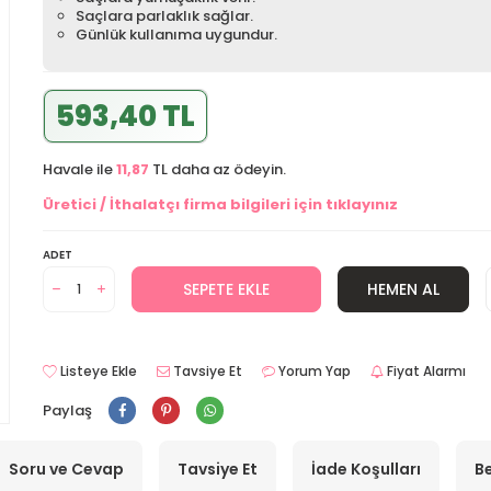
Saçlara parlaklık sağlar.
Günlük kullanıma uygundur.
593,40 TL
Havale ile
11,87
TL daha az ödeyin.
Üretici / İthalatçı firma bilgileri için tıklayınız
ADET
SEPETE EKLE
HEMEN AL
Listeye Ekle
Tavsiye Et
Yorum Yap
Fiyat Alarmı
Paylaş
Soru ve Cevap
Tavsiye Et
İade Koşulları
Be