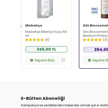
Misbahçe
Alls Biocosme
Misbahçe Biberiye Suyu 50
Alls Biocosmeti
ml
Besleyici Prebiy
Kremi 350 ml
(6)
(4)
345,00 TL
264,00
Sepete Ekle
Sepete E
E-Bülten Aboneliği
Kampanya ve yeniliklerden haberdar olmak için e-bül