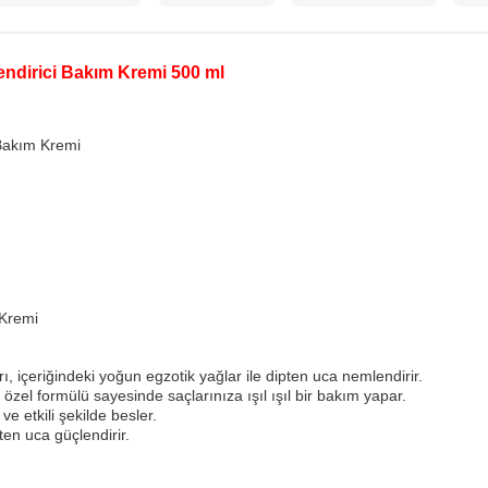
lendirici Bakım Kremi 500 ml
 Bakım Kremi
 Kremi
ı, içeriğindeki yoğun egzotik yağlar ile dipten uca nemlendirir.
özel formülü sayesinde saçlarınıza ışıl ışıl bir bakım yapar.
ve etkili şekilde besler.
ten uca güçlendirir.