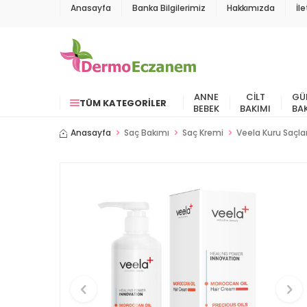
Anasayfa
Banka Bilgilerimiz
Hakkımızda
İl
ANNE
CILT
GÜ
TÜM KATEGORILER
BEBEK
BAKIMI
BA
Anasayfa
Saç Bakımı
Saç Kremi
Veela Kuru Saçlar