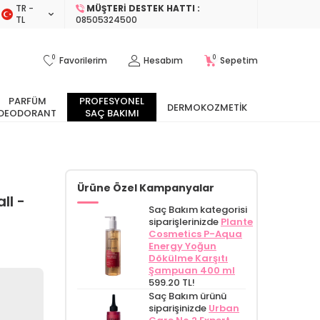
TR −
MÜŞTERI DESTEK HATTI :
TL
08505324500
0
0
Favorilerim
Hesabım
Sepetim
PARFÜM
PROFESYONEL
DERMOKOZMETIK
DEODORANT
SAÇ BAKIMI
Ürüne Özel Kampanyalar
ll -
Saç Bakım kategorisi
siparişlerinizde
Plante
Cosmetics P-Aqua
Energy Yoğun
Dökülme Karşıtı
Şampuan 400 ml
599.20 TL!
Saç Bakım ürünü
siparişinizde
Urban