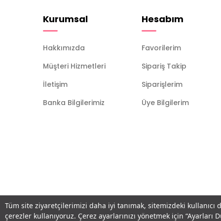
Kurumsal
Hesabım
Hakkımızda
Favorilerim
Müşteri Hizmetleri
Sipariş Takip
İletişim
Siparişlerim
Banka Bilgilerimiz
Üye Bilgilerim
Tüm site ziyaretçilerimizi daha iyi tanımak, sitemizdeki kullanıcı 
çerezler kullanıyoruz. Çerez ayarlarınızı yönetmek için “Ayarları 