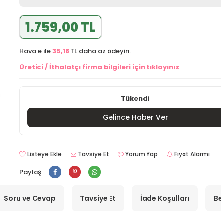
1.759,00 TL
Havale ile
35,18
TL daha az ödeyin.
Üretici / İthalatçı firma bilgileri için tıklayınız
Tükendi
Gelince Haber Ver
Listeye Ekle
Tavsiye Et
Yorum Yap
Fiyat Alarmı
Paylaş
Soru ve Cevap
Tavsiye Et
İade Koşulları
Be