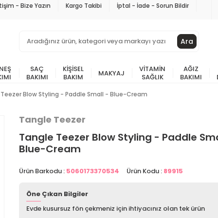
etişim - Bize Yazın
Kargo Takibi
İptal - İade - Sorun Bildir
Ara
NEŞ
SAÇ
KIŞISEL
VITAMIN
AĞIZ
MAKYAJ
KIMI
BAKIMI
BAKIM
SAĞLIK
BAKIMI
 Teezer Blow Styling - Paddle Small - Blue-Cream
Tangle Teezer
Tangle Teezer Blow Styling - Paddle Sma
Blue-Cream
Ürün Barkodu :
5060173370534
Ürün Kodu :
89915
Öne Çıkan Bilgiler
Evde kusursuz fön çekmeniz için ihtiyacınız olan tek ürün