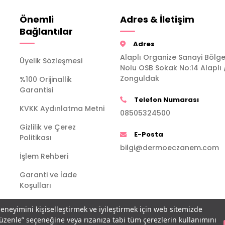
Önemli
Adres & İletişim
Bağlantılar
Adres
Alaplı Organize Sanayi Bölge
Üyelik Sözleşmesi
Nolu OSB Sokak No:14 Alaplı 
Zonguldak
%100 Orijinallik
Garantisi
Telefon Numarası
KVKK Aydınlatma Metni
08505324500
Gizlilik ve Çerez
E-Posta
Politikası
bilgi@dermoeczanem.com
İşlem Rehberi
Garanti ve İade
Koşulları
deneyimini kişiselleştirmek ve iyileştirmek için web sitemizde
Düzenle” seçeneğine veya rızanıza tabi tüm çerezlerin kullanımını