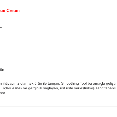
Blue-Cream
am
rün
iyacınız olan tek ürün ile tanışın. Smoothing Tool bu amaçla geliştirilmi
Uçları esnek ve gerginlik sağlayan, üst üste yerleştirilmiş sabit taban
nar.