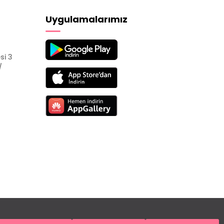
Uygulamalarımız
si 3
/