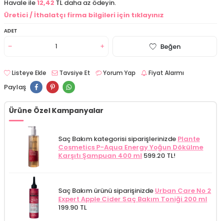
Havale ile
12,42
TL daha az ödeyin.
Üretici / İthalatçı firma bilgileri için tıklayınız
ADET
Beğen
Listeye Ekle
Tavsiye Et
Yorum Yap
Fiyat Alarmı
Paylaş
Ürüne Özel Kampanyalar
Saç Bakım kategorisi siparişlerinizde
Plante
Cosmetics P-Aqua Energy Yoğun Dökülme
Karşıtı Şampuan 400 ml
599.20 TL!
Saç Bakım ürünü siparişinizde
Urban Care No 2
Expert Apple Cider Saç Bakım Toniği 200 ml
199.90 TL