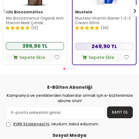
Alls Biocosmetics
Mustela
Alls Biocosmetics Organik Anti
Mustela Vitamin Barrier 1-2-3
Stretch Mark Çatlak
Cream 50ml
Önlemeye Yardımcı Jel 350 ml
(10)
(36)
399,90 TL
249,90 TL
Sepete Ekle
Sepete Ekle
E-Bülten Aboneliği
Kampanya ve yeniliklerden haberdar olmak için e-bültenimize
abone olun!
KAYIT OL
KVKK Sözleşmesi'ni
, okudum, kabul ediyorum.
Sosyal Medya