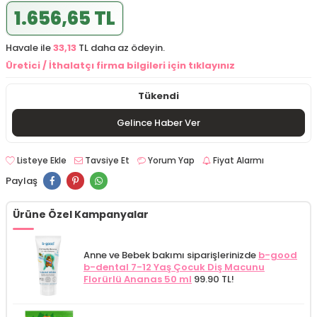
1.656,65 TL
Havale ile
33,13
TL daha az ödeyin.
Üretici / İthalatçı firma bilgileri için tıklayınız
Tükendi
Gelince Haber Ver
Listeye Ekle
Tavsiye Et
Yorum Yap
Fiyat Alarmı
Paylaş
Ürüne Özel Kampanyalar
Anne ve Bebek bakımı siparişlerinizde
b-good
b-dental 7-12 Yaş Çocuk Diş Macunu
Florürlü Ananas 50 ml
99.90 TL!