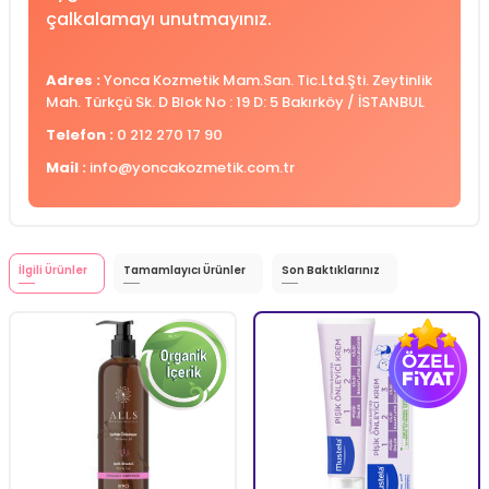
çalkalamayı unutmayınız.
Adres :
Yonca Kozmetik Mam.San. Tic.Ltd.Şti. Zeytinlik
Mah. Türkçü Sk. D Blok No : 19 D: 5 Bakırköy / İSTANBUL
Telefon :
0 212 270 17 90
Mail :
info@yoncakozmetik.com.tr
İlgili Ürünler
Tamamlayıcı Ürünler
Son Baktıklarınız