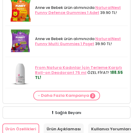
Anne ve Bebek ürün alımınızda
NaturalNest
Funny Defence Gummies 1 Adet
39.90 TL!
Anne ve Bebek ürün alımınızda
NaturalNest
Funny Multi Gummies 1 Poşet
39.90 TL!
From Natura Kadınlar İçin Terleme Karşıtı
Roll-on Deodorant 75 ml
ÖZEL FİYAT!
188.55
TL!
Daha Fazla Kampanya
2
Alls Biocosmetics Organik Anti Stretch Mark
Anne ve Bebek bakımı siparişlerinizde
CARINE
Çatlak Önlemeye Yardımcı Jel 350 ml
ÖZEL
Bebek Yıkama Jeli 400 ml
129.90 TL!
FİYAT 399.90 TL!
Sağlık Beyanı
Ürün Özellikleri
Ürün Açıklaması
Kullanıcı Yorumları 