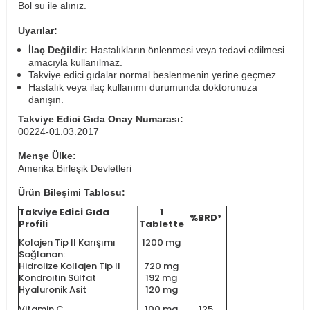
Bol su ile alınız.
Uyarılar:
İlaç Değildir:
Hastalıkların önlenmesi veya tedavi edilmesi
amacıyla kullanılmaz.
Takviye edici gıdalar normal beslenmenin yerine geçmez.
Hastalık veya ilaç kullanımı durumunda doktorunuza
danışın.
Takviye Edici Gıda Onay Numarası:
00224-01.03.2017
Menşe Ülke:
Amerika Birleşik Devletleri
Ürün Bileşimi Tablosu:
Takviye Edici Gıda
1
%BRD*
Profili
Tablette
Kolajen Tip II Karışımı
1200 mg
Sağlanan:
Hidrolize Kollajen Tip II
720 mg
Kondroitin Sülfat
192 mg
Hyaluronik Asit
120 mg
Vitamin C
100 mg
125