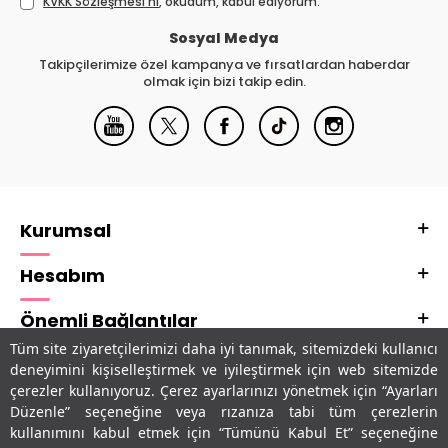
KVKK Sözleşmesi'ni
, okudum, kabul ediyorum.
Sosyal Medya
Takipçilerimize özel kampanya ve fırsatlardan haberdar
olmak için bizi takip edin.
Kurumsal
Hesabım
Önemli Bağlantılar
Tüm site ziyaretçilerimizi daha iyi tanımak, sitemizdeki kullanıcı
Adres & İletişim
deneyimini kişiselleştirmek ve iyileştirmek için web sitemizde
çerezler kullanıyoruz. Çerez ayarlarınızı yönetmek için “Ayarları
Uygulamalarımız
Düzenle” seçeneğine veya rızanıza tabi tüm çerezlerin
kullanımını kabul etmek için “Tümünü Kabul Et” seçeneğine