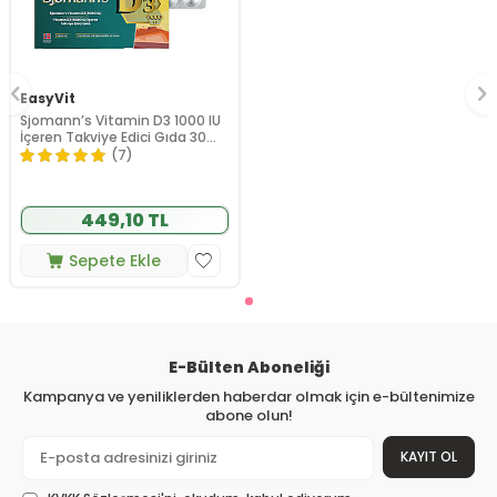
EasyVit
Sjomann’s Vitamin D3 1000 IU
İçeren Takviye Edici Gıda 30
Adet Çiğnenebilir Jel Form
(7)
449,10 TL
Sepete Ekle
E-Bülten Aboneliği
Kampanya ve yeniliklerden haberdar olmak için e-bültenimize
abone olun!
KAYIT OL