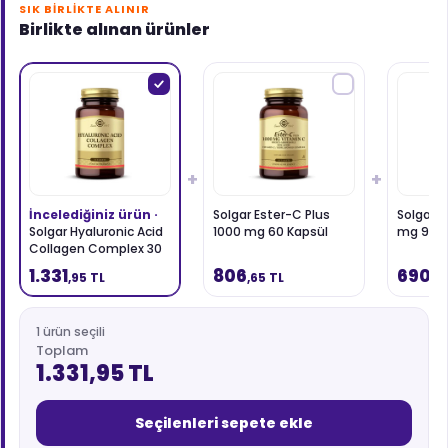
SIK BIRLIKTE ALINIR
Birlikte alınan ürünler
+
+
İncelediğiniz ürün ·
Solgar Ester-C Plus
Solgar G
Solgar Hyaluronic Acid
1000 mg 60 Kapsül
mg 90 K
Collagen Complex 30
Tablet
1.331
806
690
,95 TL
,65 TL
,6
1 ürün seçili
Toplam
1.331,95 TL
Seçilenleri sepete ekle