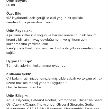
Ürün Boyutu:
50 ml
Özet Bilgi:
%2 Hyaluronik asit içeriği ile cildi yoğun bir şekilde
nemlendirmeye yardımcı krem
Ürün Faydaları:
Aşırı kuru ciltler için yoğun ve bariyer onarıcı günlük bakım
kremi cildinizin ihtiyaç duyduğu nemi ve ışıltısını geri
kazanmasına yardımcı olur.
İçeriğindeki Hyaluronic asid ve Jojoba ile yüksek nemlendirme
sağlar.
Uygun Cilt Tipi:
Tüm cilt tiplerinin kullanımına uygundur.
Kullanım Şekli:
Cilt bakım rutininizde temizlenmiş cilde sabah ve akşam olmak
üzere nazikçe masaj yaparak uygulanır.
​Göz ile temasından kaçınınız.
Ürün Bileşimi:
Aqua, Glycerin, Cetearyl Alcohol, Simmondsia Chinensis Seed
Oil, Caprylic/Capric Triglyceride, Glyceryl Stearate, Sodium
Hyaluronate, C12-15 Alkyl Benzoate, Niacinamide, Squalane,