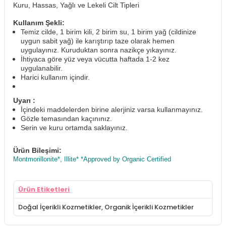
Kuru, Hassas, Yağlı ve Lekeli Cilt Tipleri
Kullanım Şekli:
Temiz cilde, 1 birim kili, 2 birim su, 1 birim yağ (cildinize
uygun sabit yağ) ile karıştırıp taze olarak hemen
uygulayınız. Kuruduktan sonra nazikçe yıkayınız.
İhtiyaca göre yüz veya vücutta haftada 1-2 kez
uygulanabilir.
Harici kullanım içindir.
Uyarı :
İçindeki maddelerden birine alerjiniz varsa kullanmayınız.
Gözle temasından kaçınınız.
Serin ve kuru ortamda saklayınız.
Ürün Bileşimi:
Montmorillonite*, Illite* *Approved by Organic Certified
Ürün Etiketleri
Doğal İçerikli Kozmetikler
,
Organik İçerikli Kozmetikler