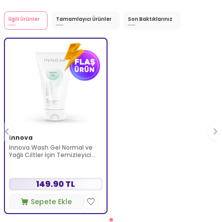
İlgili Ürünler
Tamamlayıcı Ürünler
Son Baktıklarınız
Innova
Innova Wash Gel Normal ve
Yağlı Ciltler İçin Temizleyici
Köpüren Jel 150 ml
149.90 TL
Sepete Ekle