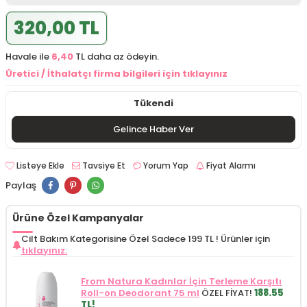
320,00 TL
Havale ile
6,40
TL daha az ödeyin.
Üretici / İthalatçı firma bilgileri için tıklayınız
Tükendi
Gelince Haber Ver
Listeye Ekle
Tavsiye Et
Yorum Yap
Fiyat Alarmı
Paylaş
Ürüne Özel Kampanyalar
Cilt Bakım Kategorisine Özel Sadece 199 TL !
Ürünler için
tıklayınız.
From Natura Kadınlar İçin Terleme Karşıtı
Roll-on Deodorant 75 ml
ÖZEL FİYAT!
188.55
TL!