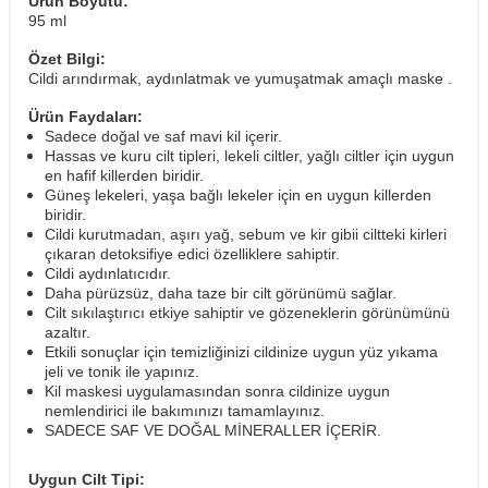
Ürün Boyutu:
95 ml
Özet Bilgi:
Cildi arındırmak, aydınlatmak ve yumuşatmak amaçlı maske .
Ürün Faydaları:
Sadece doğal ve saf mavi kil içerir.
Hassas ve kuru cilt tipleri, lekeli ciltler, yağlı ciltler için uygun
en hafif killerden biridir.
Güneş lekeleri, yaşa bağlı lekeler için en uygun killerden
biridir.
Cildi kurutmadan, aşırı yağ, sebum ve kir gibii ciltteki kirleri
çıkaran detoksifiye edici özelliklere sahiptir.
Cildi aydınlatıcıdır.
Daha pürüzsüz, daha taze bir cilt görünümü sağlar.
Cilt sıkılaştırıcı etkiye sahiptir ve gözeneklerin görünümünü
azaltır.
Etkili sonuçlar için temizliğinizi cildinize uygun yüz yıkama
jeli ve tonik ile yapınız.
Kil maskesi uygulamasından sonra cildinize uygun
nemlendirici ile bakımınızı tamamlayınız.
SADECE SAF VE DOĞAL MİNERALLER İÇERİR.
Uygun Cilt Tipi: