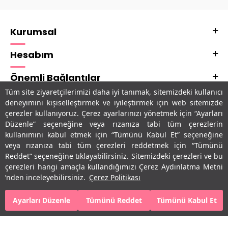
Kurumsal
Hesabım
Önemli Bağlantılar
Tüm site ziyaretçilerimizi daha iyi tanımak, sitemizdeki kullanıcı
Adres & İletişim
deneyimini kişiselleştirmek ve iyileştirmek için web sitemizde
çerezler kullanıyoruz. Çerez ayarlarınızı yönetmek için “Ayarları
Uygulamalarımız
Düzenle” seçeneğine veya rızanıza tabi tüm çerezlerin
kullanımını kabul etmek için “Tümünü Kabul Et” seçeneğine
veya rızanıza tabi tüm çerezleri reddetmek için “Tümünü
Reddet” seçeneğine tıklayabilirsiniz. Sitemizdeki çerezleri ve bu
çerezleri hangi amaçla kullandığımızı Çerez Aydınlatma Metni
’nden inceleyebilirsiniz.
Çerez Politikası
Ayarları Düzenle
Tümünü Reddet
Tümünü Kabul Et
T
-Soft
E-Ticaret
Sistemleriyle Hazırlanmıştır.