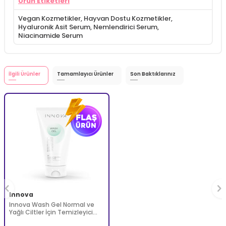
Ürün Etiketleri
Vegan Kozmetikler
,
Hayvan Dostu Kozmetikler
,
Hyaluronik Asit Serum
,
Nemlendirici Serum
,
Niacinamide Serum
İlgili Ürünler
Tamamlayıcı Ürünler
Son Baktıklarınız
Innova
Innova Wash Gel Normal ve
Yağlı Ciltler İçin Temizleyici
Köpüren Jel 150 ml