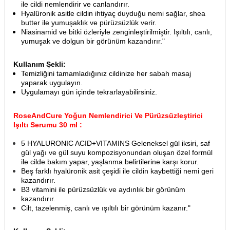
ile cildi nemlendirir ve canlandırır.
Hyalüronik asitle cildin ihtiyaç duyduğu nemi sağlar, shea
butter ile yumuşaklık ve pürüzsüzlük verir.
Niasinamid ve bitki özleriyle zenginleştirilmiştir. Işıltılı, canlı,
yumuşak ve dolgun bir görünüm kazandırır."
Kullanım Şekli:
Temizliğini tamamladığınız cildinize her sabah masaj
yaparak uygulayın.
Uygulamayı gün içinde tekrarlayabilirsiniz.
RoseAndCure Yoğun Nemlendirici Ve Pürüzsüzleştirici
Işıltı Serumu 30 ml :
5 HYALURONIC ACID+VITAMINS Geleneksel gül iksiri, saf
gül yağı ve gül suyu kompozisyonundan oluşan özel formül
ile cilde bakım yapar, yaşlanma belirtilerine karşı korur.
Beş farklı hyalüronik asit çeşidi ile cildin kaybettiği nemi geri
kazandırır.
B3 vitamini ile pürüzsüzlük ve aydınlık bir görünüm
kazandırır.
Cilt, tazelenmiş, canlı ve ışıltılı bir görünüm kazanır."