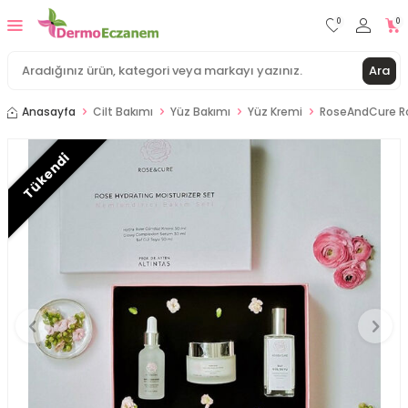
0
0
Ara
Anasayfa
Cilt Bakımı
Yüz Bakımı
Yüz Kremi
RoseAndCure Ro
Tükendi