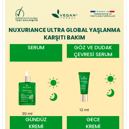
NUXURIANCE ULTRA GLOBAL YAŞLANMA
KARŞITI BAKIM
SERUM
GÖZ VE DUDAK
ÇEVRESİ SERUM
12 ml
30 ml
GÜNDÜZ
GECE
KREMİ
KREMİ