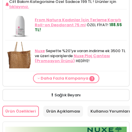
Cilt Bakım Kategorisine Özel Sadece 199 TL !
Ürünler için
tıklayınız.
From Natura Kadınlar İçin Terleme Karşıtı
Roll-on Deodorant 75 ml
ÖZEL FİYAT!
188.55
TL!
Nuxe
Sepette %20'ye varan indirime ek 3500 TL
ve üzeri siparişlerde
Nuxe Plaj Çantası
(Promosyon Ürünü)
HEDİYE!
Daha Fazla Kampanya
1
Cilt Bakım ürünü siparişinizde
Mamaaura
Baby Cleansing Milk 200 ml
149.90 TL!
Sağlık Beyanı
Ürün Özellikleri
Ürün Açıklaması
Kullanıcı Yorumları (