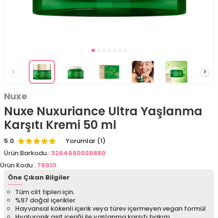
Nuxe
Nuxe Nuxuriance Ultra Yaşlanma
Karşıtı Kremi 50 ml
5.0
Yorumlar (1)
Ürün Barkodu :
3264680036880
Ürün Kodu :
79910
Öne Çıkan Bilgiler
Tüm cilt tipleri için.
%97 doğal içerikler
Hayvansal kökenli içerik veya türev içermeyen vegan formül
Hyaluronik asit içeriği ile yaşlanma karşıtı bakım