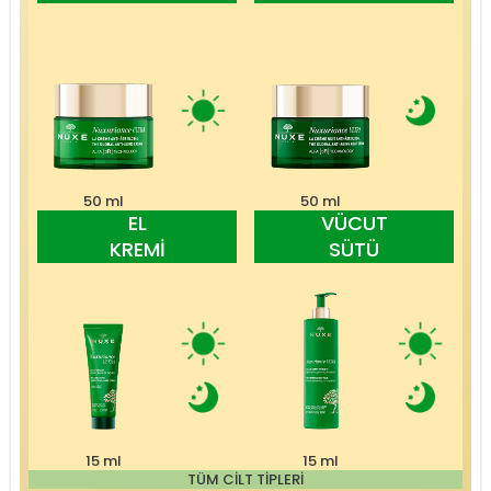
50 ml
50 ml
EL
VÜCUT
KREMİ
SÜTÜ
15 ml
15 ml
TÜM CİLT TİPLERİ