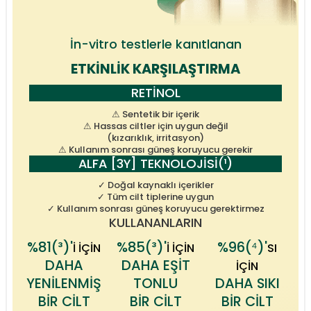
İn-vitro testlerle kanıtlanan
ETKİNLİK KARŞILAŞTIRMA
RETİNOL
⚠ Sentetik bir içerik
⚠ Hassas ciltler için uygun değil
(kızarıklık, irritasyon)
⚠ Kullanım sonrası güneş koruyucu gerekir
ALFA [3Y] TEKNOLOJİSİ(¹)
✓ Doğal kaynaklı içerikler
✓ Tüm cilt tiplerine uygun
✓ Kullanım sonrası güneş koruyucu gerektirmez
KULLANANLARIN
%81(³)'
%85(³)'
%96(⁴)'
İ İÇİN
İ İÇİN
SI
DAHA
DAHA EŞİT
İÇİN
YENİLENMİŞ
TONLU
DAHA SIKI
BİR CİLT
BİR CİLT
BİR CİLT