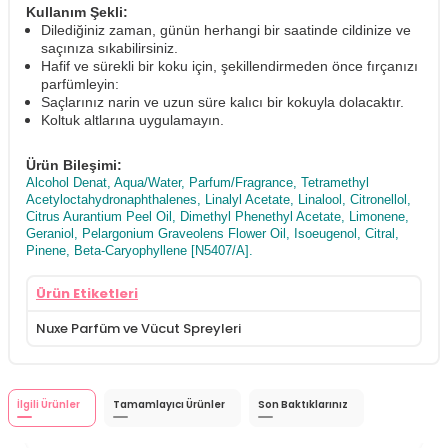
Kullanım Şekli:
Dilediğiniz zaman, günün herhangi bir saatinde cildinize ve
saçınıza sıkabilirsiniz.
Hafif ve sürekli bir koku için, şekillendirmeden önce fırçanızı
parfümleyin:
Saçlarınız narin ve uzun süre kalıcı bir kokuyla dolacaktır.
Koltuk altlarına uygulamayın.
Ürün Bileşimi:
Alcohol Denat, Aqua/Water, Parfum/Fragrance, Tetramethyl
Acetyloctahydronaphthalenes, Linalyl Acetate, Linalool, Citronellol,
Citrus Aurantium Peel Oil, Dimethyl Phenethyl Acetate, Limonene,
Geraniol, Pelargonium Graveolens Flower Oil, Isoeugenol, Citral,
Pinene, Beta-Caryophyllene [N5407/A].
Ürün Etiketleri
Nuxe Parfüm ve Vücut Spreyleri
İlgili Ürünler
Tamamlayıcı Ürünler
Son Baktıklarınız