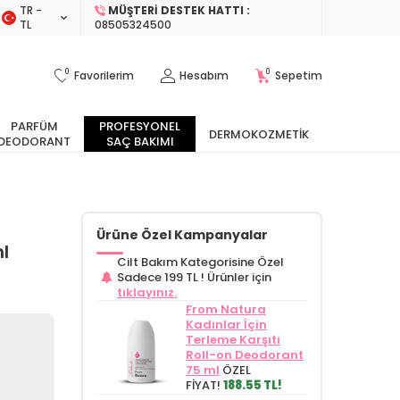
TR −
MÜŞTERI DESTEK HATTI :
TL
08505324500
0
0
Favorilerim
Hesabım
Sepetim
PARFÜM
PROFESYONEL
DERMOKOZMETIK
DEODORANT
SAÇ BAKIMI
Ürüne Özel Kampanyalar
l
Cilt Bakım Kategorisine Özel
Sadece 199 TL !
Ürünler için
tıklayınız.
From Natura
Kadınlar İçin
Terleme Karşıtı
Roll-on Deodorant
75 ml
ÖZEL
FİYAT!
188.55 TL!