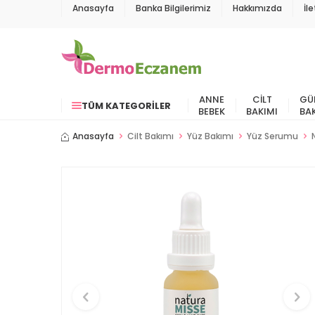
Anasayfa
Banka Bilgilerimiz
Hakkımızda
İl
ANNE
CILT
GÜ
TÜM KATEGORILER
BEBEK
BAKIMI
BA
Anasayfa
Cilt Bakımı
Yüz Bakımı
Yüz Serumu