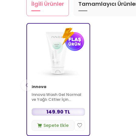
İlgili Ürünler
Tamamlayıcı Ürünle
Innova
Innova Wash Gel Normal
ve Yağlı Ciltler İçin
Temizleyici Köpüren Jel
150 ml
149.90 TL
Sepete Ekle