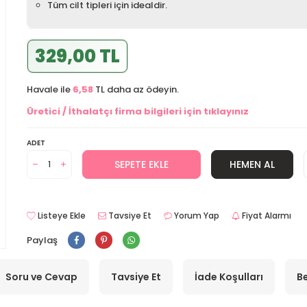
Tüm cilt tipleri için idealdir.
329,00 TL
Havale ile
6,58
TL daha az ödeyin.
Üretici / İthalatçı firma bilgileri için tıklayınız
ADET
SEPETE EKLE
HEMEN AL
Listeye Ekle
Tavsiye Et
Yorum Yap
Fiyat Alarmı
Paylaş
Soru ve Cevap
Tavsiye Et
İade Koşulları
Be