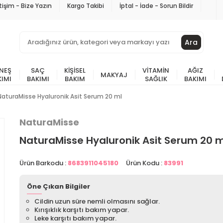
etişim - Bize Yazın
Kargo Takibi
İptal - İade - Sorun Bildir
Ara
NEŞ
SAÇ
KIŞISEL
VITAMIN
AĞIZ
MAKYAJ
KIMI
BAKIMI
BAKIM
SAĞLIK
BAKIMI
NaturaMisse Hyaluronik Asit Serum 20 ml
NaturaMisse
NaturaMisse Hyaluronik Asit Serum 20 m
Ürün Barkodu :
8683911045180
Ürün Kodu :
83991
Öne Çıkan Bilgiler
Cildin uzun süre nemli olmasını sağlar.
Kırışıklık karşıtı bakım yapar.
Leke karşıtı bakım yapar.