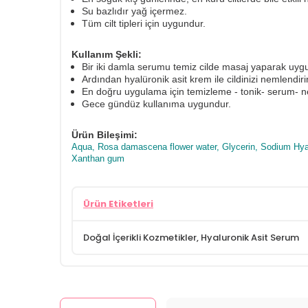
Su bazlıdır yağ içermez.
Tüm cilt tipleri için uygundur.
Kullanım Şekli:
Bir iki damla serumu temiz cilde masaj yaparak uyg
Ardından hyalüronik asit krem ile cildinizi nemlendir
En doğru uygulama için temizleme - tonik- serum- ne
Gece gündüz kullanıma uygundur.
Ürün Bileşimi:
Aqua, Rosa damascena flower water, Glycerin, Sodium Hyalur
Xanthan gum
Ürün Etiketleri
Doğal İçerikli Kozmetikler
,
Hyaluronik Asit Serum