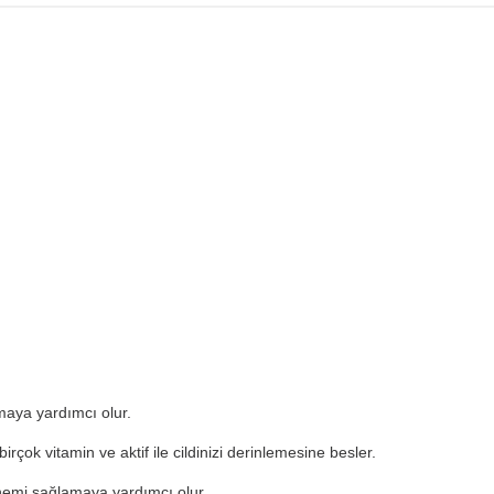
maya yardımcı olur.
irçok vitamin ve aktif ile cildinizi derinlemesine besler.
i nemi sağlamaya yardımcı olur.