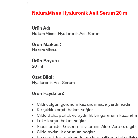
NaturaMisse Hyaluronik Asit Serum 20 ml
Ürün Adı:
NaturaMisse Hyaluronik Asit Serum
Ürün Markası:
NaturaMisse
Ürün Boyutu:
20 ml
Özet Bilgi:
Hyaluronik Asit Serum
Ürün Faydaları:
Cildi dolgun görünüm kazandırmaya yardımcıdır.
Kırışıklık karşıtı bakım sağlar.
Cilde daha parlak ve aydınlık bir görünüm kazandır
Leke karşıtı bakım sağlar.
Niacinamide, Gliserin, E vitamini, Aloe Vera özü gibi b
Cilde aydınlık görünüm sağlar.
En soğuk kış günlerinde, en kuru ciltlerde bile etkil