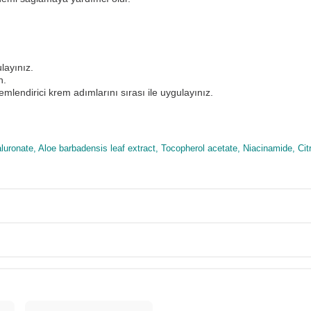
ulayınız.
in.
mlendirici krem adımlarını sırası ile uygulayınız.
onate, Aloe barbadensis leaf extract, Tocopherol acetate, Niacinamide, Citr