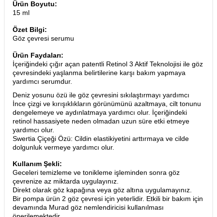
Ürün Boyutu:
15 ml
Özet Bilgi:
Göz çevresi serumu
Ürün Faydaları:
İçeriğindeki çığır açan patentli Retinol 3 Aktif Teknolojisi ile göz
çevresindeki yaşlanma belirtilerine karşı bakım yapmaya
yardımcı serumdur.
Deniz yosunu özü ile göz çevresini sıkılaştırmayı yardımcı
İnce çizgi ve kırışıklıkların görünümünü azaltmaya, cilt tonunu
dengelemeye ve aydınlatmaya yardımcı olur. İçeriğindeki
retinol hassasiyete neden olmadan uzun süre etki etmeye
yardımcı olur.
Swertia Çiçeği Özü: Cildin elastikiyetini arttırmaya ve cilde
dolgunluk vermeye yardımcı olur.
Kullanım Şekli:
Geceleri temizleme ve tonikleme işleminden sonra göz
çevrenize az miktarda uygulayınız.
Direkt olarak göz kapağına veya göz altına uygulamayınız
.
Bir pompa ürün 2 göz çevresi için yeterlidir. Etkili bir bakım için
devamında Murad göz nemlendiricisi kullanılması
önerilemektedir.