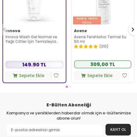
Avene
Yetkili
Satıcı
Innova
Avene
Innova Wash Gel Normal ve
Avene Ferahlatıcı Termal Su
Yağlı Ciltler İçin Temizleyici
50 ml
Köpüren Jel 150 ml
(310)
309,00 TL
149.90 TL
Sepete Ekle
Sepete Ekle
E-Bülten Aboneliği
Kampanya ve yeniliklerden haberdar olmak için e-bültenimize
abone olun!
KAYIT OL