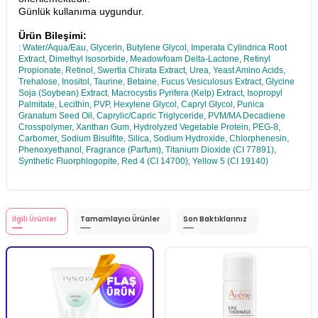
Günlük kullanıma uygundur.
Ürün Bileşimi:
: Water/Aqua/Eau, Glycerin, Butylene Glycol, Imperata Cylindrica Root
Extract, Dimethyl Isosorbide, Meadowfoam Delta-Lactone, Retinyl
Propionate, Retinol, Swertia Chirata Extract, Urea, Yeast Amino Acids,
Trehalose, Inositol, Taurine, Betaine, Fucus Vesiculosus Extract, Glycine
Soja (Soybean) Extract, Macrocystis Pyrifera (Kelp) Extract, Isopropyl
Palmitate, Lecithin, PVP, Hexylene Glycol, Capryl Glycol, Punica
Granatum Seed Oil, Caprylic/Capric Triglyceride, PVM/MA Decadiene
Crosspolymer, Xanthan Gum, Hydrolyzed Vegetable Protein, PEG-8,
Carbomer, Sodium Bisulfite, Silica, Sodium Hydroxide, Chlorphenesin,
Phenoxyethanol, Fragrance (Parfum), Titanium Dioxide (CI 77891),
Synthetic Fluorphlogopite, Red 4 (CI 14700), Yellow 5 (CI 19140)
İlgili Ürünler
Tamamlayıcı Ürünler
Son Baktıklarınız