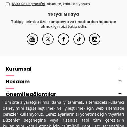
KVKK Sözleşmesi'ni
, okudum, kabul ediyorum.
Sosyal Medya
Takipçilerimize özel kampanya ve fırsatlardan haberdar
olmak için bizi takip edin.
Kurumsal
Hesabım
Önemli Bağlantılar
Tüm site ziyaretçilerimizi daha iyi tanımak, sitemizdeki kullanıcı
Adres & İletişim
deneyimini kişiselleştirmek ve iyileştirmek için web sitemizde
çerezler kullanıyoruz. Çerez ayarlarınızı yönetmek için “Ayarları
Uygulamalarımız
Düzenle” seçeneğine veya rızanıza tabi tüm çerezlerin
kullanımını kabul etmek için “Tümünü Kabul Et” seçeneğine