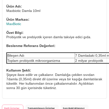
Ürün Adı:
Maxbiotic Damla 10ml
Ürün Markası:
MaxBiotic
Özet Bilgi:
Probiyotik ve prebiyotik içeren damla takviye edici gıda.
Beslenme Referans Değerleri:
Bileşen Adı
7 Damladaki 0,35ml m
Toplam probiyotik mikroorganizma
2 milyar probiyotik
Kullanım Şekli:
Şişeye ilave edilir ve çalkalanır. Damlalığa çekilen sıvıdan
7damla (0,35ml) direkt dil üzerine veya bir kaşığa damlatılarak
tüketilir. Her kullanımdan önce çalkalanmalıdır. Açıldıktan
sonra 30 gün içerisinde tüketiniz.
İlgili Ürünler
Tamamlayıcı Ürünler
Son Baktıklarınız