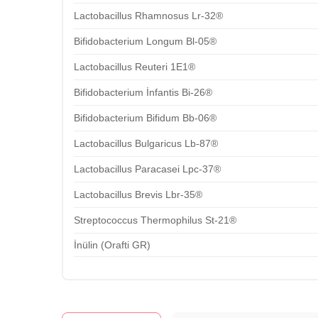
Lactobacillus Rhamnosus Lr-32®
Bifidobacterium Longum Bl-05®
Lactobacillus Reuteri 1E1®
Bifidobacterium İnfantis Bi-26®
Bifidobacterium Bifidum Bb-06®
Lactobacillus Bulgaricus Lb-87®
Lactobacillus Paracasei Lpc-37®
Lactobacillus Brevis Lbr-35®
Streptococcus Thermophilus St-21®
İnülin (Orafti GR)