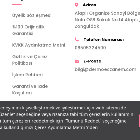
Adres
Alaplı Organize Sanayi Bölge
Üyelik Sözleşmesi
Nolu OSB Sokak No:14 Alaplı 
Zonguldak
%100 Orijinallik
Garantisi
Telefon Numarası
KVKK Aydınlatma Metni
08505324500
Gizlilik ve Çerez
E-Posta
Politikası
bilgi@dermoeczanem.com
İşlem Rehberi
Garanti ve İade
Koşulları
deneyimini kişiselleştirmek ve iyileştirmek için web sitemizde
Düzenle” seçeneğine veya rızanıza tabi tüm çerezlerin kullanımını
bi tüm çerezleri reddetmek için “Tümünü Reddet” seçeneğine
açla kullandığımızı Çerez Aydınlatma Metni ’nden
T
-Soft
E-Ticaret
Sistemleriyle Hazırlanmıştır.