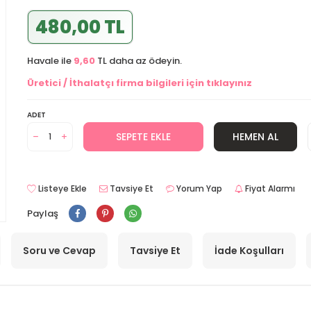
480,00 TL
Havale ile
9,60
TL daha az ödeyin.
Üretici / İthalatçı firma bilgileri için tıklayınız
ADET
SEPETE EKLE
HEMEN AL
Listeye Ekle
Tavsiye Et
Yorum Yap
Fiyat Alarmı
Paylaş
Soru ve Cevap
Tavsiye Et
İade Koşulları