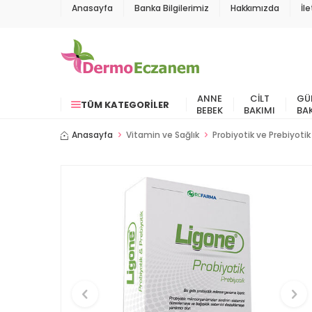
Anasayfa
Banka Bilgilerimiz
Hakkımızda
İl
ANNE
CILT
GÜ
TÜM KATEGORILER
BEBEK
BAKIMI
BA
Anasayfa
Vitamin ve Sağlık
Probiyotik ve Prebiyotik