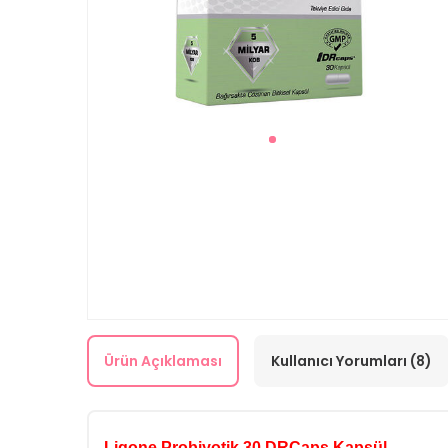
Ürün Açıklaması
Kullanıcı Yorumları (8)
Ligone Probiyotik 30 DRCaps Kapsül