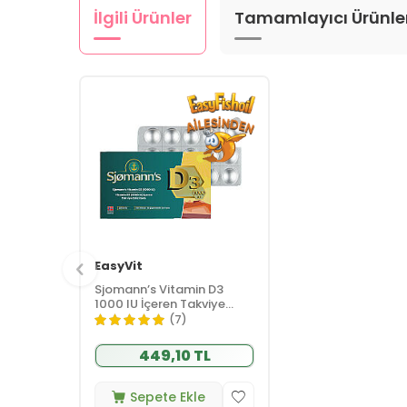
İlgili Ürünler
Tamamlayıcı Ürünle
EasyVit
Sjomann’s Vitamin D3
1000 IU İçeren Takviye
Edici Gıda 30 Adet
(7)
Çiğnenebilir Jel Form
449,10 TL
Sepete Ekle