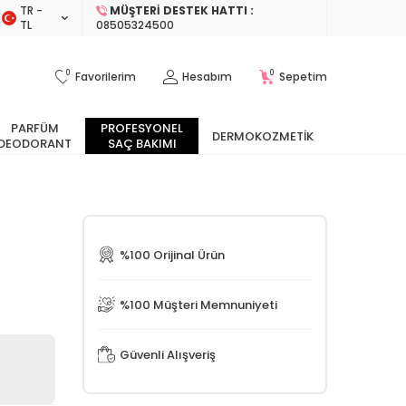
TR −
MÜŞTERI DESTEK HATTI :
TL
08505324500
0
0
Favorilerim
Hesabım
Sepetim
PARFÜM
PROFESYONEL
DERMOKOZMETIK
DEODORANT
SAÇ BAKIMI
%100 Orijinal Ürün
%100 Müşteri Memnuniyeti
Güvenli Alışveriş