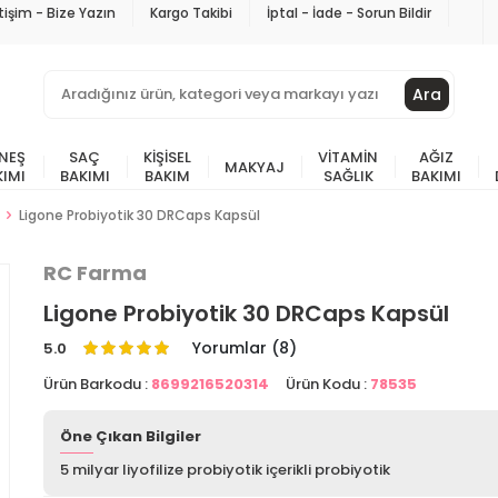
etişim - Bize Yazın
Kargo Takibi
İptal - İade - Sorun Bildir
Ara
NEŞ
SAÇ
KIŞISEL
VITAMIN
AĞIZ
MAKYAJ
KIMI
BAKIMI
BAKIM
SAĞLIK
BAKIMI
Ligone Probiyotik 30 DRCaps Kapsül
RC Farma
Ligone Probiyotik 30 DRCaps Kapsül
Yorumlar (8)
5.0
Ürün Barkodu :
8699216520314
Ürün Kodu :
78535
Öne Çıkan Bilgiler
5 milyar liyofilize probiyotik içerikli probiyotik