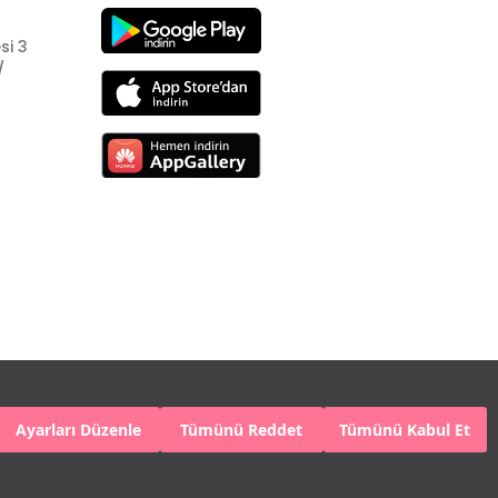
si 3
/
Ayarları Düzenle
Tümünü Reddet
Tümünü Kabul Et