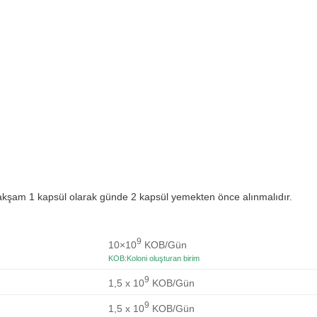
, akşam 1 kapsül olarak günde 2 kapsül yemekten önce alınmalıdır.
9
10×10
KOB/Gün
KOB:Koloni oluşturan birim
9
1,5 x 10
KOB/Gün
9
1,5 x 10
KOB/Gün