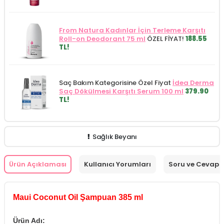
From Natura Kadınlar İçin Terleme Karşıtı
Roll-on Deodorant 75 ml
ÖZEL FİYAT!
188.55
TL!
Saç Bakım Kategorisine Özel Fiyat
İdea Derma
Saç Dökülmesi Karşıtı Serum 100 ml
379.90
TL!
Sağlık Beyanı
Ürün Açıklaması
Kullanıcı Yorumları
Soru ve Cevap
Maui Coconut Oil Şampuan 385 ml
Ürün Adı: