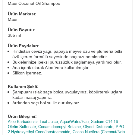
Maui Coconut Oil Shampoo
Ürün Markası:
Maui
Ürün Boyutu:
385 ml
Ürün Faydaları:
Hindistan cevizi yağı, papaya meyve özü ve plumeria bitki
özü içeren formülü sayesinde saçınızı nemlendirir.
Buklelerinize ipeksi pürüzsüzlük sağlamaya yardımcı olur.
Ana içerik olarak Aloe Vera kullanılmıştır.
Silikon içermez.
Kullanım Şekli:
Şampuanı ıslak saça bolca uygulayınız, köpürterek uçlara
kadar masaj yapınız.
Ardından saçı bol su ile durulayınız.
Ürün Bileşimi:
Aloe Barbadensis Leaf Juice, Aqua/Water/Eau, Sodium C14-16
Olefin Sulfonate, Cocamidopropyl Betaine, Glycol Distearate, PPG-
2 Hydroxyethyl Coco/Isostearamide, Cocos Nucifera (Coconut/Noix