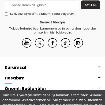
KAYIT OL
KVKK Sözleşmesi'ni
, okudum, kabul ediyorum.
Sosyal Medya
Takipçilerimize özel kampanya ve fırsatlardan haberdar
olmak için bizi takip edin.
Kurumsal
Hesabım
Önemli Bağlantılar
Tüm site ziyaretçilerimizi daha iyi tanımak, sitemizdeki kullanıcı
Adres & İletişim
deneyimini kişiselleştirmek ve iyileştirmek için web sitemizde
çerezler kullanıyoruz. Çerez ayarlarınızı yönetmek için “Ayarları