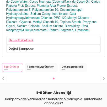
de Coco) Water, Cocos Nucifera (Coconut/Noix de Coco) Oil, Carica
Papaya Fruit Extract, Plumeria Alba Flower Extract,
Polyquaternium-6, Polyquaternium-10, Cocamidopropyl
Hydroxysultaine, Sodium Cocoyl Isethionate, Guar
Hydroxypropyltrimonium Chloride, PEG-120 Methyl Glucose
Dioleate, Glycerin, Methyl Gluceth-10, Tapioca Starch, Propylene
Glycol, Sodium Chloride, Sodium Sulfate, Diazolidinyl Urea,
Iodopropynyl Butylcarbamate, Parfum/Fragrance, Limonene.
Ürün Etiketleri
Doğal Şampuan
İlgili Ürünler
Tamamlayıcı Ürünler
Son Baktıklarınız
E-Bülten Aboneliği
Kampanya ve yeniliklerden haberdar olmak için e-bültenimize
abone olun!