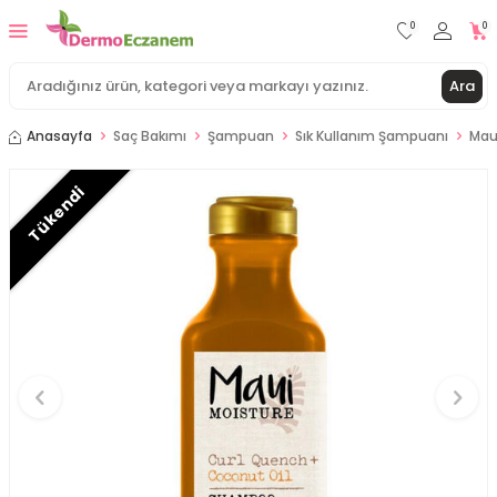
0
0
Ara
Anasayfa
Saç Bakımı
Şampuan
Sık Kullanım Şampuanı
Mau
Tükendi