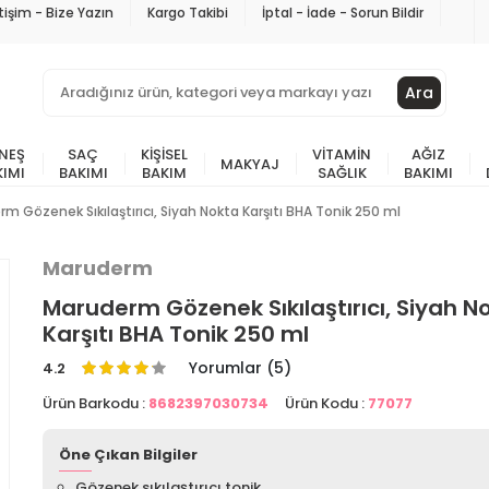
etişim - Bize Yazın
Kargo Takibi
İptal - İade - Sorun Bildir
Ara
NEŞ
SAÇ
KIŞISEL
VITAMIN
AĞIZ
MAKYAJ
KIMI
BAKIMI
BAKIM
SAĞLIK
BAKIMI
m Gözenek Sıkılaştırıcı, Siyah Nokta Karşıtı BHA Tonik 250 ml
Maruderm
Maruderm Gözenek Sıkılaştırıcı, Siyah N
Karşıtı BHA Tonik 250 ml
Yorumlar (5)
4.2
Ürün Barkodu :
8682397030734
Ürün Kodu :
77077
Öne Çıkan Bilgiler
Gözenek sıkılaştırıcı tonik