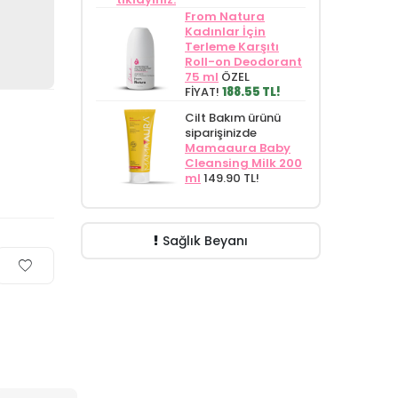
From Natura
Kadınlar İçin
Terleme Karşıtı
Roll-on Deodorant
75 ml
ÖZEL
FİYAT!
188.55 TL!
Cilt Bakım ürünü
siparişinizde
Mamaaura Baby
Cleansing Milk 200
ml
149.90 TL!
Sağlık Beyanı