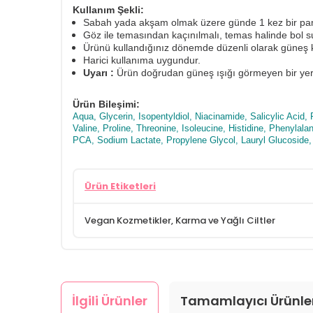
Kullanım Şekli:
Sabah yada akşam olmak üzere günde 1 kez bir pam
Göz ile temasından kaçınılmalı, temas halinde bol s
Ürünü kullandığınız dönemde düzenli olarak güneş k
Harici kullanıma uygundur.
Uyarı :
Ürün doğrudan güneş ışığı görmeyen bir yer
Ürün Bileşimi:
Aqua, Glycerin, Isopentyldiol, Niacinamide, Salicylic Acid,
Valine, Proline, Threonine, Isoleucine, Histidine, Phenyl
PCA, Sodium Lactate, Propylene Glycol, Lauryl Glucoside
Ürün Etiketleri
Vegan Kozmetikler
,
Karma ve Yağlı Ciltler
İlgili Ürünler
Tamamlayıcı Ürünle