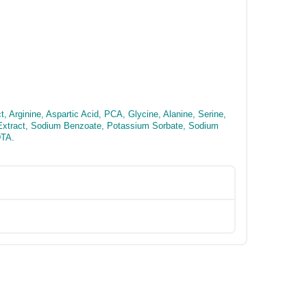
, Arginine, Aspartic Acid, PCA, Glycine, Alanine, Serine,
al Extract, Sodium Benzoate, Potassium Sorbate, Sodium
DTA.