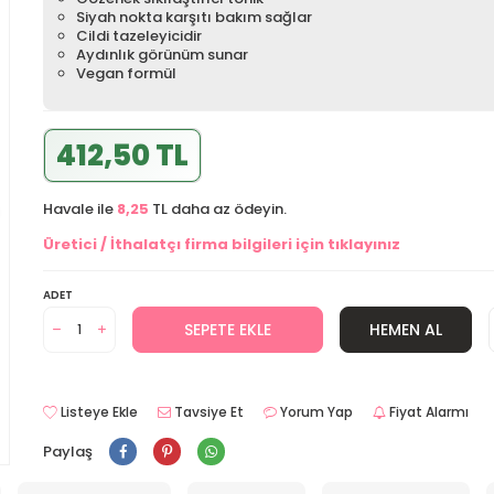
Siyah nokta karşıtı bakım sağlar
Cildi tazeleyicidir
Aydınlık görünüm sunar
Vegan formül
412,50 TL
Havale ile
8,25
TL daha az ödeyin.
Üretici / İthalatçı firma bilgileri için tıklayınız
ADET
SEPETE EKLE
HEMEN AL
Listeye Ekle
Tavsiye Et
Yorum Yap
Fiyat Alarmı
Paylaş