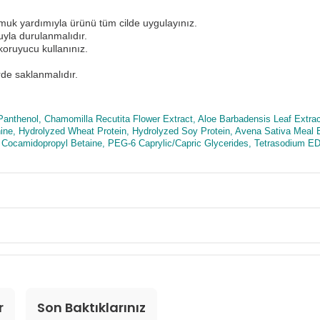
uk yardımıyla ürünü tüm cilde uygulayınız.
uyla durulanmalıdır.
oruyucu kullanınız.
de saklanmalıdır.
 Panthenol, Chamomilla Recutita Flower Extract, Aloe Barbadensis Leaf Extract
alanine, Hydrolyzed Wheat Protein, Hydrolyzed Soy Protein, Avena Sativa Me
, Cocamidopropyl Betaine, PEG-6 Caprylic/Capric Glycerides, Tetrasodium E
r
Son Baktıklarınız