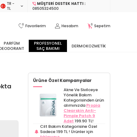
TR −
MÜŞTERI DESTEK HATTI :
TL
08505324500
0
0
Favorilerim
Hesabım
Sepetim
PARFÜM
PROFESYONEL
DERMOKOZMETIK
DEODORANT
SAÇ BAKIMI
Ürüne Özel Kampanyalar
okta
Akne Ve Sivilceye
Yönelik Bakım
Kategorisinden ürün
alımınızda
Propia
Clearskin Anti-
Pimple Patch 9
Adet
199.90 TL!
Cilt Bakım Kategorisine Özel
Sadece 199 TL !
Ürünler için
tıklayınız.