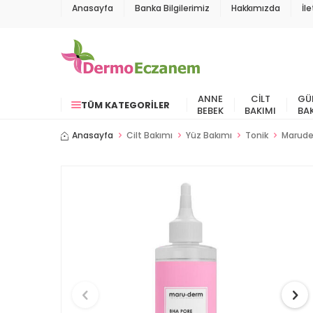
Anasayfa
Banka Bilgilerimiz
Hakkımızda
İl
ANNE
CILT
GÜ
TÜM KATEGORILER
BEBEK
BAKIMI
BA
Anasayfa
Cilt Bakımı
Yüz Bakımı
Tonik
Maruder