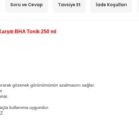
Soru ve Cevap
Tavsiye Et
İade Koşulları
Karşıtı BHA Tonik 250 ml
ındırarak gözenek görünümünün azalmasını sağlar.
r.
unar.
saçta kullanıma uygundur.
EZ