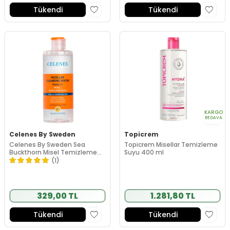
Tükendi
Tükendi
KARGO
BEDAVA
Celenes By Sweden
Topicrem
Celenes By Sweden Sea
Topicrem Misellar Temizleme
Buckthorn Misel Temizleme
Suyu 400 ml
Suyu 250 ml
(1)
329,00 TL
1.281,80 TL
Tükendi
Tükendi