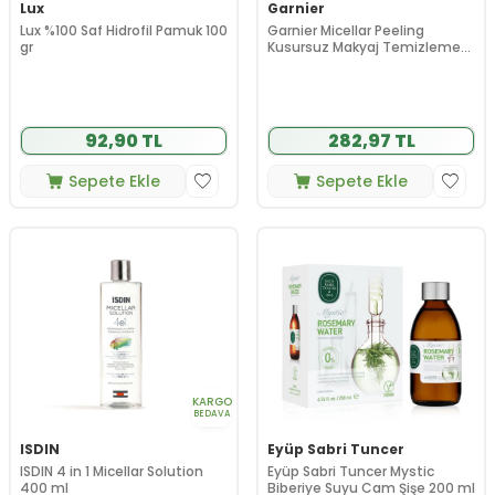
Lux
Garnier
Lux %100 Saf Hidrofil Pamuk 100
Garnier Micellar Peeling
gr
Kusursuz Makyaj Temizleme
Suyu 400 ml
92,90 TL
282,97 TL
Sepete Ekle
Sepete Ekle
KARGO
BEDAVA
ISDIN
Eyüp Sabri Tuncer
ISDIN 4 in 1 Micellar Solution
Eyüp Sabri Tuncer Mystic
400 ml
Biberiye Suyu Cam Şişe 200 ml