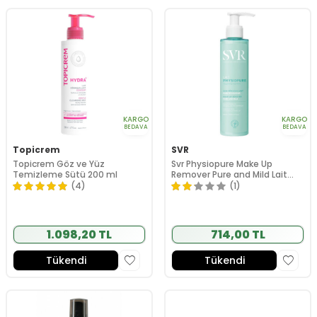
KARGO
KARGO
BEDAVA
BEDAVA
Topicrem
SVR
Topicrem Göz ve Yüz
Svr Physiopure Make Up
Temizleme Sütü 200 ml
Remover Pure and Mild Lait
200ml
(4)
(1)
1.098,20 TL
714,00 TL
Tükendi
Tükendi