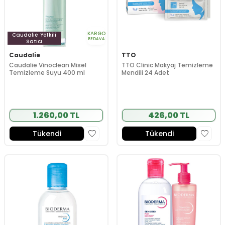
KARGO
Caudalie
Yetkili
BEDAVA
Satıcı
Caudalie
TTO
Caudalie Vinoclean Misel
TTO Clinic Makyaj Temizleme
Temizleme Suyu 400 ml
Mendili 24 Adet
1.260,00 TL
426,00 TL
Tükendi
Tükendi