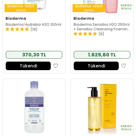
KARGO
Bioderma
Yetkili
Bioderma
Yetkili
BEDAVA
Satıcı
Satıcı
Bioderma
Bioderma
Bioderma Hydrabio H2O 100ml
Bioderma Sensibio H2O 250ml
+ Sensibio Cleansing Foaming
(19)
Gel 200ml
(6)
370,30 TL
1.629,60 TL
Tükendi
Tükendi
KARGO
BEDAVA