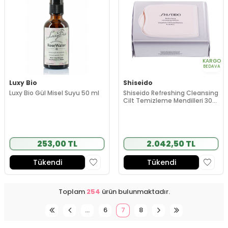
KARGO
BEDAVA
Luxy Bio
Shiseido
Luxy Bio Gül Misel Suyu 50 ml
Shiseido Refreshing Cleansing
Cilt Temizleme Mendilleri 30
Adet
253,00 TL
2.042,50 TL
Tükendi
Tükendi
Toplam
254
ürün bulunmaktadır.
…
6
7
8