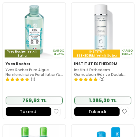
KARGO
KARGO
Yves Rocher
Yetkili
INSTITUT
BEDAVA
BEDAVA
Satıcı
ESTHEDERM
Yetkili Satıcı
Yves Rocher
INSTITUT ESTHEDERM
Yves Rocher Pure Algue
Institut Esthederm
Nemlendirici ve Ferahlatıcı Yüz
Osmoclean Göz ve Dudak
ve Makyaj Temizleme Suyu
Makyaj Temizleyicisi 125ml
(1)
(2)
400 ml
759,92 TL
1.385,30 TL
Tükendi
Tükendi