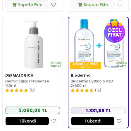
Sepete Ekle
Sepete Ekle
KARGO
KARGO
Bioderma
Yetkili
BEDAVA
BEDAVA
Satıcı
DERMALOGICA
Bioderma
Dermalogica Precleanse
Bioderma Hydrabio H2O
150ml
2x500ml
(5)
(13)
3.060,00 TL
1.331,85 TL
Tükendi
Tükendi