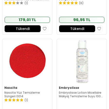
Jeli 300 ml
(1)
(6)
179,01 TL
96,95 TL
Tükendi
Tükendi
Nascita
Embryolisse
Nascita Yüz Temizleme
Embryolisse Lotion Micellaire
Süngeri 0014
Makyaj Temizleme Suyu 100
ml
(1)