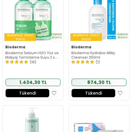
KARGO
KARGO
Bioderma
Yetkili
Bioderma
Yetkili
BEDAVA
BEDAVA
Satıcı
Satıcı
Bioderma
Bioderma
Bioderma Sebium H2O Yüz ve
Bioderma Hydrabio Milky
Makyaj Temizleme Suyu 2 x
Cleanser 250ml
500 ml
(16)
(1)
1.434,30 TL
874,30 TL
Tükendi
Tükendi