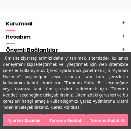
Kurumsal
Hesabım
Önemli Bağlantılar
Tüm site ziyaretçilerimizi daha iyi tanımak, sitemizdeki kullanıcı
Adres & İletişim
deneyimini kişiselleştirmek ve iyileştirmek için web sitemizde
çerezler kullanıyoruz. Çerez ayarlarınızı yönetmek için “Ayarları
Uygulamalarımız
Düzenle” seçeneğine veya rızanıza tabi tüm çerezlerin
kullanımını kabul etmek için “Tümünü Kabul Et” seçeneğine
veya rızanıza tabi tüm çerezleri reddetmek için “Tümünü
Reddet” seçeneğine tıklayabilirsiniz. Sitemizdeki çerezleri ve bu
çerezleri hangi amaçla kullandığımızı Çerez Aydınlatma Metni
’nden inceleyebilirsiniz.
Çerez Politikası
Ayarları Düzenle
Tümünü Reddet
Tümünü Kabul Et
SEPETE EKLE
HEMEN AL