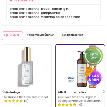
Ürün Etiketleri
loreal professionnel boyalı saçlar için
,
loreal professionnel şampuanlar
,
loreal professionnel vitamino color spectrum
İlgili Ürünler
Tamamlayıcı Ürünler
Son Baktıklarınız
Misbahçe
Alls Biocosmetics
Misbahçe Biberiye Suyu 50 ml
Alls Biocosmetics Organik
Besleyici Prebiyotik Saç Kremi
(6)
350 ml
(4)