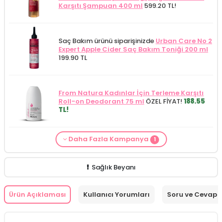
Karşıtı Şampuan 400 ml
599.20 TL!
Saç Bakım ürünü siparişinizde
Urban Care No 2
Expert Apple Cider Saç Bakım Toniği 200 ml
199.90 TL
From Natura Kadınlar İçin Terleme Karşıtı
Roll-on Deodorant 75 ml
ÖZEL FİYAT!
188.55
TL!
Daha Fazla Kampanya
1
Saç Bakım Kategorisine Özel Fiyat
İdea Derma
Saç Dökülmesi Karşıtı Serum 100 ml
379.90
TL!
Sağlık Beyanı
Ürün Açıklaması
Kullanıcı Yorumları
Soru ve Cevap