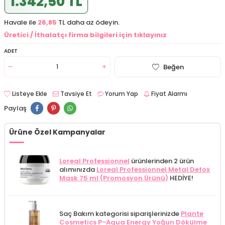
1.342,50 TL
Havale ile
26,85
TL daha az ödeyin.
Üretici / İthalatçı firma bilgileri için tıklayınız
ADET
Beğen
Listeye Ekle
Tavsiye Et
Yorum Yap
Fiyat Alarmı
Paylaş
Ürüne Özel Kampanyalar
Loreal Professionnel
ürünlerinden 2 ürün
alımınızda
Loreal Professionnel Metal Detox
Mask 75 ml (Promosyon Ürünü)
HEDİYE!
Saç Bakım kategorisi siparişlerinizde
Plante
Cosmetics P-Aqua Energy Yoğun Dökülme