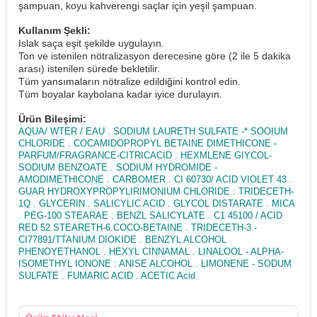
şampuan, koyu kahverengi saçlar için yeşil şampuan.
Kullanım Şekli:
Islak saça eşit şekilde uygulayın.
Ton ve istenilen nötralizasyon derecesine göre (2 ile 5 dakika
arası) istenilen sürede bekletilir.
Tüm yansımaların nötralize edildiğini kontrol edin.
T
üm boyalar kaybolana kadar iyice durulayın.
Ürün Bileşimi:
AQUA/ WTER / EAU . SODIUM LAURETH SULFATE -* SOOIUM
CHLORIDE . COCAMIDOPROPYL BETAINE DIMETHICONE -
PARFUM/FRAGRANCE-CITRICACID . HEXMLENE GIYCOL-
SODIUM BENZOATE . SODIUM HYDROMIDE -
AMODIMETHICONE . CARBOMER . CI 60730/ ACID VIOLET 43 .
GUAR HYDROXYPROPYLIRIMONIUM CHLORIDE : TRIDECETH-
1Q . GLYCERIN . SALICYLIC ACID . GLYCOL DISTARATE . MICA
. PEG-100 STEARAE . BENZL SALICYLATE . C1 45100 / ACID
RED 52.STEARETH-6.COCO-BETAINE . TRIDECETH-3 -
CI77891/TTANIUM DIOKIDE . BENZYL ALCOHOL
PHENOYETHANOL . HEXYL CINNAMAL . LINALOOL - ALPHA-
ISOMETHYL IONONE : ANISE ALCOHOL . LIMONENE - SODUM
SULFATE . FUMARIC ACID . ACETIC Acid