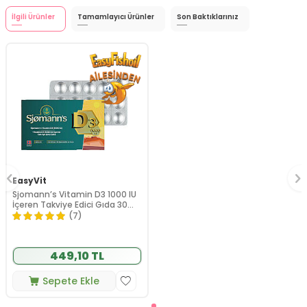
İlgili Ürünler
Tamamlayıcı Ürünler
Son Baktıklarınız
EasyVit
Sjomann’s Vitamin D3 1000 IU
İçeren Takviye Edici Gıda 30
Adet Çiğnenebilir Jel Form
(7)
449,10 TL
Sepete Ekle