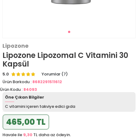
Lipozone
Lipozone Lipozomal C Vitamini 30
Kapsül
5.0
Yorumlar (7)
Ürün Barkodu :
8682291511612
Ürün Kodu :
84093
Öne Çıkan Bilgiler
C vitamini içeren takviye edici gıda
465,00 TL
Havale ile
9,30
TL daha az ödeyin.