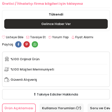
Üretici / İthalatçı firma bilgileri için tıklayınız
Tükendi
Gelince Haber Ver
Listeye Ekle
Tavsiye Et
Yorum Yap
Fiyat Alarmı
Paylaş
%100 Orijinal Ürün
%100 Müşteri Memnuniyeti
Güvenli Alışveriş
Takviye Ediciler Hakkında
Ürün Açıklaması
Kullanıcı Yorumları (7)
Soru ve Cev