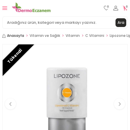
0
0
Ara
Anasayfa
Vitamin ve Sağlık
Vitamin
C Vitamini
Lipozone L
Tükendi