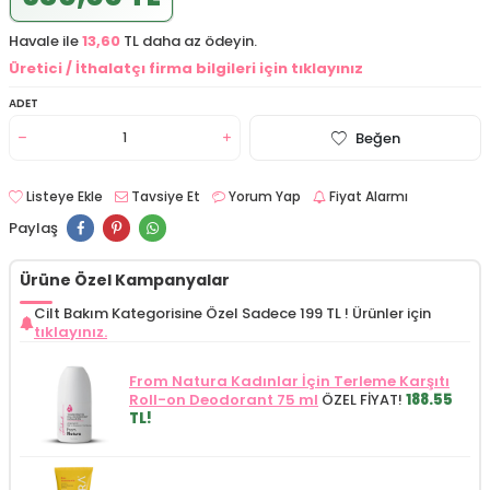
Havale ile
13,60
TL daha az ödeyin.
Üretici / İthalatçı firma bilgileri için tıklayınız
ADET
Beğen
Listeye Ekle
Tavsiye Et
Yorum Yap
Fiyat Alarmı
Paylaş
Ürüne Özel Kampanyalar
Cilt Bakım Kategorisine Özel Sadece 199 TL !
Ürünler için
tıklayınız.
From Natura Kadınlar İçin Terleme Karşıtı
Roll-on Deodorant 75 ml
ÖZEL FİYAT!
188.55
TL!