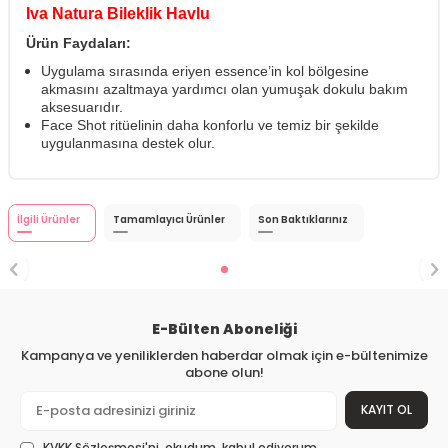
Iva Natura Bileklik Havlu
Ürün Faydaları:
Uygulama sırasında eriyen essence’in kol bölgesine
akmasını azaltmaya yardımcı olan yumuşak dokulu bakım
aksesuarıdır.
Face Shot ritüelinin daha konforlu ve temiz bir şekilde
uygulanmasına destek olur.
İlgili Ürünler
Tamamlayıcı Ürünler
Son Baktıklarınız
E-Bülten Aboneliği
Kampanya ve yeniliklerden haberdar olmak için e-bültenimize
abone olun!
KAYIT OL
KVKK Sözleşmesi'ni
, okudum, kabul ediyorum.