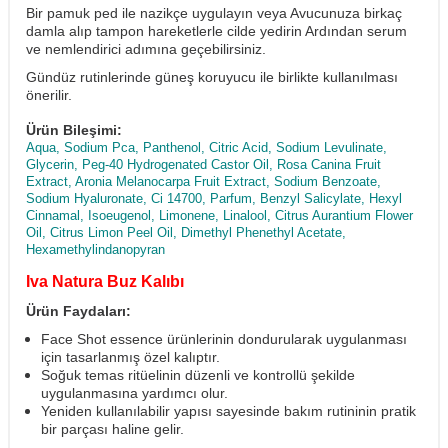
Bir pamuk ped ile nazikçe uygulayın veya Avucunuza birkaç
damla alıp tampon hareketlerle cilde yedirin Ardından serum
ve nemlendirici adımına geçebilirsiniz.
Gündüz rutinlerinde güneş koruyucu ile birlikte kullanılması
önerilir.
Ürün Bileşimi:
A
qua, Sodium Pca, Panthenol, Citric Acid, Sodium Levulinate,
Glycerin, Peg-40 Hydrogenated Castor Oil, Rosa Canina Fruit
Extract, Aronia Melanocarpa Fruit Extract, Sodium Benzoate,
Sodium Hyaluronate, Ci 14700, Parfum, Benzyl Salicylate, Hexyl
Cinnamal, Isoeugenol, Limonene, Linalool, Citrus Aurantium Flower
Oil, Citrus Limon Peel Oil, Dimethyl Phenethyl Acetate,
Hexamethylindanopyran
Iva Natura Buz Kalıbı
Ürün Faydaları:
Face Shot essence ürünlerinin dondurularak uygulanması
için tasarlanmış özel kalıptır.
Soğuk temas ritüelinin düzenli ve kontrollü şekilde
uygulanmasına yardımcı olur.
Yeniden kullanılabilir yapısı sayesinde bakım rutininin pratik
bir parçası haline gelir.