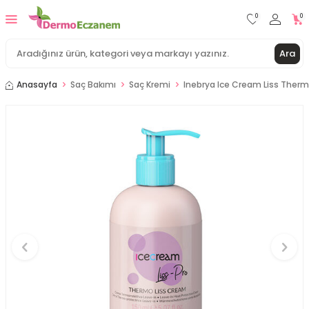
0
0
Ara
Anasayfa
Saç Bakımı
Saç Kremi
Inebrya Ice Cream Liss Ther