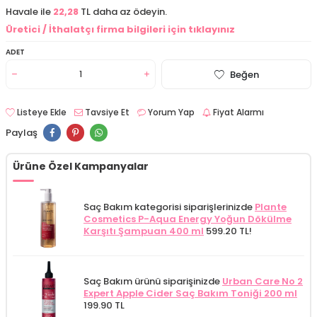
Havale ile
22,28
TL daha az ödeyin.
Üretici / İthalatçı firma bilgileri için tıklayınız
ADET
Beğen
Listeye Ekle
Tavsiye Et
Yorum Yap
Fiyat Alarmı
Paylaş
Ürüne Özel Kampanyalar
Saç Bakım kategorisi siparişlerinizde
Plante
Cosmetics P-Aqua Energy Yoğun Dökülme
Karşıtı Şampuan 400 ml
599.20 TL!
Saç Bakım ürünü siparişinizde
Urban Care No 2
Expert Apple Cider Saç Bakım Toniği 200 ml
199.90 TL