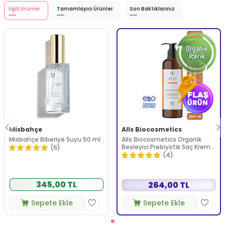
İlgili Ürünler
Tamamlayıcı Ürünler
Son Baktıklarınız
Misbahçe
Alls Biocosmetics
Misbahçe Biberiye Suyu 50 ml
Alls Biocosmetics Organik
Besleyici Prebiyotik Saç Kremi
(6)
350 ml
(4)
345,00 TL
264,00 TL
Sepete Ekle
Sepete Ekle