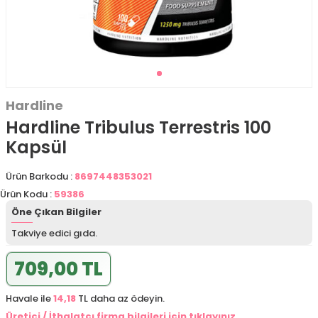
Hardline
Hardline Tribulus Terrestris 100
Kapsül
Ürün Barkodu :
8697448353021
Ürün Kodu :
59386
Öne Çıkan Bilgiler
Takviye edici gıda.
709,00 TL
Havale ile
14,18
TL daha az ödeyin.
Üretici / İthalatçı firma bilgileri için tıklayınız