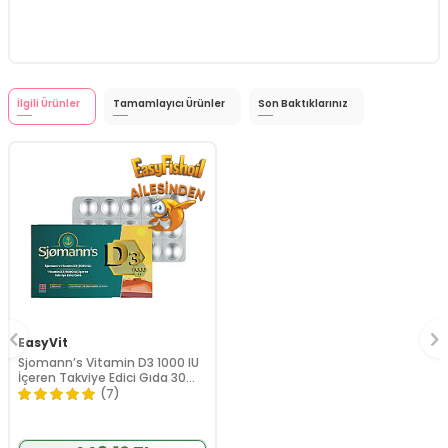
İlgili Ürünler
Tamamlayıcı Ürünler
Son Baktıklarınız
EasyVit
Sjomann’s Vitamin D3 1000 IU
İçeren Takviye Edici Gıda 30
Adet Çiğnenebilir Jel Form
(7)