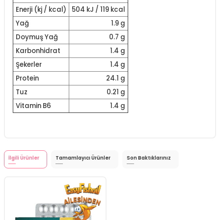
Enerji (kj / kcal)
504 kJ / 119 kcal
Yağ
1.9 g
Doymuş Yağ
0.7 g
Karbonhidrat
1.4 g
Şekerler
1.4 g
Protein
24.1 g
Tuz
0.21 g
Vitamin B6
1.4 g
İlgili Ürünler
Tamamlayıcı Ürünler
Son Baktıklarınız