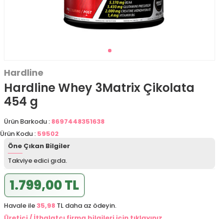
Hardline
Hardline Whey 3Matrix Çikolata
454 g
Ürün Barkodu :
8697448351638
Ürün Kodu :
59502
Öne Çıkan Bilgiler
Takviye edici gıda.
1.799,00 TL
Havale ile
35,98
TL daha az ödeyin.
Üretici / İthalatçı firma bilgileri için tıklayınız