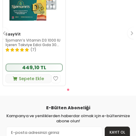
EasyVit
Sjomann’s Vitamin D3 1000 IU
İçeren Takviye Edici Gıda 30
Adet Çiğnenebilir Jel Form
(7)
449,10 TL
Sepete Ekle
E-Bülten Aboneliği
Kampanya ve yeniliklerden haberdar olmak için e-bültenimize
abone olun!
KAYIT OL