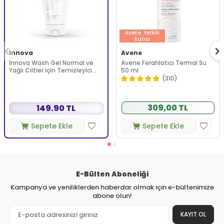
Avene
Yetkili
Satıcı
Innova
Avene
Innova Wash Gel Normal ve
Avene Ferahlatıcı Termal Su
Yağlı Ciltler İçin Temizleyici
50 ml
Köpüren Jel 150 ml
(310)
309,00 TL
149.90 TL
Sepete Ekle
Sepete Ekle
E-Bülten Aboneliği
Kampanya ve yeniliklerden haberdar olmak için e-bültenimize
abone olun!
KAYIT OL