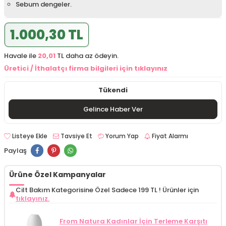
Sebum dengeler.
1.000,30 TL
Havale ile
20,01
TL daha az ödeyin.
Üretici / İthalatçı firma bilgileri için tıklayınız
Tükendi
Gelince Haber Ver
Listeye Ekle
Tavsiye Et
Yorum Yap
Fiyat Alarmı
Paylaş
Ürüne Özel Kampanyalar
Cilt Bakım Kategorisine Özel Sadece 199 TL !
Ürünler için
tıklayınız.
From Natura Kadınlar İçin Terleme Karşıtı