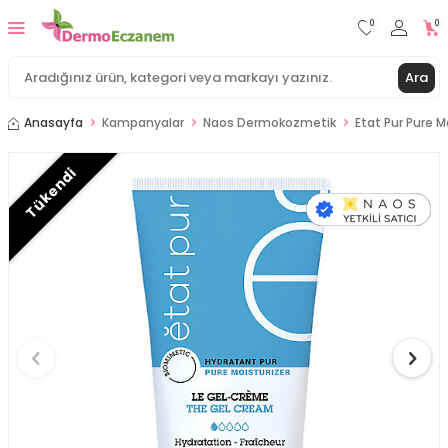
0
0
Ara
Anasayfa
Kampanyalar
Naos Dermokozmetik
Etat Pur Pure Mo
Tükendi