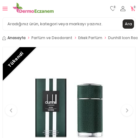
0
0
Ara
Anasayfa
Parfüm ve Deodorant
Erkek Parfüm
Dunhill Icon Ra
Tükendi