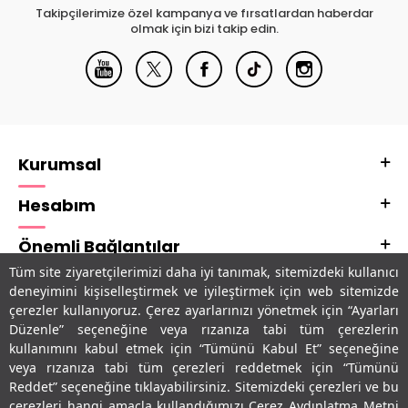
Takipçilerimize özel kampanya ve fırsatlardan haberdar
olmak için bizi takip edin.
Kurumsal
Hesabım
Önemli Bağlantılar
Tüm site ziyaretçilerimizi daha iyi tanımak, sitemizdeki kullanıcı
Adres & İletişim
deneyimini kişiselleştirmek ve iyileştirmek için web sitemizde
çerezler kullanıyoruz. Çerez ayarlarınızı yönetmek için “Ayarları
Uygulamalarımız
Düzenle” seçeneğine veya rızanıza tabi tüm çerezlerin
kullanımını kabul etmek için “Tümünü Kabul Et” seçeneğine
veya rızanıza tabi tüm çerezleri reddetmek için “Tümünü
Reddet” seçeneğine tıklayabilirsiniz. Sitemizdeki çerezleri ve bu
çerezleri hangi amaçla kullandığımızı Çerez Aydınlatma Metni