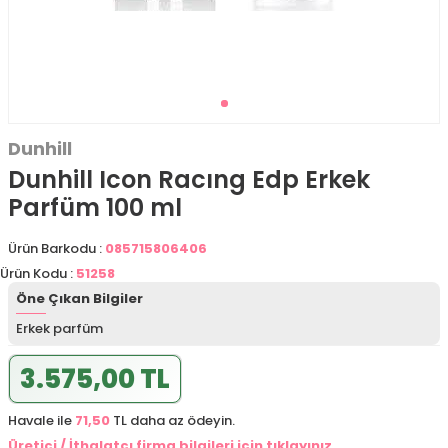
Dunhill
Dunhill Icon Racıng Edp Erkek
Parfüm 100 ml
Ürün Barkodu :
085715806406
Ürün Kodu :
51258
Öne Çıkan Bilgiler
Erkek parfüm
3.575,00 TL
Havale ile
71,50
TL daha az ödeyin.
Üretici / İthalatçı firma bilgileri için tıklayınız