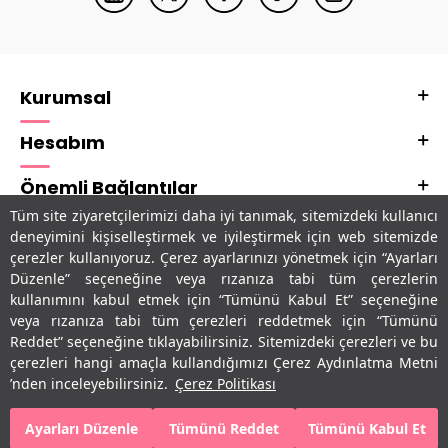
Kurumsal
Hesabım
Önemli Bağlantılar
Tüm site ziyaretçilerimizi daha iyi tanımak, sitemizdeki kullanıcı
Adres & İletişim
deneyimini kişiselleştirmek ve iyileştirmek için web sitemizde
çerezler kullanıyoruz. Çerez ayarlarınızı yönetmek için “Ayarları
Uygulamalarımız
Düzenle” seçeneğine veya rızanıza tabi tüm çerezlerin
kullanımını kabul etmek için “Tümünü Kabul Et” seçeneğine
veya rızanıza tabi tüm çerezleri reddetmek için “Tümünü
Reddet” seçeneğine tıklayabilirsiniz. Sitemizdeki çerezleri ve bu
çerezleri hangi amaçla kullandığımızı Çerez Aydınlatma Metni
’nden inceleyebilirsiniz.
Çerez Politikası
Ayarları Düzenle
Tümünü Reddet
Tümünü Kabul Et
SEPETE EKLE
HEMEN AL