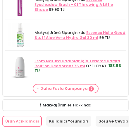
Eyeshadow Brush - 01 Throwing A Little
Shade
99.90 TL!
Makyaj Ürünü Siparişinizde
Essence Hello Good
Stuff Aloe Vera Hydro Gel 30 ml
99 TL!
From Natura Kadınlar İçin Terleme Karşıtı
Roll-on Deodorant 75 ml
ÖZEL FİYAT!
188.55
TL!
Daha Fazla Kampanya
2
Makyaj Kategorisine Özel Fiyat
İdea Derma
Makyaj Ürünü Siparişinizde
İnnova Wash Gel
Glikolik Asit Yüz Yıkama Köpüğü 200
Purifying and Moisturizing Gel Cleanser 150
ml
279.50 TL!
ml
149.90 TL!
Makyaj Ürünleri Hakkında
Ürün Açıklaması
Kullanıcı Yorumları
Soru ve Cevap