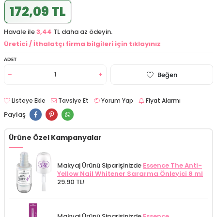
172,09 TL
Havale ile
3,44
TL daha az ödeyin.
Üretici / İthalatçı firma bilgileri için tıklayınız
ADET
Beğen
Listeye Ekle
Tavsiye Et
Yorum Yap
Fiyat Alarmı
Paylaş
Ürüne Özel Kampanyalar
Makyaj Ürünü Siparişinizde
Essence The Anti-
Yellow Nail Whitener Sararma Önleyici 8 ml
29.90 TL!
Makyaj Ürünü Siparişinizde
Essence