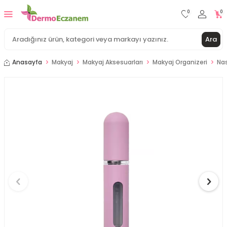
0
0
Ara
Anasayfa
Makyaj
Makyaj Aksesuarları
Makyaj Organizeri
Nas