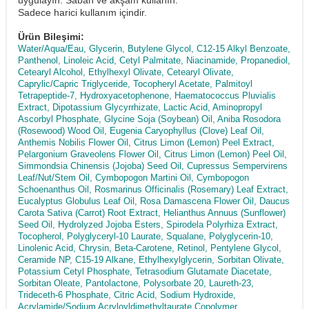
Sadece harici kullanım içindir.
Ürün Bileşimi:
Water/Aqua/Eau, Glycerin, Butylene Glycol, C12-15 Alkyl Benzoate,
Panthenol, Linoleic Acid, Cetyl Palmitate, Niacinamide, Propanediol,
Cetearyl Alcohol, Ethylhexyl Olivate, Cetearyl Olivate,
Caprylic/Capric Triglyceride, Tocopheryl Acetate, Palmitoyl
Tetrapeptide-7, Hydroxyacetophenone, Haematococcus Pluvialis
Extract, Dipotassium Glycyrrhizate, Lactic Acid, Aminopropyl
Ascorbyl Phosphate, Glycine Soja (Soybean) Oil, Aniba Rosodora
(Rosewood) Wood Oil, Eugenia Caryophyllus (Clove) Leaf Oil,
Anthemis Nobilis Flower Oil, Citrus Limon (Lemon) Peel Extract,
Pelargonium Graveolens Flower Oil, Citrus Limon (Lemon) Peel Oil,
Simmondsia Chinensis (Jojoba) Seed Oil, Cupressus Sempervirens
Leaf/Nut/Stem Oil, Cymbopogon Martini Oil, Cymbopogon
Schoenanthus Oil, Rosmarinus Officinalis (Rosemary) Leaf Extract,
Eucalyptus Globulus Leaf Oil, Rosa Damascena Flower Oil, Daucus
Carota Sativa (Carrot) Root Extract, Helianthus Annuus (Sunflower)
Seed Oil, Hydrolyzed Jojoba Esters, Spirodela Polyrhiza Extract,
Tocopherol, Polyglyceryl-10 Laurate, Squalane, Polyglycerin-10,
Linolenic Acid, Chrysin, Beta-Carotene, Retinol, Pentylene Glycol,
Ceramide NP, C15-19 Alkane, Ethylhexylglycerin, Sorbitan Olivate,
Potassium Cetyl Phosphate, Tetrasodium Glutamate Diacetate,
Sorbitan Oleate, Pantolactone, Polysorbate 20, Laureth-23,
Trideceth-6 Phosphate, Citric Acid, Sodium Hydroxide,
Acrylamide/Sodium Acryloyldimethyltaurate Copolymer,