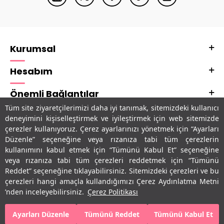
Kurumsal
Hesabım
Önemli Bağlantılar
Tüm site ziyaretçilerimizi daha iyi tanımak, sitemizdeki kullanıcı
Adres & İletişim
deneyimini kişiselleştirmek ve iyileştirmek için web sitemizde
çerezler kullanıyoruz. Çerez ayarlarınızı yönetmek için “Ayarları
Uygulamalarımız
Düzenle” seçeneğine veya rızanıza tabi tüm çerezlerin
kullanımını kabul etmek için “Tümünü Kabul Et” seçeneğine
veya rızanıza tabi tüm çerezleri reddetmek için “Tümünü
Reddet” seçeneğine tıklayabilirsiniz. Sitemizdeki çerezleri ve bu
çerezleri hangi amaçla kullandığımızı Çerez Aydınlatma Metni
’nden inceleyebilirsiniz.
Çerez Politikası
Ayarları Düzenle
Tümünü Reddet
Tümünü Kabul Et