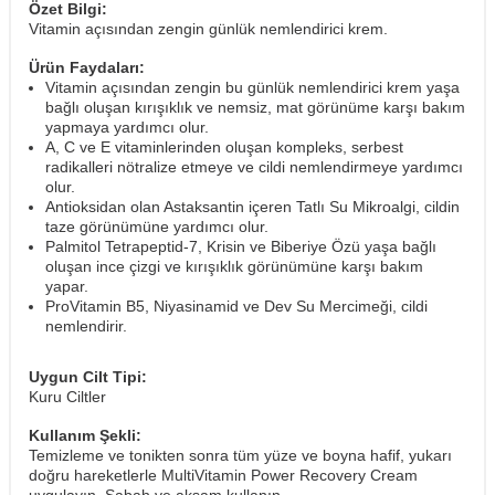
Özet Bilgi:
Vitamin açısından zengin günlük nemlendirici krem.
Ürün Faydaları:
Vitamin açısından zengin bu günlük nemlendirici krem yaşa
bağlı oluşan kırışıklık ve nemsiz, mat görünüme karşı bakım
yapmaya yardımcı olur.
A, C ve E vitaminlerinden oluşan kompleks, serbest
radikalleri nötralize etmeye ve cildi nemlendirmeye yardımcı
olur.
Antioksidan olan Astaksantin içeren Tatlı Su Mikroalgi, cildin
taze görünümüne yardımcı olur.
Palmitol Tetrapeptid-7, Krisin ve Biberiye Özü yaşa bağlı
oluşan ince çizgi ve kırışıklık görünümüne karşı bakım
yapar.
ProVitamin B5, Niyasinamid ve Dev Su Mercimeği, cildi
nemlendirir.
Uygun Cilt Tipi:
Kuru Ciltler
Kullanım Şekli:
Temizleme ve tonikten sonra tüm yüze ve boyna hafif, yukarı
doğru hareketlerle MultiVitamin Power Recovery Cream
uygulayın. Sabah ve akşam kullanın.