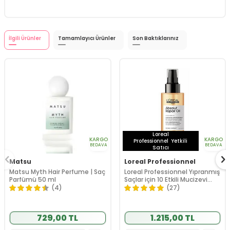
İlgili Ürünler
Tamamlayıcı Ürünler
Son Baktıklarınız
Loreal
KARGO
KARGO
Professionnel
Yetkili
BEDAVA
BEDAVA
Satıcı
Matsu
Loreal Professionnel
Matsu Myth Hair Perfume | Saç
Loreal Professionnel Yıpranmış
Parfümü 50 ml
Saçlar için 10 Etkili Mucizevi
Bakım Yağı 90 ml
(4)
(27)
729,00 TL
1.215,00 TL