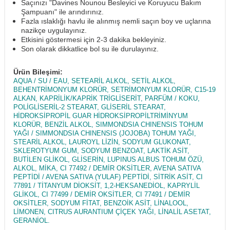
Saçınızı "Davines Nounou Besleyici ve Koruyucu Bakım
Şampuanı" ile arındırınız.
Fazla ıslaklığı havlu ile alınmış nemli saçın boy ve uçlarına
nazikçe uygulayınız.
Etkisini göstermesi için 2-3 dakika bekleyiniz.
Son olarak dikkatlice bol su ile durulayınız.
Ürün Bileşimi:
AQUA / SU / EAU, SETEARİL ALKOL, SETİL ALKOL,
BEHENTRİMONYUM KLORÜR, SETRİMONYUM KLORÜR, C15-19
ALKAN, KAPRİLİK/KAPRİK TRİGLİSERİT, PARFÜM / KOKU,
POLİGLİSERİL-2 STEARAT, GLİSERİL STEARAT,
HİDROKSİPROPİL GUAR HİDROKSİPROPİLTRİMİNYUM
KLORÜR, BENZİL ALKOL, SIMMONDSIA CHINENSIS TOHUM
YAĞI / SIMMONDSIA CHINENSIS (JOJOBA) TOHUM YAĞI,
STEARİL ALKOL, LAUROYL LİZİN, SODYUM GLUKONAT,
SKLEROTYUM GUM, SODYUM BENZOAT, LAKTİK ASİT,
BUTİLEN GLİKOL, GLİSERİN, LUPINUS ALBUS TOHUM ÖZÜ,
ALKOL, MİKA, CI 77492 / DEMİR OKSİTLER, AVENA SATIVA
PEPTİDİ / AVENA SATIVA (YULAF) PEPTİDİ, SİTRİK ASİT, CI
77891 / TİTANYUM DİOKSİT, 1,2-HEKSANEDİOL, KAPRYLİL
GLİKOL, CI 77499 / DEMİR OKSİTLER, CI 77491 / DEMİR
OKSİTLER, SODYUM FİTAT, BENZOİK ASİT, LİNALOOL,
LİMONEN, CITRUS AURANTIUM ÇİÇEK YAĞI, LİNALİL ASETAT,
GERANİOL.