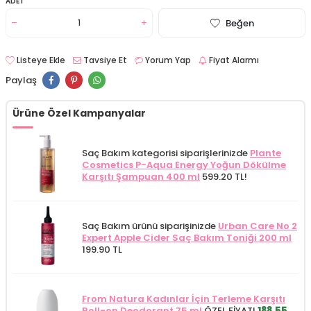
ADET
Beğen
Listeye Ekle
Tavsiye Et
Yorum Yap
Fiyat Alarmı
Paylaş
Ürüne Özel Kampanyalar
Saç Bakım kategorisi siparişlerinizde
Plante
Cosmetics P-Aqua Energy Yoğun Dökülme
Karşıtı Şampuan 400 ml
599.20 TL!
Saç Bakım ürünü siparişinizde
Urban Care No 2
Expert Apple Cider Saç Bakım Toniği 200 ml
199.90 TL
From Natura Kadınlar İçin Terleme Karşıtı
Roll-on Deodorant 75 ml
ÖZEL FİYAT!
188.55