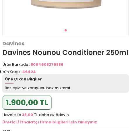
Davines
Davines Nounou Conditioner 250ml
Ürün Barkodu :
8004608275886
Ürün Kodu :
46424
Öne Çıkan Bilgiler
Besleyici ve koruyucu bakım kremi.
1.900,00 TL
Havale ile
38,00
TL daha az ödeyin.
Üretici / İthalatçı firma bilgileri için tıklayınız