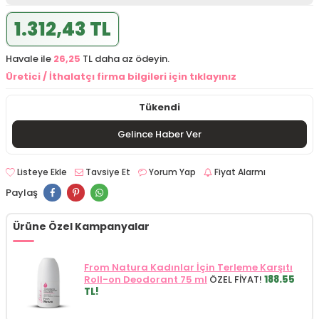
1.312,43 TL
Havale ile
26,25
TL daha az ödeyin.
Üretici / İthalatçı firma bilgileri için tıklayınız
Tükendi
Gelince Haber Ver
Listeye Ekle
Tavsiye Et
Yorum Yap
Fiyat Alarmı
Paylaş
Ürüne Özel Kampanyalar
From Natura Kadınlar İçin Terleme Karşıtı
Roll-on Deodorant 75 ml
ÖZEL FİYAT!
188.55
TL!