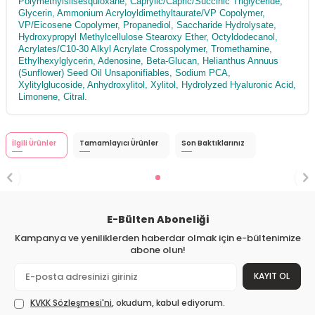
Polymethylsilsesquioxane, Caprylic/Capric/Succinic Triglyceride,
Glycerin, Ammonium Acryloyldimethyltaurate/VP Copolymer,
VP/Eicosene Copolymer, Propanediol, Saccharide Hydrolysate,
Hydroxypropyl Methylcellulose Stearoxy Ether, Octyldodecanol,
Acrylates/C10-30 Alkyl Acrylate Crosspolymer, Tromethamine,
Ethylhexylglycerin, Adenosine, Beta-Glucan, Helianthus Annuus
(Sunflower) Seed Oil Unsaponifiables, Sodium PCA,
Xylitylglucoside, Anhydroxylitol, Xylitol, Hydrolyzed Hyaluronic Acid,
Limonene, Citral.
İlgili Ürünler
Tamamlayıcı Ürünler
Son Baktıklarınız
E-Bülten Aboneliği
Kampanya ve yeniliklerden haberdar olmak için e-bültenimize
abone olun!
KAYIT OL
KVKK Sözleşmesi'ni
, okudum, kabul ediyorum.