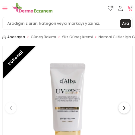
0
0
Ara
Anasayfa
Güneş Bakımı
Yüz Güneş Kremi
Normal Ciltler İçin
Tükendi