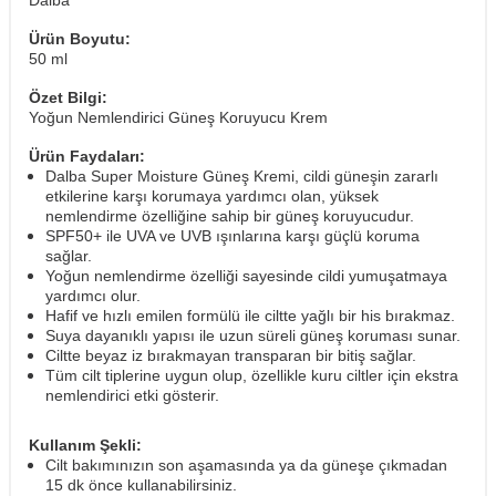
Ürün Boyutu:
50 ml
Özet Bilgi:
Yoğun Nemlendirici Güneş Koruyucu Krem
Ürün Faydaları:
Dalba Super Moisture Güneş Kremi, cildi güneşin zararlı
etkilerine karşı korumaya yardımcı olan, yüksek
nemlendirme özelliğine sahip bir güneş koruyucudur.
SPF50+ ile UVA ve UVB ışınlarına karşı güçlü koruma
sağlar.
Yoğun nemlendirme özelliği sayesinde cildi yumuşatmaya
yardımcı olur.
Hafif ve hızlı emilen formülü ile ciltte yağlı bir his bırakmaz.
Suya dayanıklı yapısı ile uzun süreli güneş koruması sunar.
Ciltte beyaz iz bırakmayan transparan bir bitiş sağlar.
Tüm cilt tiplerine uygun olup, özellikle kuru ciltler için ekstra
nemlendirici etki gösterir.
Kullanım Şekli:
Cilt bakımınızın son aşamasında ya da güneşe çıkmadan
15 dk önce kullanabilirsiniz.