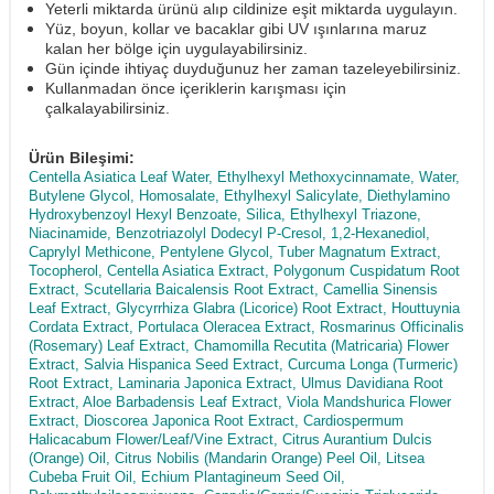
Yeterli miktarda ürünü alıp cildinize eşit miktarda uygulayın.
Yüz, boyun, kollar ve bacaklar gibi UV ışınlarına maruz
kalan her bölge için uygulayabilirsiniz.
Gün içinde ihtiyaç duyduğunuz her zaman tazeleyebilirsiniz.
Kullanmadan önce içeriklerin karışması için
çalkalayabilirsiniz.
Ürün Bileşimi:
Centella Asiatica Leaf Water, Ethylhexyl Methoxycinnamate, Water,
Butylene Glycol, Homosalate, Ethylhexyl Salicylate, Diethylamino
Hydroxybenzoyl Hexyl Benzoate, Silica, Ethylhexyl Triazone,
Niacinamide, Benzotriazolyl Dodecyl P-Cresol, 1,2-Hexanediol,
Caprylyl Methicone, Pentylene Glycol, Tuber Magnatum Extract,
Tocopherol, Centella Asiatica Extract, Polygonum Cuspidatum Root
Extract, Scutellaria Baicalensis Root Extract, Camellia Sinensis
Leaf Extract, Glycyrrhiza Glabra (Licorice) Root Extract, Houttuynia
Cordata Extract, Portulaca Oleracea Extract, Rosmarinus Officinalis
(Rosemary) Leaf Extract, Chamomilla Recutita (Matricaria) Flower
Extract, Salvia Hispanica Seed Extract, Curcuma Longa (Turmeric)
Root Extract, Laminaria Japonica Extract, Ulmus Davidiana Root
Extract, Aloe Barbadensis Leaf Extract, Viola Mandshurica Flower
Extract, Dioscorea Japonica Root Extract, Cardiospermum
Halicacabum Flower/Leaf/Vine Extract, Citrus Aurantium Dulcis
(Orange) Oil, Citrus Nobilis (Mandarin Orange) Peel Oil, Litsea
Cubeba Fruit Oil, Echium Plantagineum Seed Oil,