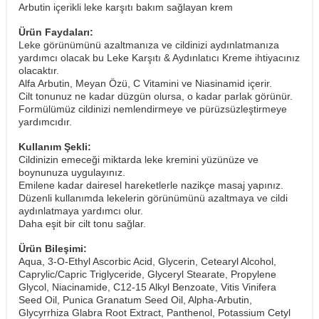
Arbutin içerikli leke karşıtı bakım sağlayan krem
Ürün Faydaları:
Leke görünümünü azaltmanıza ve cildinizi aydınlatmanıza
yardımcı olacak bu Leke Karşıtı & Aydınlatıcı Kreme ihtiyacınız
olacaktır.
Alfa Arbutin, Meyan Özü, C Vitamini ve Niasinamid içerir.
Cilt tonunuz ne kadar düzgün olursa, o kadar parlak görünür.
Formülümüz cildinizi nemlendirmeye ve pürüzsüzleştirmeye
yardımcıdır.
Kullanım Şekli:
Cildinizin emeceği miktarda leke kremini yüzünüze ve
boynunuza uygulayınız.
Emilene kadar dairesel hareketlerle nazikçe masaj yapınız.
Düzenli kullanımda lekelerin görünümünü azaltmaya ve cildi
aydınlatmaya yardımcı olur.
​Daha eşit bir cilt tonu sağlar.
Ürün Bileşimi:
Aqua, 3-O-Ethyl Ascorbic Acid, Glycerin, Cetearyl Alcohol,
Caprylic/Capric Triglyceride, Glyceryl Stearate, Propylene
Glycol, Niacinamide, C12-15 Alkyl Benzoate, Vitis Vinifera
Seed Oil, Punica Granatum Seed Oil, Alpha-Arbutin,
Glycyrrhiza Glabra Root Extract, Panthenol, Potassium Cetyl