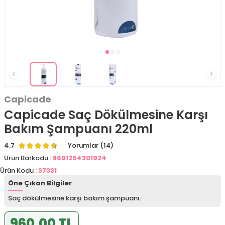
Capicade
Capicade Saç Dökülmesine Karşı
Bakım Şampuanı 220ml
4.7
Yorumlar (14)
Ürün Barkodu :
8691254301924
Ürün Kodu :
37331
Öne Çıkan Bilgiler
Saç dökülmesine karşı bakım şampuanı.
960,00 TL