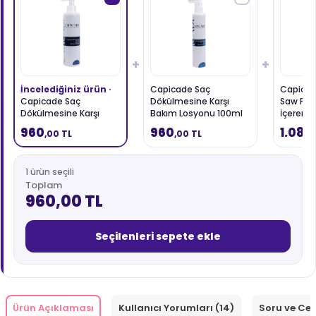
+
+
İncelediğiniz ürün ·
Capicade Saç
Capicad
Capicade Saç
Dökülmesine Karşı
Saw Pal
Dökülmesine Karşı
Bakım Losyonu 100ml
İçeren T
Bakım Şampuanı
Gıda 60
960
960
1.080
,00 TL
,00 TL
220ml
1 ürün seçili
Toplam
960,00 TL
Seçilenleri sepete ekle
Ürün Açıklaması
Kullanıcı Yorumları (14)
Soru ve Ce