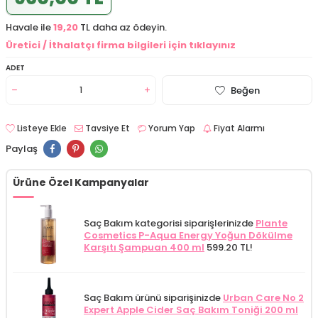
Havale ile
19,20
TL daha az ödeyin.
Üretici / İthalatçı firma bilgileri için tıklayınız
ADET
Beğen
Listeye Ekle
Tavsiye Et
Yorum Yap
Fiyat Alarmı
Paylaş
Ürüne Özel Kampanyalar
Saç Bakım kategorisi siparişlerinizde
Plante
Cosmetics P-Aqua Energy Yoğun Dökülme
Karşıtı Şampuan 400 ml
599.20 TL!
Saç Bakım ürünü siparişinizde
Urban Care No 2
Expert Apple Cider Saç Bakım Toniği 200 ml