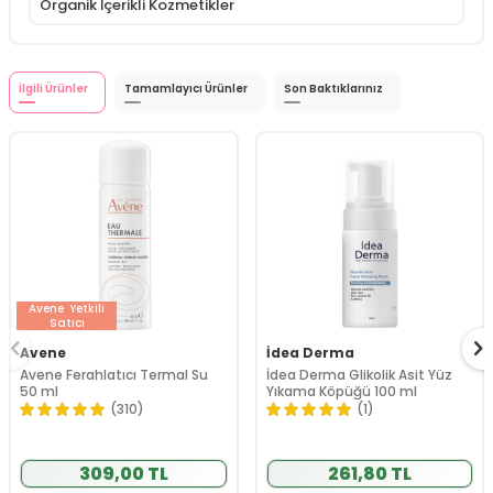
Organik İçerikli Kozmetikler
İlgili Ürünler
Tamamlayıcı Ürünler
Son Baktıklarınız
Avene
Yetkili
Satıcı
Avene
İdea Derma
Avene Ferahlatıcı Termal Su
İdea Derma Glikolik Asit Yüz
50 ml
Yıkama Köpüğü 100 ml
(310)
(1)
309,00 TL
261,80 TL