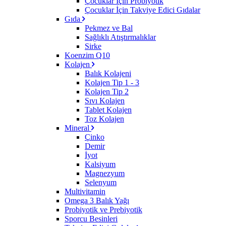
Çocuklar İçin Probiyotik
Çocuklar İçin Takviye Edici Gıdalar
Gıda
Pekmez ve Bal
Sağlıklı Atıştırmalıklar
Sirke
Koenzim Q10
Kolajen
Balık Kolajeni
Kolajen Tip 1 - 3
Kolajen Tip 2
Sıvı Kolajen
Tablet Kolajen
Toz Kolajen
Mineral
Çinko
Demir
İyot
Kalsiyum
Magnezyum
Selenyum
Multivitamin
Omega 3 Balık Yağı
Probiyotik ve Prebiyotik
Sporcu Besinleri