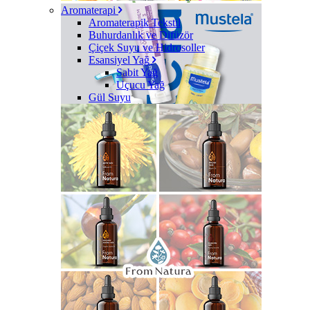
Aromaterapi
Aromaterapik Tekstil
Buhurdanlık ve Difüzör
Çiçek Suyu ve Hidrosoller
Esansiyel Yağ
Sabit Yağ
Uçucu Yağ
Gül Suyu