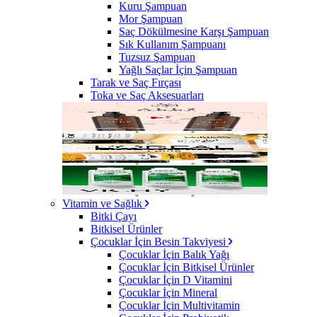
Kuru Şampuan
Mor Şampuan
Saç Dökülmesine Karşı Şampuan
Sık Kullanım Şampuanı
Tuzsuz Şampuan
Yağlı Saçlar İçin Şampuan
Tarak ve Saç Fırçası
Toka ve Saç Aksesuarları
Vitamin ve Sağlık
Bitki Çayı
Bitkisel Ürünler
Çocuklar İçin Besin Takviyesi
Çocuklar İçin Balık Yağı
Çocuklar İçin Bitkisel Ürünler
Çocuklar İçin D Vitamini
Çocuklar İçin Mineral
Çocuklar İçin Multivitamin