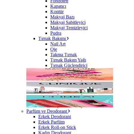
Fondöten
Kapatıcı
Kontür
Makyaj Bazı
Makyaj Sabitleyici
Makyaj Temizleyici
Pudra
Tırnak Bakımı
Nail Art
Oje
Takma Tırnak
Tırnak Bakım Yağı
Tırnak Güçlendirici
Parfüm ve Deodorant
Erkek Deodorant
Erkek Parfüm
Erkek Roll-on Stick
Kadın Deodorant