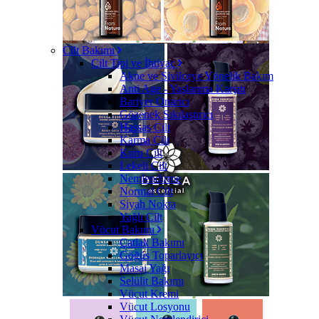
Cilt Bakımı
Cilt Tipi ve İhtiyaç
Akne ve Sivilceye Yönelik Bakım
Anti Age - Yaşlanma Karşıtı
Bariyer Onarıcı
Gözenek Sıkılaştırıcı
Hassas Cilt
Karma Cilt
Kuru Cilt
Lekeli Cilt
Nemlendirme
Normal Cilt
Siyah Nokta
Yağlı Cilt
Vücut Bakımı
Çatlak Bakımı
Göğüs Toparlayıcı
Masaj Yağı
Selülit Bakımı
Vücut Kremi
Vücut Losyonu