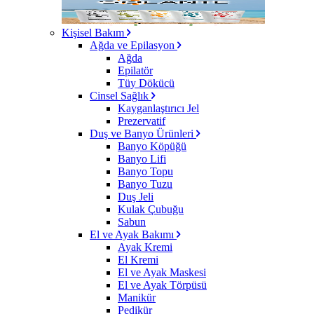
Kişisel Bakım
Ağda ve Epilasyon
Ağda
Epilatör
Tüy Dökücü
Cinsel Sağlık
Kayganlaştırıcı Jel
Prezervatif
Duş ve Banyo Ürünleri
Banyo Köpüğü
Banyo Lifi
Banyo Topu
Banyo Tuzu
Duş Jeli
Kulak Çubuğu
Sabun
El ve Ayak Bakımı
Ayak Kremi
El Kremi
El ve Ayak Maskesi
El ve Ayak Törpüsü
Manikür
Pedikür