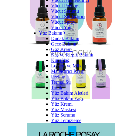
Vücut Nemlendirici
Vücut Peelingi
Vücut Serumu
Vücut Sıkılaştırıcı
Vücut Spreyi
Vücut Yağı
Yüz Bakımı
Dudak Bakımı
Gece Bakımı
Göz Kremi
Kaş ve Kirpik Bakımı
Kuru Yağ
Losyon ve Milk
Matlaştırıcı Krem
Peeling
Termal Su
Tonik
Yüz Bakım Aletleri
Yüz Bakım Yağı
Yüz Kremi
Yüz Maskesi
Yüz Serumu
Yüz Temizleme