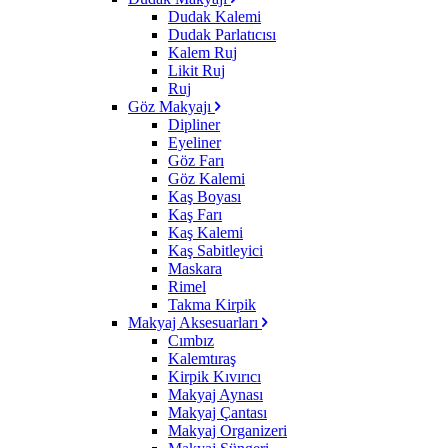
Dudak Kalemi
Dudak Parlatıcısı
Kalem Ruj
Likit Ruj
Ruj
Göz Makyajı
Dipliner
Eyeliner
Göz Farı
Göz Kalemi
Kaş Boyası
Kaş Farı
Kaş Kalemi
Kaş Sabitleyici
Maskara
Rimel
Takma Kirpik
Makyaj Aksesuarları
Cımbız
Kalemtıraş
Kirpik Kıvırıcı
Makyaj Aynası
Makyaj Çantası
Makyaj Organizeri