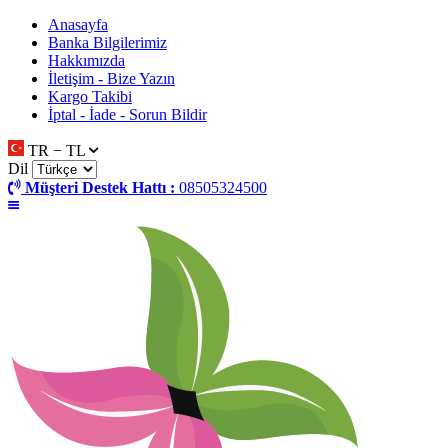
Anasayfa
Banka Bilgilerimiz
Hakkımızda
İletişim - Bize Yazın
Kargo Takibi
İptal - İade - Sorun Bildir
TR − TL
Dil
Müşteri Destek Hattı :
08505324500