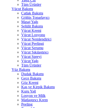
Yağlı Cilt
Tüm Ürünler
Vücut Bakımı
Çatlak Bakımı
Göğüs Toparlayıcı
Masaj Yağı
Selülit Bakımı
Vücut Kremi
Vücut Losyonu
Vücut Nemlendirici
Vücut Peelingi
Vücut Serumu
Vücut Sıkılaştırıcı
Vücut Spreyi
Vücut Yağı
Tüm Ürünler
Yüz Bakımı
Dudak Bakımı
Gece Bakımı
Göz Kremi
Kaş ve Kirpik Bakımı
Kuru Yağ
Losyon ve Milk
Matlaştırıcı Krem
Peeling