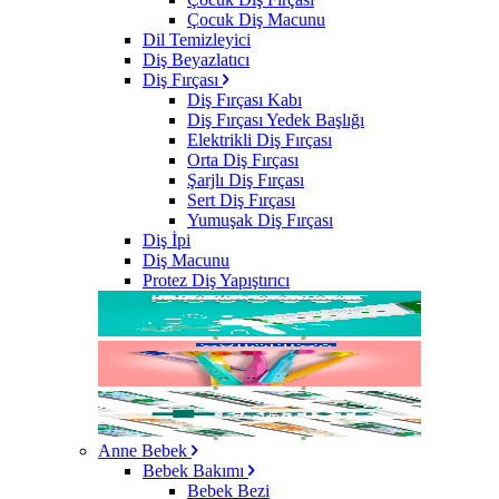
Çocuk Diş Macunu
Dil Temizleyici
Diş Beyazlatıcı
Diş Fırçası
Diş Fırçası Kabı
Diş Fırçası Yedek Başlığı
Elektrikli Diş Fırçası
Orta Diş Fırçası
Şarjlı Diş Fırçası
Sert Diş Fırçası
Yumuşak Diş Fırçası
Diş İpi
Diş Macunu
Protez Diş Yapıştırıcı
Anne Bebek
Bebek Bakımı
Bebek Bezi