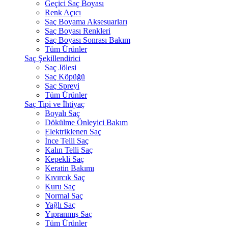
Geçici Saç Boyası
Renk Açıcı
Saç Boyama Aksesuarları
Saç Boyası Renkleri
Saç Boyası Sonrası Bakım
Tüm Ürünler
Saç Şekillendirici
Saç Jölesi
Saç Köpüğü
Saç Spreyi
Tüm Ürünler
Saç Tipi ve İhtiyaç
Boyalı Saç
Dökülme Önleyici Bakım
Elektriklenen Saç
İnce Telli Saç
Kalın Telli Saç
Kepekli Saç
Keratin Bakımı
Kıvırcık Saç
Kuru Saç
Normal Saç
Yağlı Saç
Yıpranmış Saç
Tüm Ürünler