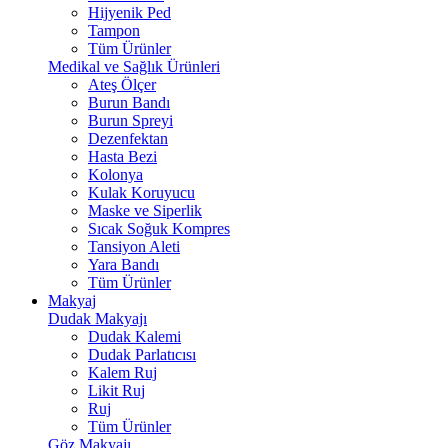
Hijyenik Ped
Tampon
Tüm Ürünler
Medikal ve Sağlık Ürünleri
Ateş Ölçer
Burun Bandı
Burun Spreyi
Dezenfektan
Hasta Bezi
Kolonya
Kulak Koruyucu
Maske ve Siperlik
Sıcak Soğuk Kompres
Tansiyon Aleti
Yara Bandı
Tüm Ürünler
Makyaj
Dudak Makyajı
Dudak Kalemi
Dudak Parlatıcısı
Kalem Ruj
Likit Ruj
Ruj
Tüm Ürünler
Göz Makyajı