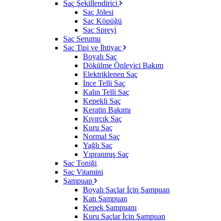
Saç Şekillendirici
Saç Jölesi
Saç Köpüğü
Saç Spreyi
Saç Serumu
Saç Tipi ve İhtiyaç
Boyalı Saç
Dökülme Önleyici Bakım
Elektriklenen Saç
İnce Telli Saç
Kalın Telli Saç
Kepekli Saç
Keratin Bakımı
Kıvırcık Saç
Kuru Saç
Normal Saç
Yağlı Saç
Yıpranmış Saç
Saç Toniği
Saç Vitamini
Şampuan
Boyalı Saçlar İçin Şampuan
Katı Şampuan
Kepek Şampuanı
Kuru Saçlar İçin Şampuan