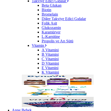
Takviye Edici Gıdalar
Beta Glukan
Biotin
Bromelain
Diğer Takviye Edici Gıdalar
Folik Asit
Glukozamin
Karamürver
L-Karnitine
Propolis ve Arı Sütü
Vitamin
A Vitamini
B Vitamini
C Vitamini
D Vitamini
E Vitamini
K Vitamini
Anne Bebek