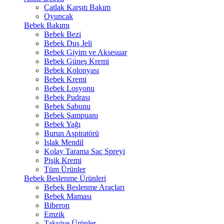
Çatlak Karşıtı Bakım
Oyuncak
Bebek Bakımı
Bebek Bezi
Bebek Duş Jeli
Bebek Giyim ve Aksesuar
Bebek Güneş Kremi
Bebek Kolonyası
Bebek Kremi
Bebek Losyonu
Bebek Pudrası
Bebek Sabunu
Bebek Şampuanı
Bebek Yağı
Burun Aspiratörü
Islak Mendil
Kolay Tarama Saç Spreyi
Pişik Kremi
Tüm Ürünler
Bebek Beslenme Ürünleri
Bebek Beslenme Araçları
Bebek Maması
Biberon
Emzik
Takviye Ürünler