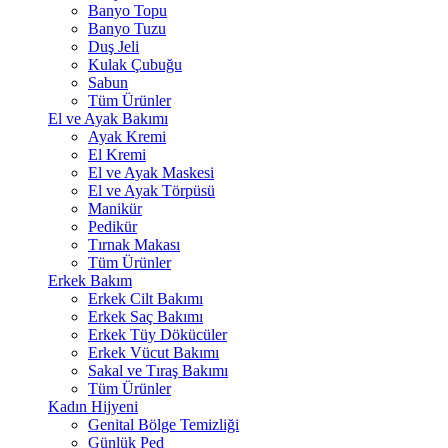
Banyo Topu
Banyo Tuzu
Duş Jeli
Kulak Çubuğu
Sabun
Tüm Ürünler
El ve Ayak Bakımı
Ayak Kremi
El Kremi
El ve Ayak Maskesi
El ve Ayak Törpüsü
Manikür
Pedikür
Tırnak Makası
Tüm Ürünler
Erkek Bakım
Erkek Cilt Bakımı
Erkek Saç Bakımı
Erkek Tüy Dökücüler
Erkek Vücut Bakımı
Sakal ve Tıraş Bakımı
Tüm Ürünler
Kadın Hijyeni
Genital Bölge Temizliği
Günlük Ped