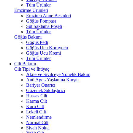
Tüm Ürünler
Emzirme Ürünleri
Emziren Anne Besinleri
Göğüs Pompası
Süt Saklama Poşeti
Tüm Ürünler
Göğüs Bakımı
Göğüs Pedi
Göğüs Ucu Koruyucu
Göğüs Ucu Kremi
Tüm Ürünler
Cilt Bakımı
Cilt Tipi ve İhtiyaç
Akne ve Sivilceye Yönelik Bakım
Anti Age - Yaşlanma Karşıtı
Bariyer Onarıcı
Gözenek Sıkılaştırıcı
Hassas Cilt
Karma Cilt
Kuru Cilt
Lekeli Cilt
Nemlendirme
Normal Cilt
Siyah Nokta