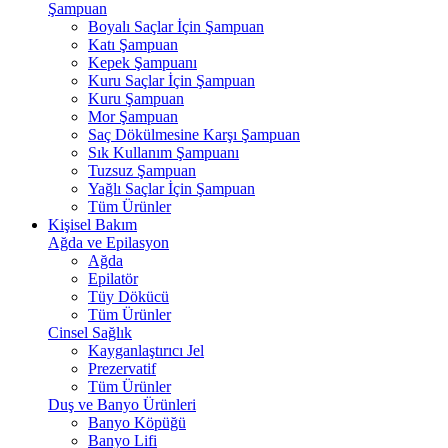
Şampuan
Boyalı Saçlar İçin Şampuan
Katı Şampuan
Kepek Şampuanı
Kuru Saçlar İçin Şampuan
Kuru Şampuan
Mor Şampuan
Saç Dökülmesine Karşı Şampuan
Sık Kullanım Şampuanı
Tuzsuz Şampuan
Yağlı Saçlar İçin Şampuan
Tüm Ürünler
Kişisel Bakım
Ağda ve Epilasyon
Ağda
Epilatör
Tüy Dökücü
Tüm Ürünler
Cinsel Sağlık
Kayganlaştırıcı Jel
Prezervatif
Tüm Ürünler
Duş ve Banyo Ürünleri
Banyo Köpüğü
Banyo Lifi