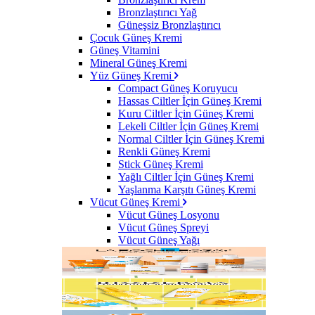
Bronzlaştırıcı Yağ
Güneşsiz Bronzlaştırıcı
Çocuk Güneş Kremi
Güneş Vitamini
Mineral Güneş Kremi
Yüz Güneş Kremi
Compact Güneş Koruyucu
Hassas Ciltler İçin Güneş Kremi
Kuru Ciltler İçin Güneş Kremi
Lekeli Ciltler İçin Güneş Kremi
Normal Ciltler İçin Güneş Kremi
Renkli Güneş Kremi
Stick Güneş Kremi
Yağlı Ciltler İçin Güneş Kremi
Yaşlanma Karşıtı Güneş Kremi
Vücut Güneş Kremi
Vücut Güneş Losyonu
Vücut Güneş Spreyi
Vücut Güneş Yağı