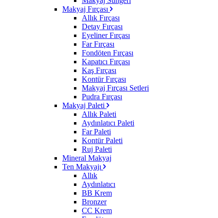
Makyaj Süngeri
Makyaj Fırçası
Allık Fırçası
Detay Fırçası
Eyeliner Fırçası
Far Fırçası
Fondöten Fırçası
Kapatıcı Fırçası
Kaş Fırçası
Kontür Fırçası
Makyaj Fırçası Setleri
Pudra Fırçası
Makyaj Paleti
Allık Paleti
Aydınlatıcı Paleti
Far Paleti
Kontür Paleti
Ruj Paleti
Mineral Makyaj
Ten Makyajı
Allık
Aydınlatıcı
BB Krem
Bronzer
CC Krem