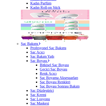
Kadın Parfüm
Kadın Roll-on Stick
Saç Bakımı
Profesyonel Saç Bakımı
Saç Açıcı
Saç Bakım Yağı
Saç Boyası
Bitkisel Saç Boyası
Geçici Saç Boyası
Renk Açıcı
Saç Boyama Aksesuarları
Saç Boyası Renkleri
Saç Boyası Sonrası Bakım
Saç Düzleştirici
Saç Kremi
Saç Losyonu
Saç Maskesi