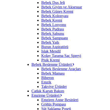
Bebek Duş Jeli
Bebek Giyim ve Aksesuar
Bebek Güneş Kremi
Bebek Kolonyası
Bebek Kremi
Bebek Losyonu
Bebek Pudrası
Bebek Sabunu
Bebek Şampuanı
Bebek Yağı
Burun Aspiratörü
Islak Mendil
Kolay Tarama Saç Spreyi
Pişik Kremi
Bebek Beslenme Ürünleri
Bebek Beslenme Araçları
Bebek Maması
Biberon
Emzik
Takviye Ürünler
Çatlak Karşıtı Bakım
Emzirme Ürünleri
Emziren Anne Besinleri
Göğüs Pompası
Süt Saklama Poşeti