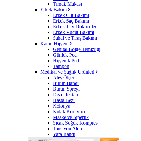
Tırnak Makası
Erkek Bakım
Erkek Cilt Bakımı
Erkek Saç Bakımı
Erkek Tüy Dökücüler
Erkek Vücut Bakımı
Sakal ve Tıraş Bakımı
Kadın Hijyeni
Genital Bölge Temizliği
Günlük Ped
Hijyenik Ped
Tampon
Medikal ve Sağlık Ürünleri
Ateş Ölçer
Burun Bandı
Burun Spreyi
Dezenfektan
Hasta Bezi
Kolonya
Kulak Koruyucu
Maske ve Siperlik
Sıcak Soğuk Kompres
Tansiyon Aleti
Yara Bandı