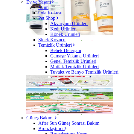
Ev ve Yaşam
Mum
Oda Kokusu
Pet Shop
Akvaryum Ürünleri
Kedi Ürünleri
Köpek Ürünleri
Sinek Kovucu
Temizlik Ürünleri
Bebek Deterjanı
Çamaşır Yıkama Ürünleri
Genel Temizlik Ürünleri
Mutfak Temizlik Ürünleri
Tuvalet ve Banyo Temizlik Ürünleri
Güneş Bakımı
After Sun Güneş Sonrası Bakım
Bronzlaştırıcı
Bronzlaştırıcı Krem