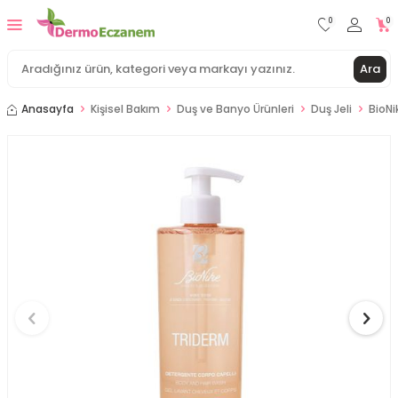
0
0
Ara
Anasayfa
Kişisel Bakım
Duş ve Banyo Ürünleri
Duş Jeli
BioNi