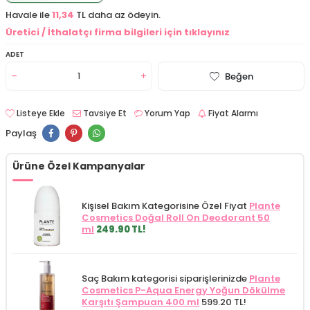
Havale ile
11,34
TL daha az ödeyin.
Üretici / İthalatçı firma bilgileri için tıklayınız
ADET
Beğen
Listeye Ekle
Tavsiye Et
Yorum Yap
Fiyat Alarmı
Paylaş
Ürüne Özel Kampanyalar
Kişisel Bakım Kategorisine Özel Fiyat
Plante
Cosmetics Doğal Roll On Deodorant 50
ml
249.90 TL!
Saç Bakım kategorisi siparişlerinizde
Plante
Cosmetics P-Aqua Energy Yoğun Dökülme
Karşıtı Şampuan 400 ml
599.20 TL!