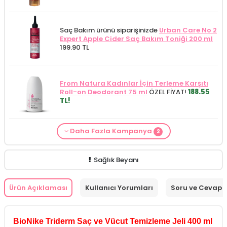
Saç Bakım ürünü siparişinizde
Urban Care No 2
Expert Apple Cider Saç Bakım Toniği 200 ml
199.90 TL
From Natura Kadınlar İçin Terleme Karşıtı
Roll-on Deodorant 75 ml
ÖZEL FİYAT!
188.55
TL!
Daha Fazla Kampanya
2
Saç Bakım Kategorisine Özel Fiyat
İdea Derma
Kişisel Bakım Kategorisine Özel Fiyat
From
Saç Dökülmesi Karşıtı Serum 100 ml
379.90
Natura Verna Duş Jeli 500 ml
247.50 TL!
TL!
Sağlık Beyanı
Ürün Açıklaması
Kullanıcı Yorumları
Soru ve Cevap
BioNike Triderm Saç ve Vücut Temizleme Jeli 400 ml