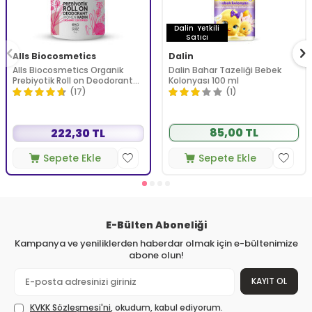
Dalin
Yetkili
Satıcı
Alls Biocosmetics
Dalin
Alls Biocosmetics Organik
Dalin Bahar Tazeliği Bebek
Prebiyotik Roll on Deodorant
Kolonyası 100 ml
75 ml - Kadınlar İçin
(17)
(1)
85,00 TL
222,30 TL
Sepete Ekle
Sepete Ekle
E-Bülten Aboneliği
Kampanya ve yeniliklerden haberdar olmak için e-bültenimize
abone olun!
KAYIT OL
KVKK Sözleşmesi'ni
, okudum, kabul ediyorum.