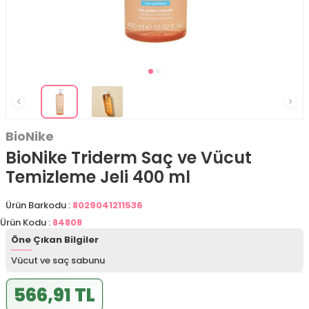
BioNike
BioNike Triderm Saç ve Vücut
Temizleme Jeli 400 ml
Ürün Barkodu :
8029041211536
Ürün Kodu :
84808
Öne Çıkan Bilgiler
Vücut ve saç sabunu
566,91 TL