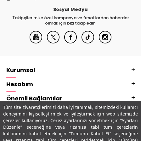
Sosyal Medya
Takipçilerimize özel kampanya ve fırsatlardan haberdar
olmak için bizi takip edin.
Kurumsal
Hesabım
Önemli Bağlantılar
Tüm site ziyaretçilerimizi daha iyi tanımak, sitemizdeki kullanıcı
Adres & İletişim
deneyimini kişiselleştirmek ve iyileştirmek için web sitemizde
çerezler kullanıyoruz. Çerez ayarlarınızı yönetmek için “Ayarları
Uygulamalarımız
Düzenle” seçeneğine veya rızanıza tabi tüm çerezlerin
kullanımını kabul etmek için “Tümünü Kabul Et” seçeneğine
veya rızanıza tabi tüm çerezleri reddetmek için “Tümünü