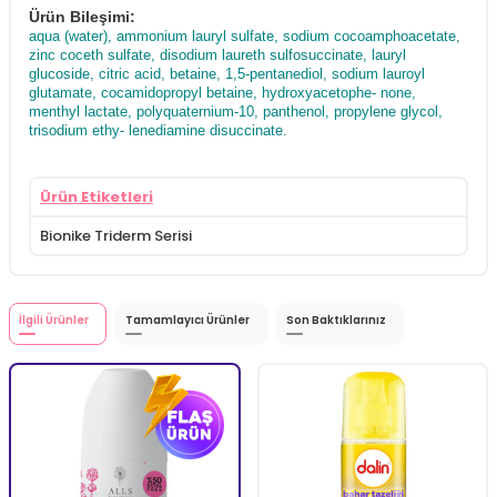
Ürün Bileşimi:
aqua (water), ammonium lauryl sulfate, sodium cocoamphoacetate,
zinc coceth sulfate, disodium laureth sulfosuccinate, lauryl
glucoside, citric acid, betaine, 1,5-pentanediol, sodium lauroyl
glutamate, cocamidopropyl betaine, hydroxyacetophe- none,
menthyl lactate, polyquaternium-10, panthenol, propylene glycol,
trisodium ethy- lenediamine disuccinate.
Ürün Etiketleri
Bionike Triderm Serisi
İlgili Ürünler
Tamamlayıcı Ürünler
Son Baktıklarınız