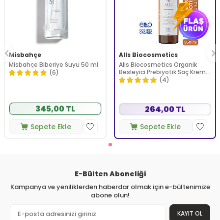
Misbahçe
Alls Biocosmetics
Misbahçe Biberiye Suyu 50 ml
Alls Biocosmetics Organik
Besleyici Prebiyotik Saç Kremi
(6)
350 ml
(4)
345,00 TL
264,00 TL
Sepete Ekle
Sepete Ekle
E-Bülten Aboneliği
Kampanya ve yeniliklerden haberdar olmak için e-bültenimize
abone olun!
KAYIT OL