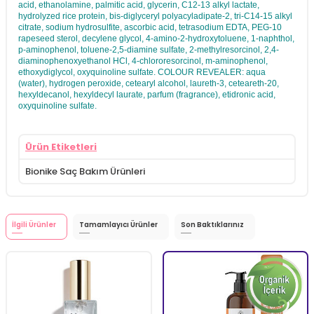
acid, ethanolamine, palmitic acid, glycerin, C12-13 alkyl lactate,
hydrolyzed rice protein, bis-diglyceryl polyacyladipate-2, tri-C14-15 alkyl
citrate, sodium hydrosulfite, ascorbic acid, tetrasodium EDTA, PEG-10
rapeseed sterol, decylene glycol, 4-amino-2-hydroxytoluene, 1-naphthol,
p-aminophenol, toluene-2,5-diamine sulfate, 2-methylresorcinol, 2,4-
diaminophenoxyethanol HCl, 4-chlororesorcinol, m-aminophenol,
ethoxydiglycol, oxyquinoline sulfate. COLOUR REVEALER: aqua
(water), hydrogen peroxide, cetearyl alcohol, laureth-3, ceteareth-20,
hexyldecanol, hexyldecyl laurate, parfum (fragrance), etidronic acid,
oxyquinoline sulfate.
Ürün Etiketleri
Bionike Saç Bakım Ürünleri
İlgili Ürünler
Tamamlayıcı Ürünler
Son Baktıklarınız