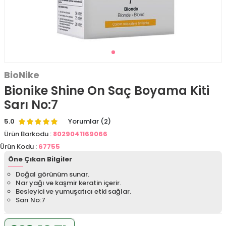
BioNike
Bionike Shine On Saç Boyama Kiti
Sarı No:7
5.0
Yorumlar (2)
Ürün Barkodu :
8029041169066
Ürün Kodu :
67755
Öne Çıkan Bilgiler
Doğal görünüm sunar.
Nar yağı ve kaşmir keratin içerir.
Besleyici ve yumuşatıcı etki sağlar.
Sarı No:7