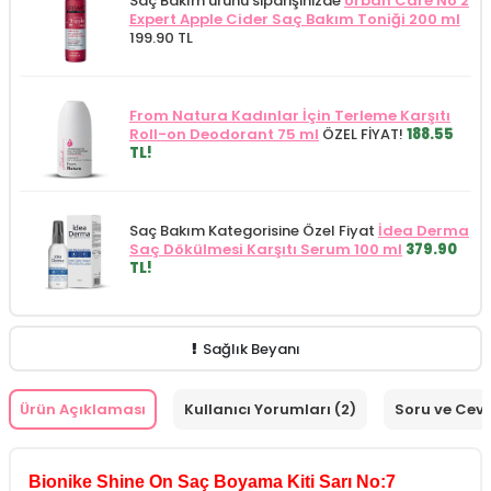
Saç Bakım ürünü siparişinizde
Urban Care No 2
Expert Apple Cider Saç Bakım Toniği 200 ml
199.90 TL
From Natura Kadınlar İçin Terleme Karşıtı
Roll-on Deodorant 75 ml
ÖZEL FİYAT!
188.55
TL!
Saç Bakım Kategorisine Özel Fiyat
İdea Derma
Saç Dökülmesi Karşıtı Serum 100 ml
379.90
TL!
Sağlık Beyanı
Ürün Açıklaması
Kullanıcı Yorumları (2)
Soru ve Cev
Bionike Shine On Saç Boyama Kiti Sarı No:7