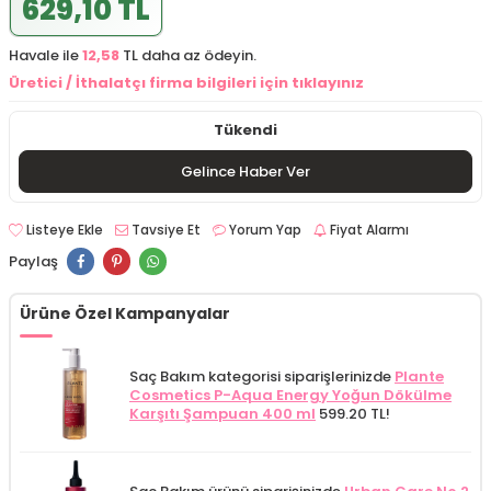
629,10 TL
Havale ile
12,58
TL daha az ödeyin.
Üretici / İthalatçı firma bilgileri için tıklayınız
Tükendi
Gelince Haber Ver
Listeye Ekle
Tavsiye Et
Yorum Yap
Fiyat Alarmı
Paylaş
Ürüne Özel Kampanyalar
Saç Bakım kategorisi siparişlerinizde
Plante
Cosmetics P-Aqua Energy Yoğun Dökülme
Karşıtı Şampuan 400 ml
599.20 TL!