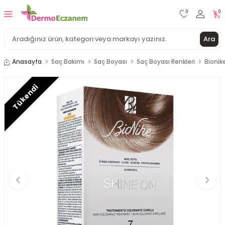
0
0
Ara
Anasayfa
Saç Bakımı
Saç Boyası
Saç Boyası Renkleri
Bionik
Tükendi