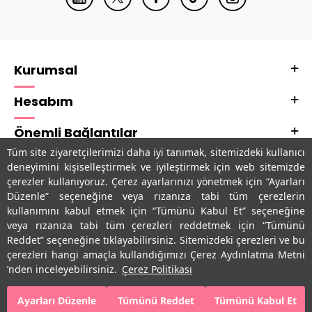
Kurumsal
Hesabım
Önemli Bağlantılar
Tüm site ziyaretçilerimizi daha iyi tanımak, sitemizdeki kullanıcı
Adres & İletişim
deneyimini kişiselleştirmek ve iyileştirmek için web sitemizde
çerezler kullanıyoruz. Çerez ayarlarınızı yönetmek için “Ayarları
Uygulamalarımız
Düzenle” seçeneğine veya rızanıza tabi tüm çerezlerin
kullanımını kabul etmek için “Tümünü Kabul Et” seçeneğine
veya rızanıza tabi tüm çerezleri reddetmek için “Tümünü
Reddet” seçeneğine tıklayabilirsiniz. Sitemizdeki çerezleri ve bu
çerezleri hangi amaçla kullandığımızı Çerez Aydınlatma Metni
’nden inceleyebilirsiniz.
Çerez Politikası
Ayarları Düzenle
Tümünü Reddet
Tümünü Kabul Et
SEPETE EKLE
HEMEN AL