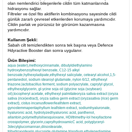
olan nemlendirici bileşenlerle cildin tüm katmanlarında
hidrasyonu sağlar.
Filtreler ve özel fito aktiflerin kombinasyonu sayesinde cildi
günlük zararlı çevresel etkenlerden korumaya yardımcıdır.
Cildin parlak ve pürüzsüz bir görünüm kazanmasına
yardımcıdır.
Kullanım Şekli:
Sabah cilt temizlendikten sonra tek başına veya Defence
Hdyractive Booster dan sonra uygulanır.
Ürün Bileşimi:
aqua (water),methoxycinnamate, dibutyldiethylamino
hydroxybenzoylhexyl benzoate, C12-15 alkyl
benzoate,hylhexyladipate,ethylhexyl salicylate, cetearyl alcohol,1,5-
pentanediol, sodium stearoyl glutamate, nylon 6/12, ethylhexyl
triazone,lactobacillus ferment, sodium polyacrylate, caprylyl glycol,
ethylhexylglycerin, gl-ycine soja oil (glycine soja (soybean)
oil),tocopheryl acetate, ethylhexyl palmitateoryza sativa extract (oryza
sativa (rice)extract), oryza sativa germ extract (oryzasativa (rice) germ
extract), cistus incanusflower/leaf/stem extract,
gynostemmapentaphyllum leaf/stem extract, sodiumhyaluronate,
hyaluronic acid, hydrolyzedhyaluronic acid, panthenol,
allantoin,polymethylsilsesquioxane, HDI/trimethy-lol hexyllactone
crosspolymer, glycerin,caprylhydroxamicC acid, polyglyceryl-
3decylglucomannan,diisostearate,
trihydroxystearin,glucoside,glutamine,trisodium ethylenediamine