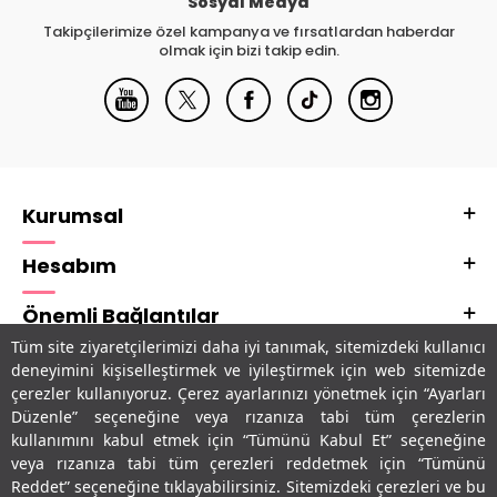
Sosyal Medya
Takipçilerimize özel kampanya ve fırsatlardan haberdar
olmak için bizi takip edin.
Kurumsal
Hesabım
Önemli Bağlantılar
Tüm site ziyaretçilerimizi daha iyi tanımak, sitemizdeki kullanıcı
Adres & İletişim
deneyimini kişiselleştirmek ve iyileştirmek için web sitemizde
çerezler kullanıyoruz. Çerez ayarlarınızı yönetmek için “Ayarları
Uygulamalarımız
Düzenle” seçeneğine veya rızanıza tabi tüm çerezlerin
kullanımını kabul etmek için “Tümünü Kabul Et” seçeneğine
veya rızanıza tabi tüm çerezleri reddetmek için “Tümünü
Reddet” seçeneğine tıklayabilirsiniz. Sitemizdeki çerezleri ve bu