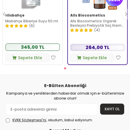
Misbahçe
Alls Biocosmetics
Misbahçe Biberiye Suyu 50 ml
Alls Biocosmetics Organik
Besleyici Prebiyotik Saç Kremi
(6)
350 ml
(4)
345,00 TL
264,00 TL
Sepete Ekle
Sepete Ekle
E-Bülten Aboneliği
Kampanya ve yeniliklerden haberdar olmak için e-bültenimize
abone olun!
KAYIT OL
KVKK Sözleşmesi'ni
, okudum, kabul ediyorum.