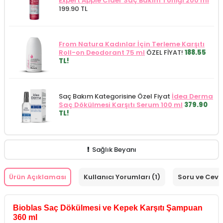
Expert Apple Cider Saç Bakım Toniği 200 ml
199.90 TL
From Natura Kadınlar İçin Terleme Karşıtı
Roll-on Deodorant 75 ml
ÖZEL FİYAT!
188.55
TL!
Saç Bakım Kategorisine Özel Fiyat
İdea Derma
Saç Dökülmesi Karşıtı Serum 100 ml
379.90
TL!
Sağlık Beyanı
Ürün Açıklaması
Kullanıcı Yorumları (1)
Soru ve Cev
Bioblas Saç Dökülmesi ve Kepek Karşıtı Şampuan
360 ml