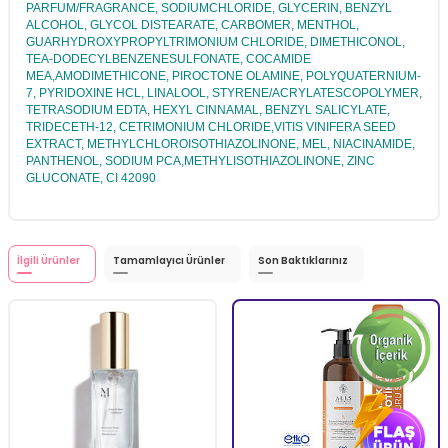
PARFUM/FRAGRANCE, SODIUMCHLORIDE, GLYCERIN, BENZYL
ALCOHOL, GLYCOL DISTEARATE, CARBOMER, MENTHOL,
GUARHYDROXYPROPYLTRIMONIUM CHLORIDE, DIMETHICONOL,
TEA-DODECYLBENZENESULFONATE, COCAMIDE
MEA,AMODIMETHICONE, PIROCTONE OLAMINE, POLYQUATERNIUM-
7, PYRIDOXINE HCL, LINALOOL, STYRENE/ACRYLATESCOPOLYMER,
TETRASODIUM EDTA, HEXYL CINNAMAL, BENZYL SALICYLATE,
TRIDECETH-12, CETRIMONIUM CHLORIDE,VITIS VINIFERA SEED
EXTRACT, METHYLCHLOROISOTHIAZOLINONE, MEL, NIACINAMIDE,
PANTHENOL, SODIUM PCA,METHYLISOTHIAZOLINONE, ZINC
GLUCONATE, CI 42090
İlgili Ürünler
Tamamlayıcı Ürünler
Son Baktıklarınız