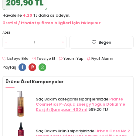
209,90 TL
Havale ile
4,20
TL daha az ödeyin.
Üretici / İthalatçı firma bilgileri için tıklayınız
ADET
Beğen
Listeye Ekle
Tavsiye Et
Yorum Yap
Fiyat Alarmı
Paylaş
Ürüne Özel Kampanyalar
Saç Bakım kategorisi siparişlerinizde
Plante
Cosmetics P-Aqua Energy Yoğun Dökülme
Karşıtı Şampuan 400 ml
599.20 TL!
Saç Bakım ürünü siparişinizde
Urban Care No 2