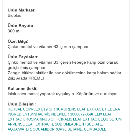
Ürün Markası:
Bioblas
Ürün Boyutu:
360 ml
Özet Bilgi:
Çinko mentol ve vitamin B3 içeren şampuan.
Ürün Faydaları:
Çinko mentol ve vitamin B3 içeren kepeğe karşı özel olarak
geliştirilmiş şampuan.
Zengin bitkisel aktifler ile saç dökülmesine karşı bakım sağlar.
2si1 Arada KREMLİ
Kullanım Şekli:
Islak saça masaj yaparak uygulayın. Köpürtün ve durulayın.
Ürün Bileşimi:
HERBAL COMPLEX B19 (URTICA URENS LEAF EXTRACT, HEDERA :
INGREDIENTS/INHALT//İÇİNDEKİLER 3000072-059HELIX LEAF
EXTRACT, ROSMARINUS OFFICINALIS LEAF EXTRACT, EQUISETUM
ARVENSE LEAF EXTRACT), SODIUMLAURETH SULFATE,
AQUA/WATER, COCAMIDOPROPYL BETAINE, CLIMBAZOLE,