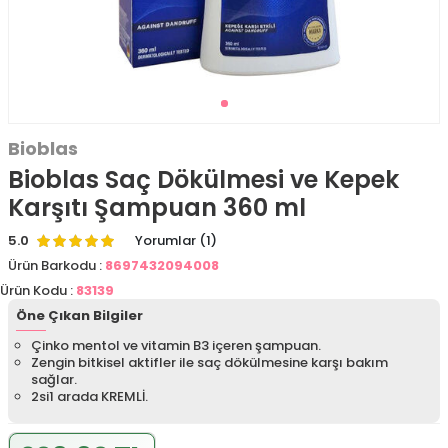
Bioblas
Bioblas Saç Dökülmesi ve Kepek
Karşıtı Şampuan 360 ml
5.0
Yorumlar (1)
Ürün Barkodu :
8697432094008
Ürün Kodu :
83139
Öne Çıkan Bilgiler
Çinko mentol ve vitamin B3 içeren şampuan.
Zengin bitkisel aktifler ile saç dökülmesine karşı bakım
sağlar.
2si1 arada KREMLİ.