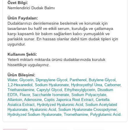
Özet Bilgi:
Nemlendirici Dudak Balmı
Ürün Faydaları:
Dudaklarınızı derinlemesine beslemek ve korumak için
tasarlanan bu hafif ve etkili serum, kuruluğa ve çatlamaya
karşı kapsamlı bir bakım sağlarken kalıcı yumuşaklık ve
parlaklık sunar. En hassas olanlar dahil tüm dudak tipleri için
uygundur.
Kullanım Şekli:
Yeterli miktarlı miktarda ürünü dudaklarınızda kuruluk
hissettikçe uygulayınız.
Ürün Bileşimi:
Water, Glycerin, Dipropylene Glycol, Panthenol, Butylene Glycol,
1,2-Hexanediol, Sodium Hyaluronate, Hydroxyethyl Urea, Carbomer,
Triethanolamine, Caprylyl Glycol, Ethylhexylglycerin, Disodium
EDTA, Flavor, Saccharide Isomerate, Sodium Polyacrylate,
Allantoin, Adenosine, Coptis Japonica Root Extract, Centella
Asiatica Extract, Hydrolyzed Hyaluronic Acid, Sodium Acetylated
Hyaluronate, Hyaluronic Acid, Sodium Hyaluronate Crosspolymer,
Hydrolyzed Sodium Hyaluronate, Tromethamine, Polyglutamic Acid.