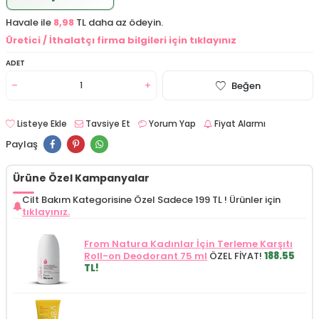
Havale ile
8,98
TL daha az ödeyin.
Üretici / İthalatçı firma bilgileri için tıklayınız
ADET
Beğen
Listeye Ekle
Tavsiye Et
Yorum Yap
Fiyat Alarmı
Paylaş
Ürüne Özel Kampanyalar
Cilt Bakım Kategorisine Özel Sadece 199 TL !
Ürünler için
tıklayınız.
From Natura Kadınlar İçin Terleme Karşıtı
Roll-on Deodorant 75 ml
ÖZEL FİYAT!
188.55
TL!