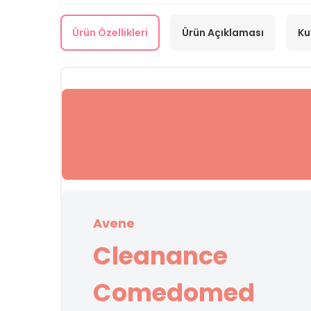
Ürün Özellikleri
Ürün Açıklaması
Ku
Avene
Cleanance
Comedomed