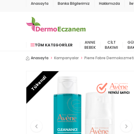
Anasayfa
Banka Bilgilerimiz
Hakkımızda
İl
ANNE
CILT
GÜ
TÜM KATEGORILER
BEBEK
BAKIMI
BA
Anasayfa
Kampanyalar
Pierre Fabre Dermokozmet
Tükendi