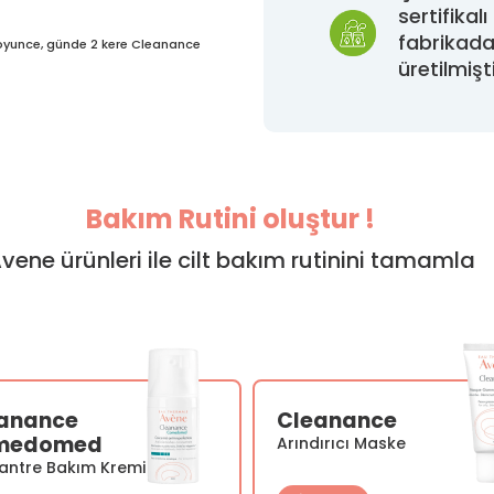
sertifikalı 
fabrikad
 boyunce, günde 2 kere Cleanance
üretilmişt
Bakım Rutini oluştur !
vene ürünleri ile cilt bakım rutinini tamamla
anance
Cleanance
medomed
Arındırıcı Maske
antre Bakım Kremi