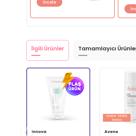
İncele
İn
İlgili Ürünler
Tamamlayıcı Ürünle
Avene
Yetkili
Satıcı
Innova
Avene