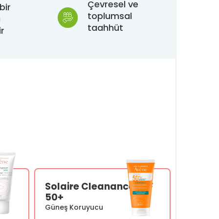
Çevresel ve
bir
toplumsal
a
taahhüt
ir
Solaire Cleanance SPF
50+
Güneş Koruyucu