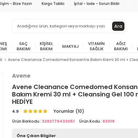
etişim - Bize Yazın
Kargo Takibi
İptal - İade - Sorun Bildir
Ara
NEŞ
SAÇ
KIŞISEL
VITAMIN
AĞIZ
MAKYAJ
KIMI
BAKIMI
BAKIM
SAĞLIK
BAKIMI
ik
Avene Cleanance Comedomed Konsantre Bakım Kremi 30 ml + Clean
Avene
Avene Cleanance Comedomed Konsan
Bakım Kremi 30 ml + Cleansing Gel 100 
HEDİYE
Yorumlar (10)
4.9
Ürün Barkodu :
3282779433051
Ürün Kodu :
83019
Öne Çıkan Bilgiler