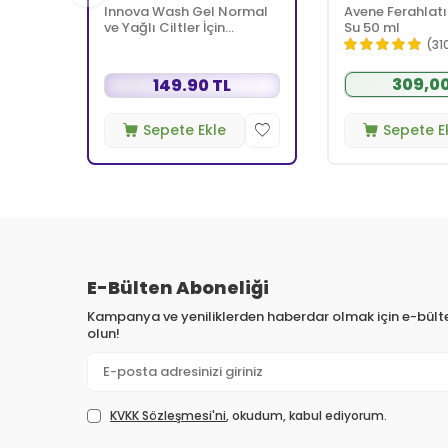
Innova Wash Gel Normal
Avene Ferahlatı
ve Yağlı Ciltler İçin
Su 50 ml
Temizleyici Köpüren Jel
(31
150 ml
309,00
149.90 TL
Sepete Ekle
Sepete E
E-Bülten Aboneliği
Kampanya ve yeniliklerden haberdar olmak için e-bül
olun!
KVKK Sözleşmesi'ni
, okudum, kabul ediyorum.