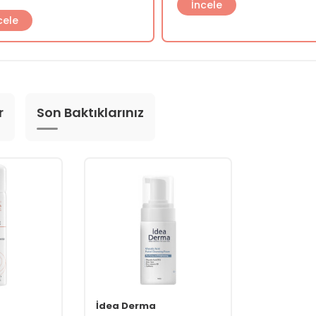
İncele
cele
r
Son Baktıklarınız
İdea Derma