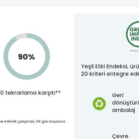
90%
Yeşil Etki Endeksi, ür
20 kriteri entegre ed
0 tekrarlama karşıtı**
Geri
dönüştürül
ambalaj
ve etkinlik çalışması, 56 gün boyunca
Çevre