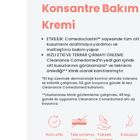
Konsantre Bakım
Kremi
ETKİLİLİK: Comedoclastin™ sayesinde tüm cilt
kusurlarını azaltmaya yardımcı ve
matlaştırıcı bakım yapar.
HIZLI ETKİ VE TEKRAR ÇIKMAYI ÖNLEME:
Cleanance Comedomed'in yedi gün içinde
cilt kusurlarının görünümünü* ve tekrarını
önlediği** klinik olarak kanıtlanmıştır.
*51 kişi üzerinde dermatolojik kontrol altında tolerans
ve etkinlik çalışması, 56 gün boyunca günde iki kez
Cleanance Comedomed kullanımı.
**Uluslararası klinik gözlemleme çalışması, 48 kişi,
günde iki uygulama Cleanance Comedomed altı ay
boyunca.
Hızlı etki
Tekrarlama
Yüksek
Kokusuz
önleyici
tolerans