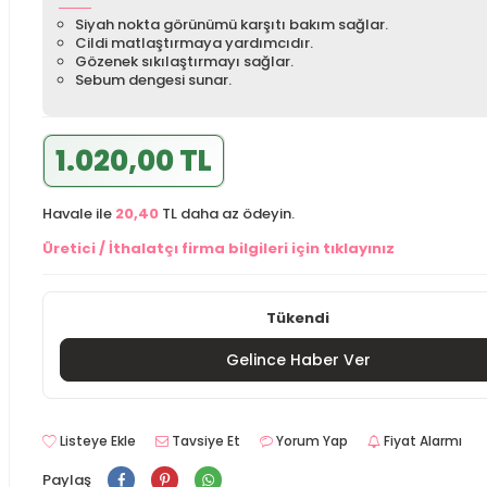
Siyah nokta görünümü karşıtı bakım sağlar.
Cildi matlaştırmaya yardımcıdır.
Gözenek sıkılaştırmayı sağlar.
Sebum dengesi sunar.
1.020,00 TL
Havale ile
20,40
TL daha az ödeyin.
Üretici / İthalatçı firma bilgileri için tıklayınız
Tükendi
Gelince Haber Ver
Listeye Ekle
Tavsiye Et
Yorum Yap
Fiyat Alarmı
Paylaş