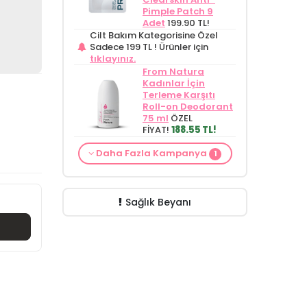
Pimple Patch 9
Adet
199.90 TL!
Cilt Bakım Kategorisine Özel
Sadece 199 TL !
Ürünler için
tıklayınız.
From Natura
Kadınlar İçin
Terleme Karşıtı
Roll-on Deodorant
75 ml
ÖZEL
FİYAT!
188.55 TL!
Cilt Bakım ürünü
Daha Fazla Kampanya
1
siparişinizde
Mamaaura Baby
Cleansing Milk 200
ml
149.90 TL!
Sağlık Beyanı