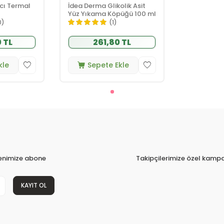
cı Termal
İdea Derma Glikolik Asit
Yüz Yıkama Köpüğü 100 ml
0)
(1)
 TL
261,80 TL
kle
Sepete Ekle
tenimize abone
Takipçilerimize özel kampa
KAYIT OL