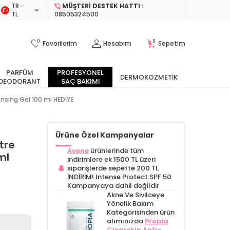
TR −
MÜŞTERI DESTEK HATTI :
TL
08505324500
0
0
Favorilerim
Hesabım
Sepetim
PARFÜM
PROFESYONEL
DERMOKOZMETIK
DEODORANT
SAÇ BAKIMI
sing Gel 100 ml HEDİYE
Ürüne Özel Kampanyalar
tre
Avene
ürünlerinde tüm
ml
indirimlere ek 1500 TL üzeri
siparişlerde sepette 200 TL
İNDİRİM! Intense Protect SPF 50
Kampanyaya dahil değildir
Akne Ve Sivilceye
Yönelik Bakım
Kategorisinden ürün
alımınızda
Propia
Clearskin Anti-