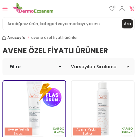
0
0
Ara
Anasayfa
avene özel fiyatlı ürünler
AVENE ÖZEL FIYATLI ÜRÜNLER
Filtre
KARGO
KARGO
Avene
Yetkili
Avene
Yetkili
BEDAVA
BEDAVA
Satıcı
Satıcı