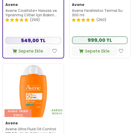
Avene
Avene
Avene Cicalfate+ Hassas ve
Avene Ferahlatıcı Termal Su
Yıpranmış Ciltler İçin Bakım
300 ml
Kremi 40 ml
(299)
(260)
999,00 TL
549,00 TL
Sepete Ekle
Sepete Ekle
KARGO
Avene
Yetkili
BEDAVA
Satıcı
Avene
Avene Ultra Fluid Oil Control