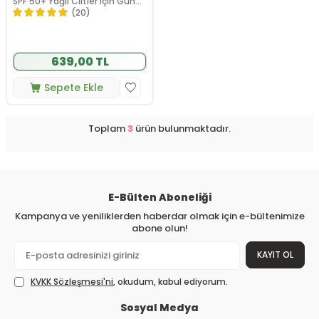
SPF 50+ Yağlı Ciltler için Güneş
Kremi 50 ml
(20)
639,00 TL
Sepete Ekle
Toplam
3
ürün bulunmaktadır.
E-Bülten Aboneliği
Kampanya ve yeniliklerden haberdar olmak için e-bültenimize
abone olun!
KAYIT OL
KVKK Sözleşmesi'ni
, okudum, kabul ediyorum.
Sosyal Medya