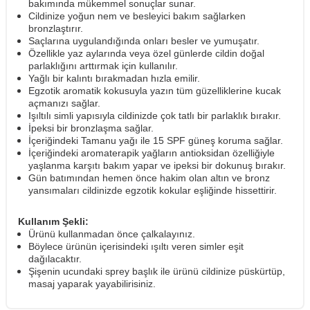
bakımında mükemmel sonuçlar sunar.
Cildinize yoğun nem ve besleyici bakım sağlarken
bronzlaştırır.
Saçlarına uygulandığında onları besler ve yumuşatır.
Özellikle yaz aylarında veya özel günlerde cildin doğal
parlaklığını arttırmak için kullanılır.
Yağlı bir kalıntı bırakmadan hızla emilir.
Egzotik aromatik kokusuyla yazın tüm güzelliklerine kucak
açmanızı sağlar.
Işıltılı simli yapısıyla cildinizde çok tatlı bir parlaklık bırakır.
İpeksi bir bronzlaşma sağlar.
İçeriğindeki Tamanu yağı ile 15 SPF güneş koruma sağlar.
İçeriğindeki aromaterapik yağların antioksidan özelliğiyle
yaşlanma karşıtı bakım yapar ve ipeksi bir dokunuş bırakır.
Gün batımından hemen önce hakim olan altın ve bronz
yansımaları cildinizde egzotik kokular eşliğinde hissettirir.
Kullanım Şekli:
Ürünü kullanmadan önce çalkalayınız.
Böylece ürünün içerisindeki ışıltı veren simler eşit
dağılacaktır.
Şişenin ucundaki sprey başlık ile ürünü cildinize püskürtüp,
masaj yaparak yayabilirisiniz.