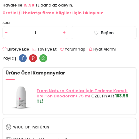
Havale ile
15,98
TL daha az ödeyin.
Üretici / İthalatçı firma bilgileri için tıklayınız
ADET
Beğen
Listeye Ekle
Tavsiye Et
Yorum Yap
Fiyat Alarmı
Paylaş
Ürüne Özel Kampanyalar
From Natura Kadınlar İçin Terleme Karşıtı
Roll-on Deodorant 75 ml
ÖZEL FİYAT!
188.55
TL!
%100 Orijinal Ürün