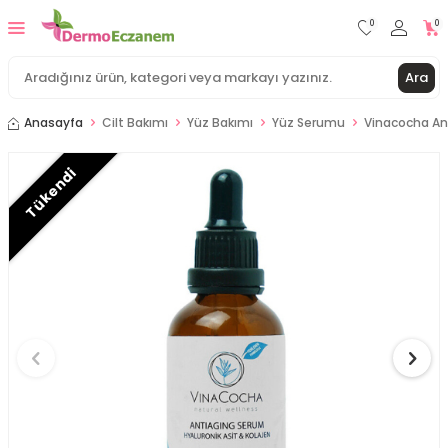
0
0
Ara
Anasayfa
Cilt Bakımı
Yüz Bakımı
Yüz Serumu
Vinacocha An
Tükendi