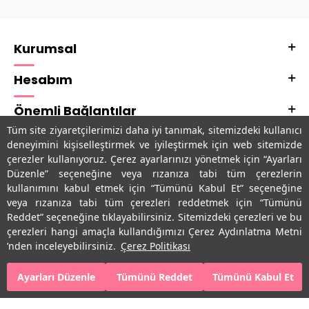
Kurumsal
Hesabım
Önemli Bağlantılar
Tüm site ziyaretçilerimizi daha iyi tanımak, sitemizdeki kullanıcı
Adres & İletişim
deneyimini kişiselleştirmek ve iyileştirmek için web sitemizde
çerezler kullanıyoruz. Çerez ayarlarınızı yönetmek için “Ayarları
Uygulamalarımız
Düzenle” seçeneğine veya rızanıza tabi tüm çerezlerin
kullanımını kabul etmek için “Tümünü Kabul Et” seçeneğine
veya rızanıza tabi tüm çerezleri reddetmek için “Tümünü
Reddet” seçeneğine tıklayabilirsiniz. Sitemizdeki çerezleri ve bu
çerezleri hangi amaçla kullandığımızı Çerez Aydınlatma Metni
’nden inceleyebilirsiniz.
Çerez Politikası
Ayarları Düzenle
Tümünü Reddet
Tümünü Kabul Et
T
-Soft
E-Ticaret
Sistemleriyle Hazırlanmıştır.