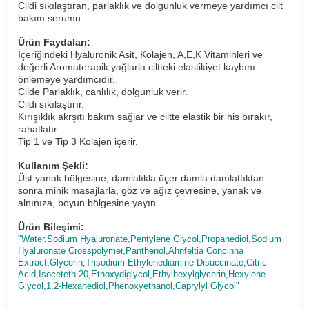
Cildi sıkılaştıran, parlaklık ve dolgunluk vermeye yardımcı cilt
bakım serumu.
Ürün Faydaları:
İçeriğindeki Hyaluronik Asit, Kolajen, A,E,K Vitaminleri ve
değerli Aromaterapik yağlarla ciltteki elastikiyet kaybını
önlemeye yardımcıdır.
Cilde Parlaklık, canlılık, dolgunluk verir.
Cildi sıkılaştırır.
Kırışıklık akrşıtı bakım sağlar ve ciltte elastik bir his bırakır,
rahatlatır.
Tip 1 ve Tip 3 Kolajen içerir.
Kullanım Şekli:
Üst yanak bölgesine, damlalıkla üçer damla damlattıktan
sonra minik masajlarla, göz ve ağız çevresine, yanak ve
alnınıza, boyun bölgesine yayın.
Ürün Bileşimi:
"Water,Sodium Hyaluronate,Pentylene Glycol,Propanediol,Sodium
Hyaluronate Crosspolymer,Panthenol,Ahnfeltia Concinna
Extract,Glycerin,Trisodium Ethylenediamine Disuccinate,Citric
Acid,Isoceteth-20,Ethoxydiglycol,Ethylhexylglycerin,Hexylene
Glycol,1,2-Hexanediol,Phenoxyethanol,Caprylyl Glycol"