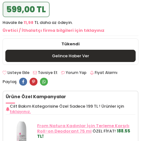
599,00 TL
Havale ile
11,98
TL daha az ödeyin.
Üretici / İthalatçı firma bilgileri için tıklayınız
Tükendi
Gelince Haber Ver
Listeye Ekle
Tavsiye Et
Yorum Yap
Fiyat Alarmı
Paylaş
Ürüne Özel Kampanyalar
Cilt Bakım Kategorisine Özel Sadece 199 TL !
Ürünler için
tıklayınız.
From Natura Kadınlar İçin Terleme Karşıtı
Roll-on Deodorant 75 ml
ÖZEL FİYAT!
188.55
TL!