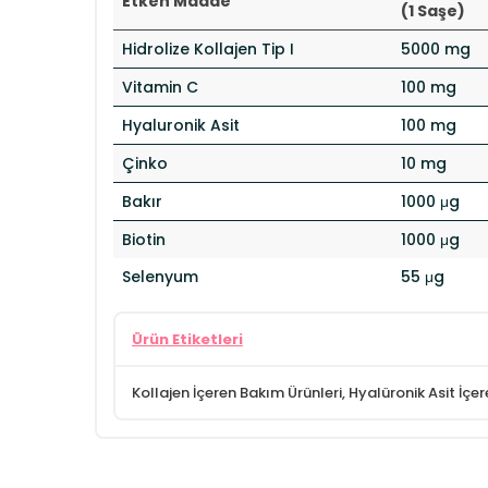
Etken Madde
(1 Saşe)
Hidrolize Kollajen Tip I
5000 mg
Vitamin C
100 mg
Hyaluronik Asit
100 mg
Çinko
10 mg
Bakır
1000 μg
Biotin
1000 μg
Selenyum
55 μg
Ürün Etiketleri
Kollajen İçeren Bakım Ürünleri
,
Hyalüronik Asit İçer