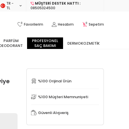
TR −
MÜŞTERI DESTEK HATTI :
TL
08505324500
0
0
Favorilerim
Hesabım
Sepetim
PARFÜM
PROFESYONEL
DERMOKOZMETIK
DEODORANT
SAÇ BAKIMI
viye
%100 Orijinal Ürün
%100 Müşteri Memnuniyeti
Güvenli Alışveriş