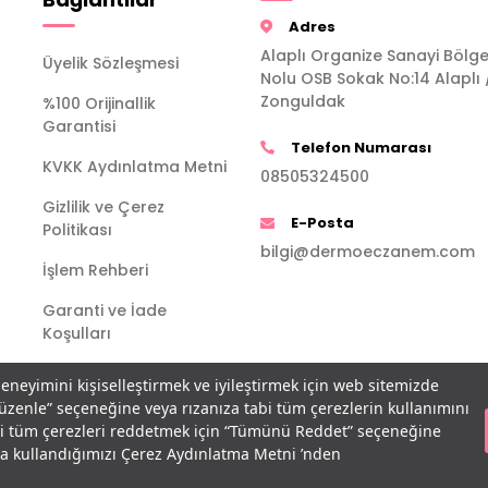
Adres
Alaplı Organize Sanayi Bölge
Üyelik Sözleşmesi
Nolu OSB Sokak No:14 Alaplı 
Zonguldak
%100 Orijinallik
Garantisi
Telefon Numarası
KVKK Aydınlatma Metni
08505324500
Gizlilik ve Çerez
E-Posta
Politikası
bilgi@dermoeczanem.com
İşlem Rehberi
Garanti ve İade
Koşulları
deneyimini kişiselleştirmek ve iyileştirmek için web sitemizde
Düzenle” seçeneğine veya rızanıza tabi tüm çerezlerin kullanımını
bi tüm çerezleri reddetmek için “Tümünü Reddet” seçeneğine
açla kullandığımızı Çerez Aydınlatma Metni ’nden
T
-Soft
E-Ticaret
Sistemleriyle Hazırlanmıştır.