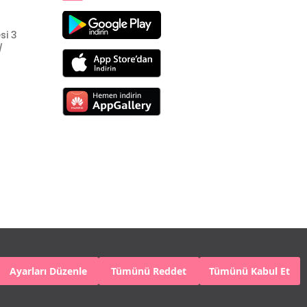
si 3
/
Ayarları Düzenle
Tümünü Reddet
Tümünü Kabul Et