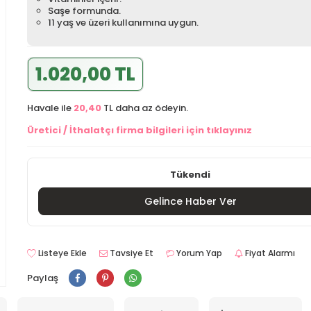
Saşe formunda.
11 yaş ve üzeri kullanımına uygun.
1.020,00 TL
Havale ile
20,40
TL daha az ödeyin.
Üretici / İthalatçı firma bilgileri için tıklayınız
Tükendi
Gelince Haber Ver
Listeye Ekle
Tavsiye Et
Yorum Yap
Fiyat Alarmı
Paylaş