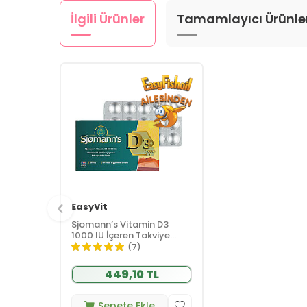
İlgili Ürünler
Tamamlayıcı Ürünle
EasyVit
Sjomann’s Vitamin D3
1000 IU İçeren Takviye
Edici Gıda 30 Adet
(7)
Çiğnenebilir Jel Form
449,10 TL
Sepete Ekle