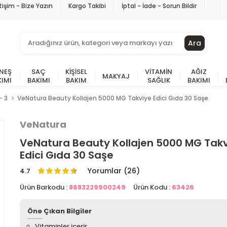
etişim - Bize Yazın
Kargo Takibi
İptal - İade - Sorun Bildir
Ara
NEŞ
SAÇ
KIŞISEL
VITAMIN
AĞIZ
MAKYAJ
KIMI
BAKIMI
BAKIM
SAĞLIK
BAKIMI
- 3
VeNatura Beauty Kollajen 5000 MG Takviye Edici Gıda 30 Saşe
VeNatura
VeNatura Beauty Kollajen 5000 MG Tak
Edici Gıda 30 Saşe
Yorumlar (26)
4.7
Ürün Barkodu :
8683229900249
Ürün Kodu :
63426
Öne Çıkan Bilgiler
Vitaminler içerir.