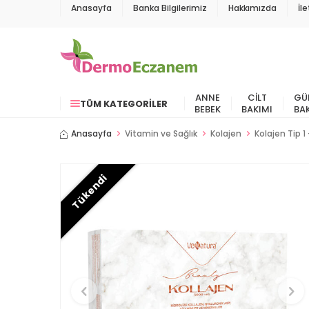
Anasayfa
Banka Bilgilerimiz
Hakkımızda
İl
ANNE
CILT
GÜ
TÜM KATEGORILER
BEBEK
BAKIMI
BA
Anasayfa
Vitamin ve Sağlık
Kolajen
Kolajen Tip 1 
Tükendi