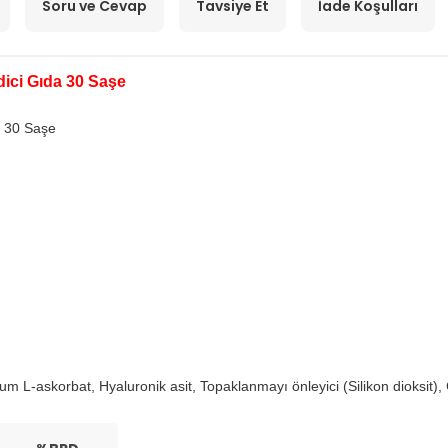
Soru ve Cevap
Tavsiye Et
İade Koşulları
ici Gıda 30 Saşe
a 30 Saşe
.
siyum L-askorbat, Hyaluronik asit, Topaklanmayı önleyici (Silikon dioksit)