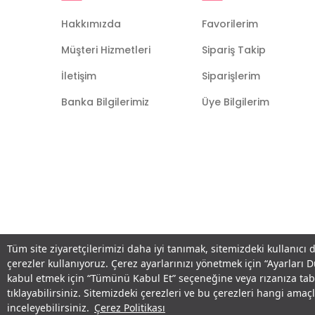
Hakkımızda
Favorilerim
Müşteri Hizmetleri
Sipariş Takip
İletişim
Siparişlerim
Banka Bilgilerimiz
Üye Bilgilerim
Tüm site ziyaretçilerimizi daha iyi tanımak, sitemizdeki kullanıcı 
çerezler kullanıyoruz. Çerez ayarlarınızı yönetmek için “Ayarları 
kabul etmek için “Tümünü Kabul Et” seçeneğine veya rızanıza ta
tıklayabilirsiniz. Sitemizdeki çerezleri ve bu çerezleri hangi am
inceleyebilirsiniz.
Çerez Politikası