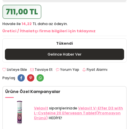
711,00 TL
Havale ile
14,22
TL daha az ödeyin.
Üretici / İthalatçı firma bilgileri için tıklayınız
Tükendi
Gelince Haber Ver
Listeye Ekle
Tavsiye Et
Yorum Yap
Fiyat Alarmı
Paylaş
Ürüne Özel Kampanyalar
Velavit
siparişlerinizde
Velavit V-Effer D3 with
L-Cysteine 20 Efervesan Tablet(Promosyon
Ürünü)
HEDİYE!