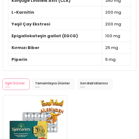
Konjuge Linoleik Asit (CLA)
350 mg
L-Karnitin
200 mg
Yeşil Çay Ekstresi
200 mg
Epigallokateşin gallat (EGCG)
100 mg
Kırmızı Biber
25 mg
Piperin
5 mg
İlgili Ürünler
Tamamlayıcı Ürünler
Son Baktıklarınız