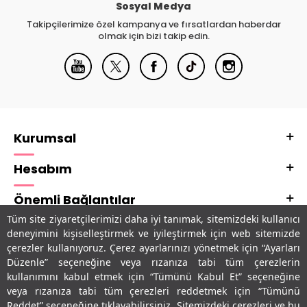
Sosyal Medya
Takipçilerimize özel kampanya ve fırsatlardan haberdar
olmak için bizi takip edin.
Kurumsal
Hesabım
Önemli Bağlantılar
Tüm site ziyaretçilerimizi daha iyi tanımak, sitemizdeki kullanıcı
Adres & İletişim
deneyimini kişiselleştirmek ve iyileştirmek için web sitemizde
çerezler kullanıyoruz. Çerez ayarlarınızı yönetmek için “Ayarları
Uygulamalarımız
Düzenle” seçeneğine veya rızanıza tabi tüm çerezlerin
kullanımını kabul etmek için “Tümünü Kabul Et” seçeneğine
veya rızanıza tabi tüm çerezleri reddetmek için “Tümünü
Reddet” seçeneğine tıklayabilirsiniz. Sitemizdeki çerezleri ve bu