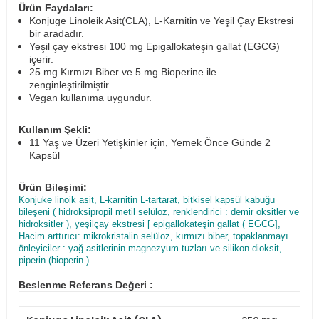
Ürün Faydaları:
Konjuge Linoleik Asit(CLA), L-Karnitin ve Yeşil Çay Ekstresi
bir aradadır.
Yeşil çay ekstresi 100 mg Epigallokateşin gallat (EGCG)
içerir.
25 mg Kırmızı Biber ve 5 mg Bioperine ile
zenginleştirilmiştir.
Vegan kullanıma uygundur.
Kullanım Şekli:
11 Yaş ve Üzeri Yetişkinler için, Yemek Önce Günde 2
Kapsül
Ürün Bileşimi:
Konjuke linoik asit, L-karnitin L-tartarat, bitkisel kapsül kabuğu
bileşeni ( hidroksipropil metil selüloz, renklendirici : demir oksitler ve
hidroksitler ), yeşilçay ekstresi [ epigallokateşin gallat ( EGCG],
Hacim arttırıcı: mikrokristalin selüloz, kırmızı biber, topaklanmayı
önleyiciler : yağ asitlerinin magnezyum tuzları ve silikon dioksit,
piperin (bioperin )
Beslenme Referans Değeri :