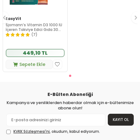
EasyVit
Sjomann’s Vitamin D3 1000 IU
İçeren Takviye Edici Gıda 30
Adet Çiğnenebilir Jel Form
(7)
449,10 TL
Sepete Ekle
E-Bülten Aboneliği
Kampanya ve yeniliklerden haberdar olmak için e-bültenimize
abone olun!
KAYIT OL
KVKK Sözleşmesi'ni
, okudum, kabul ediyorum.