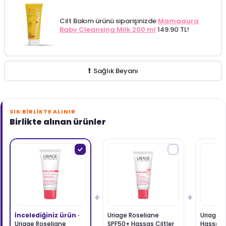
Cilt Bakım ürünü siparişinizde
Mamaaura
Baby Cleansing Milk 200 ml
149.90 TL!
Sağlık Beyanı
SIK BIRLIKTE ALINIR
Birlikte alınan ürünler
+
+
İncelediğiniz ürün ·
Uriage Roseliane
Uriage R
Uriage Roseliane
SPF50+ Hassas Ciltler
Hassas C