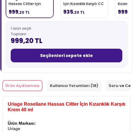
Hassas Ciltler İçin
İçin Kızarıklık Karşıtı CC
Kızarıklı
Kızarıklık Karşıtı Krem
Krem Light 40 ml
Krem 50
999
935
999
,20 TL
,20 TL
,2
40 ml
1 ürün seçili
Toplam
999,20 TL
Seçilenleri sepete ekle
Ürün Açıklaması
Kullanıcı Yorumları (18)
Soru ve Ce
Uriage Roseliane Hassas Ciltler İçin Kızarıklık Karşıtı
Krem 40 ml
Ürün Markası:
Uriage