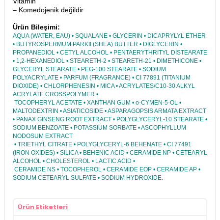
Vitamin
– Komedojenik değildir
Ürün Bileşimi:
AQUA (WATER, EAU) • SQUALANE • GLYCERIN • DICAPRYLYL ETHER
• BUTYROSPERMUM PARKII (SHEA) BUTTER • DIGLYCERIN •
PROPANEDIOL • CETYL ALCOHOL • PENTAERYTHRITYL DISTEARATE
• 1,2-HEXANEDIOL • STEARETH-2 • STEARETH-21 • DIMETHICONE •
GLYCERYL STEARATE • PEG-100 STEARATE • SODIUM
POLYACRYLATE • PARFUM (FRAGRANCE) • CI 77891 (TITANIUM
DIOXIDE) • CHLORPHENESIN • MICA • ACRYLATES/C10-30 ALKYL
ACRYLATE CROSSPOLYMER •
TOCOPHERYL ACETATE • XANTHAN GUM • o-CYMEN-5-OL •
MALTODEXTRIN • ASIATICOSIDE • ASPARAGOPSIS ARMATA EXTRACT
• PANAX GINSENG ROOT EXTRACT • POLYGLYCERYL-10 STEARATE •
SODIUM BENZOATE • POTASSIUM SORBATE • ASCOPHYLLUM
NODOSUM EXTRACT
• TRIETHYL CITRATE • POLYGLYCERYL-6 BEHENATE • CI 77491
(IRON OXIDES) • SILICA • BEHENIC ACID • CERAMIDE NP • CETEARYL
ALCOHOL • CHOLESTEROL • LACTIC ACID •
CERAMIDE NS • TOCOPHEROL • CERAMIDE EOP • CERAMIDE AP •
SODIUM CETEARYL SULFATE • SODIUM HYDROXIDE.
Ürün Etiketleri