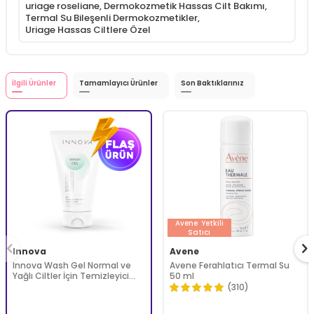
uriage roseliane
,
Dermokozmetik Hassas Cilt Bakımı
,
Termal Su Bileşenli Dermokozmetikler
,
Uriage Hassas Ciltlere Özel
İlgili Ürünler
Tamamlayıcı Ürünler
Son Baktıklarınız
Avene
Yetkili
Satıcı
Innova
Avene
Innova Wash Gel Normal ve
Avene Ferahlatıcı Termal Su
Yağlı Ciltler İçin Temizleyici
50 ml
Köpüren Jel 150 ml
(310)