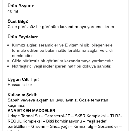
Ürün Boyutu:
40 ml
Özet Bilgi:
Cilde pürüzsüz bir görünüm kazandırmaya yardımcı krem.
Ürün Faydaları:
Kırmızı algler, seramidler ve E vitamini gibi bileşenlerle
formüle edilen bu bakım ciltte ferahlama sağlar ve cildi
nemlendirir.
Cilde pürüzsüz bir görünüm kazandırmaya yardımcıdır.
Nötrleştirici yeşil inciler içeren hafif bir dokuya sahiptir.
Uygun Cilt Tipi:
Hassas ciltler.
Kullanım Şekli:
Sabah ve/veya akşamları uygulayınız. Gözle temastan
kaçınınız.
ANA ETKEN MADDELER
Uriage Termal Su – Cerasterol-2F – SK5R Kompleksi – TLR2-
REGUL Kompleksi – Bitki kombinasyonu – Yeşil sedef
partikülleri – Gliserin – Shea yağı – Kırmızı alg – Seramidler –