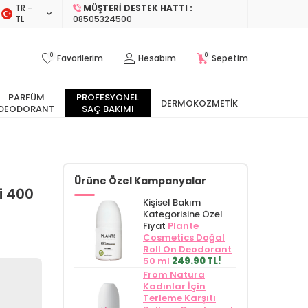
TR −
MÜŞTERI DESTEK HATTI :
TL
08505324500
0
0
Favorilerim
Hesabım
Sepetim
PARFÜM
PROFESYONEL
DERMOKOZMETIK
DEODORANT
SAÇ BAKIMI
Ürüne Özel Kampanyalar
i 400
Kişisel Bakım
Kategorisine Özel
Fiyat
Plante
Cosmetics Doğal
Roll On Deodorant
50 ml
249.90 TL!
From Natura
Kadınlar İçin
Terleme Karşıtı