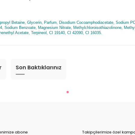
ropyl Betaine, Glycerin, Parfum, Disodium Cocoamphodiacetate, Sodium PCA, 
 Sodium Benzoate, Magnesium Nitrate, Methylchloroisothiazolinone, Methylis
enethyl Acetate, Terpineol, CI 19140, CI 42090, CI 16035.
r
Son Baktıklarınız
tenimize abone
Takipçilerimize özel kampa