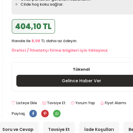
Cilde hoş koku sağlar.
404,10 TL
Havale ile
8,08
TL daha az ödeyin.
Üretici / İthalatçı firma bilgileri için tıklayınız
Tükendi
Gelince Haber Ver
Listeye Ekle
Tavsiye Et
Yorum Yap
Fiyat Alarmı
Paylaş
Soru ve Cevap
Tavsiye Et
İade Koşulları
Be