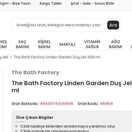
etişim - Bize Yazın
Kargo Takibi
İptal - İade - Sorun Bildir
Ara
NEŞ
SAÇ
KIŞISEL
VITAMIN
AĞIZ
MAKYAJ
KIMI
BAKIMI
BAKIM
SAĞLIK
BAKIMI
 Jeli
The Bath Factory Linden Garden Duş Jeli 400 ml
The Bath Factory
The Bath Factory Linden Garden Duş Jel
ml
Ürün Barkodu :
8682974925606
Ürün Kodu :
86854
Öne Çıkan Bilgiler
Cildi nazikçe kirlerden arındırmaya yardımcı olur.
Cilde parlak bir görünüm kazandırır.