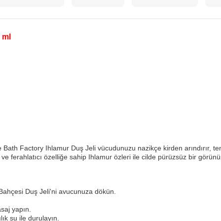
 ml
 Bath Factory Ihlamur Duş Jeli vücudunuzu nazikçe kirden arındırır, tem
ve ferahlatıcı özelliğe sahip Ihlamur özleri ile cilde pürüzsüz bir görün
 Bahçesi Duş Jeli'ni avucunuza dökün.
asaj yapın.
ılık su ile durulayın.