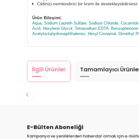
Cildinizi nemlendirici bir krem ile destekleyebilirsiniz.
Ürün Bileşimi:
Aqua, Sodium Laureth Sulfate, Sodium Chloride, Cocamidop
Acid, Hexylene Glycol, Tetrasodium EDTA, Benzophenone-4,
Acetyloctahydronaphthalenes, Hexyl Cinnamal, Dimethyl Ph
İlgili Ürünler
Tamamlayıcı Ürünle
E-Bülten Aboneliği
Kampanya ve yeniliklerden haberdar olmak için e-bül