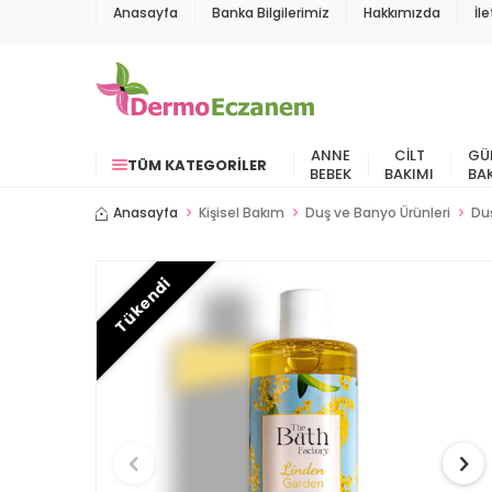
Anasayfa
Banka Bilgilerimiz
Hakkımızda
İl
ANNE
CILT
GÜ
TÜM KATEGORILER
BEBEK
BAKIMI
BA
Anasayfa
Kişisel Bakım
Duş ve Banyo Ürünleri
Duş
Tükendi