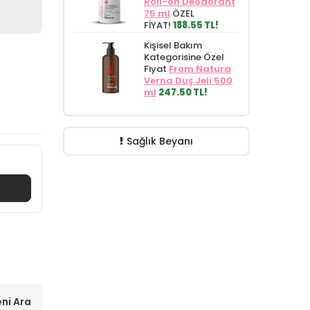
Roll-on Deodorant
75 ml
ÖZEL
FİYAT!
188.55 TL!
Kişisel Bakım
Kategorisine Özel
Fiyat
From Natura
Verna Duş Jeli 500
ml
247.50 TL!
Sağlık Beyanı
ni Ara