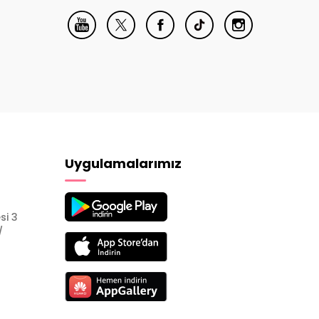
Uygulamalarımız
si 3
/