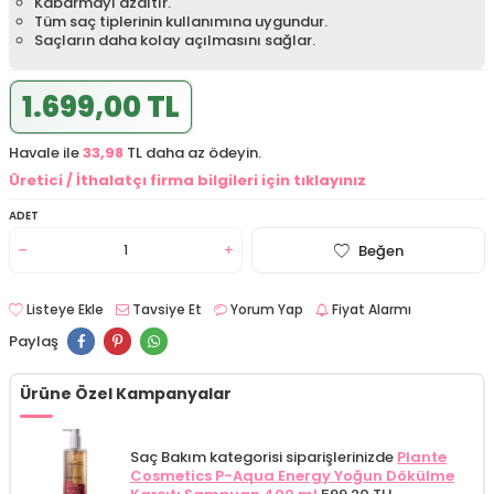
Kabarmayı azaltır.
Tüm saç tiplerinin kullanımına uygundur.
Saçların daha kolay açılmasını sağlar.
1.699,00 TL
Havale ile
33,98
TL daha az ödeyin.
Üretici / İthalatçı firma bilgileri için tıklayınız
ADET
Beğen
Listeye Ekle
Tavsiye Et
Yorum Yap
Fiyat Alarmı
Paylaş
Ürüne Özel Kampanyalar
Saç Bakım kategorisi siparişlerinizde
Plante
Cosmetics P-Aqua Energy Yoğun Dökülme