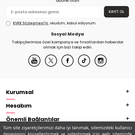
abone olun!
KAYIT OL
KVKK Sözleşmesi'ni
, okudum, kabul ediyorum.
Sosyal Medya
Takipçilerimize özel kampanya ve fırsatlardan haberdar
olmak için bizi takip edin.
Kurumsal
Hesabım
Önemli Bağlantılar
Tüm site ziyaretçilerimizi daha iyi tanımak, sitemizdeki kullanıcı
Adres & İletişim
deneyimini kişiselleştirmek ve iyileştirmek için web sitemizde