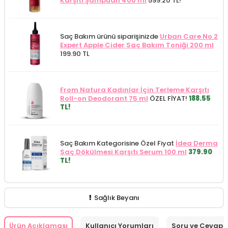
Karşıtı Şampuan 400 ml
599.20 TL!
Saç Bakım ürünü siparişinizde
Urban Care No 2
Expert Apple Cider Saç Bakım Toniği 200 ml
199.90 TL
From Natura Kadınlar İçin Terleme Karşıtı
Roll-on Deodorant 75 ml
ÖZEL FİYAT!
188.55
TL!
Saç Bakım Kategorisine Özel Fiyat
İdea Derma
Saç Dökülmesi Karşıtı Serum 100 ml
379.90
TL!
Sağlık Beyanı
Ürün Açıklaması
Kullanıcı Yorumları
Soru ve Cevap