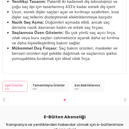
Yenilikçi Tasarım:
Patentli iki kademeli diş teknolojimiz ve
çoğu saç tipi için tasarlanmış 433'e kadar esnek diş içerir.
Uzun, esnek dişler saçları açar ve kırılmayı azaltırken, kısa
dişler saç tellerini düzleştirerek elektriklenmeye karşıdır.
Nazik Saç Açma:
Düğümleri açmada etkili, ancak saç
derisine nazik davranan kadın ve erkek saç fırçası.
Saçlarınıza Özen Gösterin:
Bu çok yönlü saç açıcı fırça,
ıslak veya kuru saçları zahmetsizce açarak daha az kırılma
ve daha kişiselleştirilmiş bakım sağlar.
Mükemmel Duş Fırçası:
Saç bakım ürünleri, maskeler ve
benzeri ürünleri eşit şekilde dağıtmak ve saçlarınızı ipeksi
yumuşaklıkta bırakmak için ideal ıslak fırça.
İlgili Ürünler
Tamamlayıcı Ürünler
Son Baktıklarınız
E-Bülten Aboneliği
Kampanya ve yeniliklerden haberdar olmak için e-bültenimize