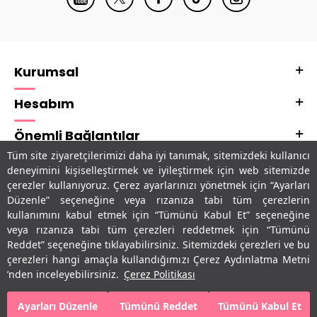
Kurumsal
Hesabım
Önemli Bağlantılar
Tüm site ziyaretçilerimizi daha iyi tanımak, sitemizdeki kullanıcı
Adres & İletişim
deneyimini kişiselleştirmek ve iyileştirmek için web sitemizde
çerezler kullanıyoruz. Çerez ayarlarınızı yönetmek için “Ayarları
Uygulamalarımız
Düzenle” seçeneğine veya rızanıza tabi tüm çerezlerin
kullanımını kabul etmek için “Tümünü Kabul Et” seçeneğine
veya rızanıza tabi tüm çerezleri reddetmek için “Tümünü
Reddet” seçeneğine tıklayabilirsiniz. Sitemizdeki çerezleri ve bu
çerezleri hangi amaçla kullandığımızı Çerez Aydınlatma Metni
’nden inceleyebilirsiniz.
Çerez Politikası
Ayarları Düzenle
Tümünü Reddet
Tümünü Kabul Et
SEPETE EKLE
HEMEN AL