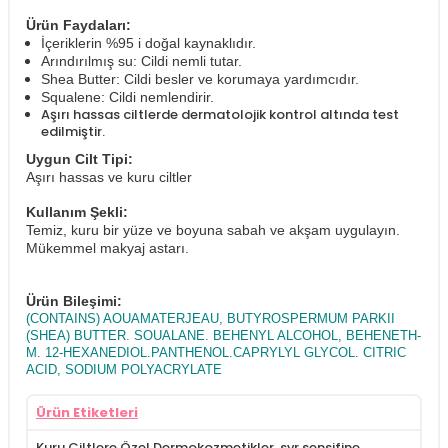
Ürün Faydaları:
İçeriklerin %95 i doğal kaynaklıdır.
Arındırılmış su: Cildi nemli tutar.
Shea Butter: Cildi besler ve korumaya yardımcıdır.
Squalene: Cildi nemlendirir.
Aşırı hassas ciltlerde dermatolojik kontrol altında test
edilmiştir.
Uygun Cilt Tipi:
Aşırı hassas ve kuru ciltler
Kullanım Şekli:
Temiz, kuru bir yüze ve boyuna sabah ve akşam uygulayın.
Mükemmel makyaj astarı.
Ürün Bileşimi:
(CONTAINS) AOUAMATERJEAU, BUTYROSPERMUM PARKII
(SHEA) BUTTER. SOUALANE. BEHENYL ALCOHOL, BEHENETH-
M. 12-HEXANEDIOL.PANTHENOL.CAPRYLYL GLYCOL. CITRIC
ACID, SODIUM POLYACRYLATE
Ürün Etiketleri
Kuru Ciltlere Özel Dermokozmetikler
,
svr sensifine
,