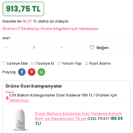
913,75 TL
Havale ile
18,27
TL daha az ödeyin.
Üretici / İthalatçı firma bilgileri için tıklayınız
ADET
Beğen
Listeye Ekle
Tavsiye Et
Yorum Yap
Fiyat Alarmı
Paylaş
Ürüne Özel Kampanyalar
Cilt Bakım Kategorisine Özel Sadece 199 TL !
Ürünler için
tıklayınız.
From Natura Kadınlar İçin Terleme Karşıtı
Roll-on Deodorant 75 ml
ÖZEL FİYAT!
188.55
TL!