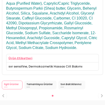
Aqua (Purified Water), Caprylic/Capric Triglyceride,
Butyrospermum Parkii (Shea) butter, Glycerin, Behenyl
Alcohol, Silica, Squalane, Arachidyl Alcohol, Glyceryl
Stearate, Caffeyl Glucoside, Carbomer, CI 10020, CI
42090, Dipotassium Glycyrrhizate, Gallyl Glucoside,
Methyl Diisopropyl, Propionamide, Rosmarinyl
Glucoside, Sodium Sulfate, Saccharide Isomerate, 12-
Hexanediol, Arachidyl Gucoside, Caprylyl Glycol, Citric
Acid, Methyl Methacrylate Crosspolymer, Pentylene
Glycol, Sodium Citrate, Sodium Hydroxide.
Ürün Etiketleri
svr sensifine
,
Dermokozmetik Hassas Cilt Bakımı
İlgili Ürünler
Tamamlayıcı Ürünler
Son Baktıklarınız