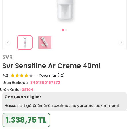
SVR
Svr Sensifine Ar Creme 40ml
4.2
Yorumlar (12)
Ürün Barkodu :
3401360167872
Ürün Kodu :
38104
Öne Çıkan Bilgiler
Hassas cilt görünümünün azalmasına yardımcı bakım kremi.
1.338,75 TL