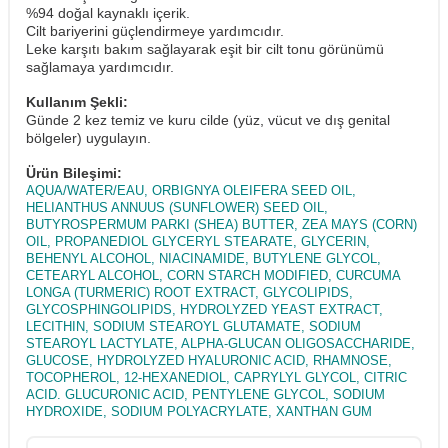
%94 doğal kaynaklı içerik.
Cilt bariyerini güçlendirmeye yardımcıdır.
Leke karşıtı bakım sağlayarak eşit bir cilt tonu görünümü
sağlamaya yardımcıdır.
Kullanım Şekli:
Günde 2 kez temiz ve kuru cilde (yüz, vücut ve dış genital
bölgeler) uygulayın.
Ürün Bileşimi:
AQUA/WATER/EAU, ORBIGNYA OLEIFERA SEED OIL,
HELIANTHUS ANNUUS (SUNFLOWER) SEED OIL,
BUTYROSPERMUM PARKI (SHEA) BUTTER, ZEA MAYS (CORN)
OIL, PROPANEDIOL GLYCERYL STEARATE, GLYCERIN,
BEHENYL ALCOHOL, NIACINAMIDE, BUTYLENE GLYCOL,
CETEARYL ALCOHOL, CORN STARCH MODIFIED, CURCUMA
LONGA (TURMERIC) ROOT EXTRACT, GLYCOLIPIDS,
GLYCOSPHINGOLIPIDS, HYDROLYZED YEAST EXTRACT,
LECITHIN, SODIUM STEAROYL GLUTAMATE, SODIUM
STEAROYL LACTYLATE, ALPHA-GLUCAN OLIGOSACCHARIDE,
GLUCOSE, HYDROLYZED HYALURONIC ACID, RHAMNOSE,
TOCOPHEROL, 12-HEXANEDIOL, CAPRYLYL GLYCOL, CITRIC
ACID. GLUCURONIC ACID, PENTYLENE GLYCOL, SODIUM
HYDROXIDE, SODIUM POLYACRYLATE, XANTHAN GUM