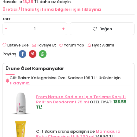
Havale ile
13,35
TL daha az ödeyin.
Üretici / İthalatçı firma bilgileri için tıklayınız
ADET
Beğen
Listeye Ekle
Tavsiye Et
Yorum Yap
Fiyat Alarmı
Paylaş
Ürüne Özel Kampanyalar
Cilt Bakım Kategorisine Özel Sadece 199 TL !
Ürünler için
tıklayınız.
From Natura Kadınlar İçin Terleme Karşıtı
Roll-on Deodorant 75 ml
ÖZEL FİYAT!
188.55
TL!
Cilt Bakım ürünü siparişinizde
Mamaaura
Baby Cleansing Milk 200 ml
149.90 TL!